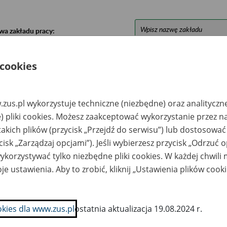
wa zakładu pracy:
ystkie uwagi można przesyłać poprzez
formularz
 cookies
Ukryj wszystkie pozycje bazy
zus.pl wykorzystuje techniczne (niezbędne) oraz analityczn
) pliki cookies. Możesz zaakceptować wykorzystanie przez n
azwa
Miejsce
Nr zespołu akt w
Daty k
takich plików (przycisk „Przejdź do serwisu”) lub dostosować
likwidowanego
przechowywania
archiwum
dokume
cisk „Zarządzaj opcjami”). Jeśli wybierzesz przycisk „Odrzuć 
akładu pracy
dokumentów
państwowym
przech
archiw
korzystywać tylko niezbędne pliki cookies. W każdej chwili
państw
je ustawienia. Aby to zrobić, kliknij „Ustawienia plików cook
OMA” Sp. z o.o. w
Śląskie Centrum
kwidacji w
Archiwizacji i
towicach ul.
Inicjatyw
ndy 16.
Gospodarczych Sp. z
okies dla www.zus.pl
ostatnia aktualizacja 19.08.2024 r.
o.o. - Sosnowiec; ul.
Gacka 1; tel./fax 32
297 38 56