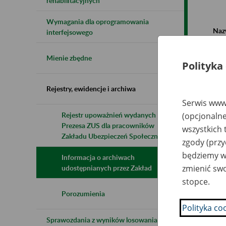
rehabilitacyjnych
Wymagania dla oprogramowania
Naz
interfejsowego
Wsz
Mienie zbędne
Polityka
Rejestry, ewidencje i archiwa
Serwis www.
Rejestr upoważnień wydanych przez
(opcjonalne
Prezesa ZUS dla pracowników
N
wszystkich 
z
Zakładu Ubezpieczeń Społecznych
zgody (przy
z
będziemy wy
Informacja o archiwach
zmienić swo
udostępnianych przez Zakład
„K
stopce.
li
Ka
Porozumienia
Wa
Polityka co
Sprawozdania z wyników losowania do