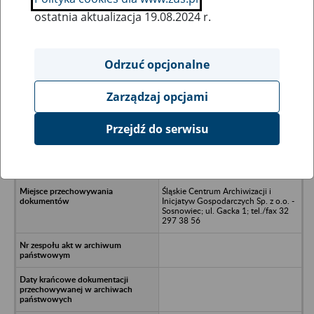
ostatnia aktualizacja 19.08.2024 r.
Wszystkie uwagi można przesyłać poprzez
formularz
Odrzuć opcjonalne
Zarządzaj opcjami
Ukryj wszystkie pozycje bazy
Przejdź do serwisu
BUD-REM Sp. z o.o. w likwidacji w
Piekarach Śląskich, ul. M.C.
Skłodowskiej 5
Śląskie Centrum Archiwizacji i
Inicjatyw Gospodarczych Sp. z o.o. -
Sosnowiec; ul. Gacka 1; tel./fax 32
297 38 56