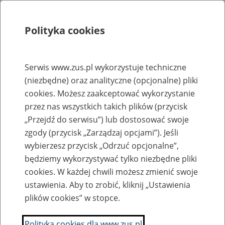
Polityka cookies
Szukaj
Menu
Serwis www.zus.pl wykorzystuje techniczne
(niezbędne) oraz analityczne (opcjonalne) pliki
Rejestry, ewidencje i archiwa
cookies. Możesz zaakceptować wykorzystanie
Baza zlikwidowanych lub
przez nas wszystkich takich plików (przycisk
„Przejdź do serwisu”) lub dostosować swoje
przekształconych zakładów pracy
zgody (przycisk „Zarządzaj opcjami”). Jeśli
wybierzesz przycisk „Odrzuć opcjonalne”,
Nazwa zakładu pracy:
będziemy wykorzystywać tylko niezbędne pliki
cookies. W każdej chwili możesz zmienić swoje
ustawienia. Aby to zrobić, kliknij „Ustawienia
plików cookies” w stopce.
SZUKAJ
Polityka cookies dla www.zus.pl