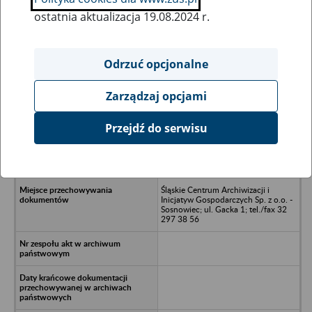
ostatnia aktualizacja 19.08.2024 r.
Wszystkie uwagi można przesyłać poprzez
formularz
Odrzuć opcjonalne
Zarządzaj opcjami
Ukryj wszystkie pozycje bazy
Przejdź do serwisu
"INES" S.A. Biuro Inżynierskie w
upadłości z siedzibą 31-203 Kraków,
ul. Lekarska 1
Śląskie Centrum Archiwizacji i
Inicjatyw Gospodarczych Sp. z o.o. -
Sosnowiec; ul. Gacka 1; tel./fax 32
297 38 56