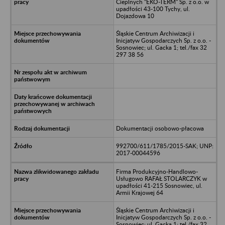
Cieplnych "EKO-TERM" Sp. z o.o. w
upadłości 43-100 Tychy, ul.
Dojazdowa 10
Śląskie Centrum Archiwizacji i
Inicjatyw Gospodarczych Sp. z o.o. -
Sosnowiec; ul. Gacka 1; tel./fax 32
297 38 56
Dokumentacji osobowo-płacowa
992700/611/1785/2015-SAK; UNP:
2017-00044596
Firma Produkcyjno-Handlowo-
Usługowo RAFAŁ STOLARCZYK w
upadłości 41-215 Sosnowiec, ul.
Armii Krajowej 64
Śląskie Centrum Archiwizacji i
Inicjatyw Gospodarczych Sp. z o.o. -
Sosnowiec; ul. Gacka 1; tel./fax 32