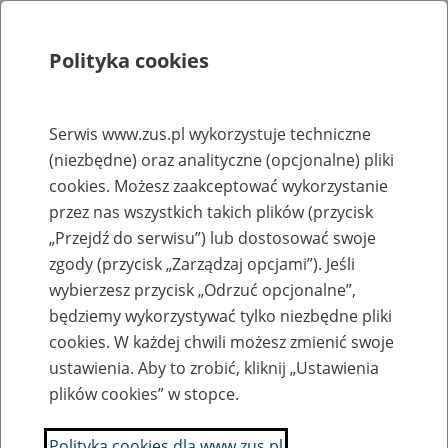
Polityka cookies
Szukaj
Menu
Serwis www.zus.pl wykorzystuje techniczne
(niezbędne) oraz analityczne (opcjonalne) pliki
Rejestry, ewidencje i archiwa
cookies. Możesz zaakceptować wykorzystanie
Baza zlikwidowanych lub
przez nas wszystkich takich plików (przycisk
„Przejdź do serwisu”) lub dostosować swoje
przekształconych zakładów pracy
zgody (przycisk „Zarządzaj opcjami”). Jeśli
wybierzesz przycisk „Odrzuć opcjonalne”,
Nazwa zakładu pracy:
będziemy wykorzystywać tylko niezbędne pliki
cookies. W każdej chwili możesz zmienić swoje
ustawienia. Aby to zrobić, kliknij „Ustawienia
plików cookies” w stopce.
SZUKAJ
Polityka cookies dla www.zus.pl