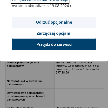
ostatnia aktualizacja 19.08.2024 r.
Wszystkie uwagi można przesyłać poprzez
formularz
Odrzuć opcjonalne
Zarządzaj opcjami
Ukryj wszystkie pozycje bazy
Przejdź do serwisu
Skład Fabryczny Katowice
Śląskie Centrum Archiwizacji i
Inicjatyw Gospodarczych Sp. z o.o. -
Sosnowiec; ul. Gacka 1; tel./fax 32
297 38 56
Dokumentacja osobowo-płacowa