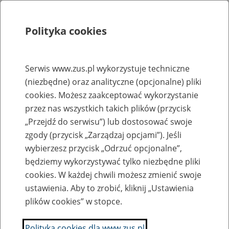
Polityka cookies
Szukaj
Menu
Serwis www.zus.pl wykorzystuje techniczne
(niezbędne) oraz analityczne (opcjonalne) pliki
Rejestry, ewidencje i archiwa
cookies. Możesz zaakceptować wykorzystanie
Baza zlikwidowanych lub
przez nas wszystkich takich plików (przycisk
„Przejdź do serwisu”) lub dostosować swoje
przekształconych zakładów pracy
zgody (przycisk „Zarządzaj opcjami”). Jeśli
wybierzesz przycisk „Odrzuć opcjonalne”,
Nazwa zakładu pracy:
będziemy wykorzystywać tylko niezbędne pliki
cookies. W każdej chwili możesz zmienić swoje
ustawienia. Aby to zrobić, kliknij „Ustawienia
plików cookies” w stopce.
SZUKAJ
Polityka cookies dla www.zus.pl