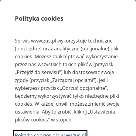
Polityka cookies
Szukaj
Menu
Serwis www.zus.pl wykorzystuje techniczne
(niezbędne) oraz analityczne (opcjonalne) pliki
Rejestry, ewidencje i archiwa
cookies. Możesz zaakceptować wykorzystanie
Baza zlikwidowanych lub
przez nas wszystkich takich plików (przycisk
„Przejdź do serwisu”) lub dostosować swoje
przekształconych zakładów pracy
zgody (przycisk „Zarządzaj opcjami”). Jeśli
wybierzesz przycisk „Odrzuć opcjonalne”,
Nazwa zakładu pracy:
będziemy wykorzystywać tylko niezbędne pliki
cookies. W każdej chwili możesz zmienić swoje
ustawienia. Aby to zrobić, kliknij „Ustawienia
plików cookies” w stopce.
SZUKAJ
Polityka cookies dla www.zus.pl