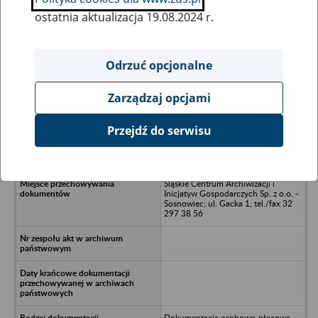
ostatnia aktualizacja 19.08.2024 r.
Wszystkie uwagi można przesyłać poprzez
formularz
Odrzuć opcjonalne
Zarządzaj opcjami
Ukryj wszystkie pozycje bazy
Przejdź do serwisu
Zakład Przemysłu Drzewne w Kuźni
Raciborskiej, ul. Tarczyna 1
Śląskie Centrum Archiwizacji i
Inicjatyw Gospodarczych Sp. z o.o. -
Sosnowiec; ul. Gacka 1; tel./fax 32
297 38 56
Dokumentacja osobowo-płacowa