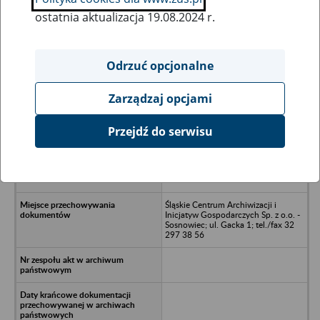
ostatnia aktualizacja 19.08.2024 r.
Wszystkie uwagi można przesyłać poprzez
formularz
Odrzuć opcjonalne
Zarządzaj opcjami
Ukryj wszystkie pozycje bazy
Przejdź do serwisu
Przedsiębiorstwo Realizacji
Budownictwa „SAWIOR” Sp. z o.o.,
ul. Grażyńskiego 13, 40-126
Katowice
Śląskie Centrum Archiwizacji i
Inicjatyw Gospodarczych Sp. z o.o. -
Sosnowiec; ul. Gacka 1; tel./fax 32
297 38 56