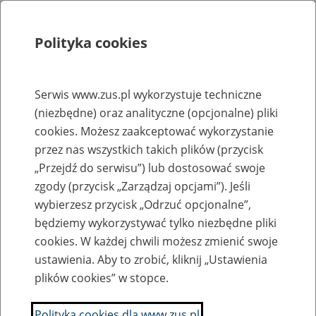
Polityka cookies
Szukaj
Menu
Serwis www.zus.pl wykorzystuje techniczne
(niezbędne) oraz analityczne (opcjonalne) pliki
Rejestry, ewidencje i archiwa
cookies. Możesz zaakceptować wykorzystanie
Baza zlikwidowanych lub
przez nas wszystkich takich plików (przycisk
„Przejdź do serwisu”) lub dostosować swoje
przekształconych zakładów pracy
zgody (przycisk „Zarządzaj opcjami”). Jeśli
wybierzesz przycisk „Odrzuć opcjonalne”,
Nazwa zakładu pracy:
będziemy wykorzystywać tylko niezbędne pliki
cookies. W każdej chwili możesz zmienić swoje
ustawienia. Aby to zrobić, kliknij „Ustawienia
plików cookies” w stopce.
SZUKAJ
Polityka cookies dla www.zus.pl