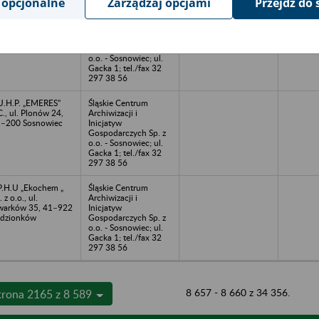
 opcjonalne
Zarządzaj opcjami
Przejdź do 
kłady
Śląskie Centrum
talurgiczne Sp. z
Archiwizacji i
o. ul. Konstytucji
Inicjatyw
, 41–905 Bytom
Gospodarczych Sp. z
o.o. - Sosnowiec; ul.
Gacka 1; tel./fax 32
297 38 56
U.H.P. „EMERES”
Śląskie Centrum
C., ul. Plonów 24,
Archiwizacji i
–200 Sosnowiec
Inicjatyw
Gospodarczych Sp. z
o.o. - Sosnowiec; ul.
Gacka 1; tel./fax 32
297 38 56
P.H.U „Ekochem „
Śląskie Centrum
. z o.o., ul.
Archiwizacji i
arków 35, 41–922
Inicjatyw
dzionków
Gospodarczych Sp. z
o.o. - Sosnowiec; ul.
Gacka 1; tel./fax 32
297 38 56
8 657 - 8 660 z 34 356.
trona 2165 z 8 589