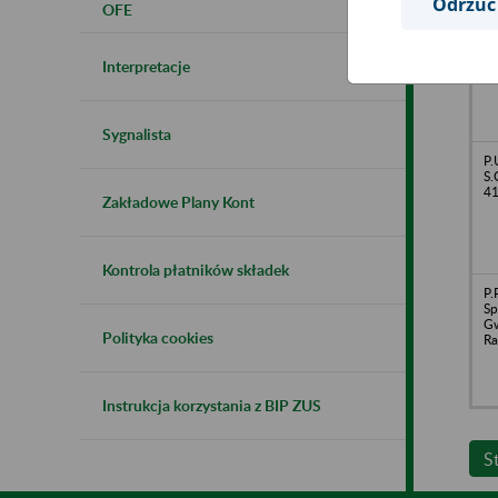
Odrzuć
OFE
Za
Me
o.
Interpretacje
61
Sygnalista
P.
S.
41
Zakładowe Plany Kont
Kontrola płatników składek
P.
Sp
Gw
Polityka cookies
Ra
Instrukcja korzystania z BIP ZUS
S