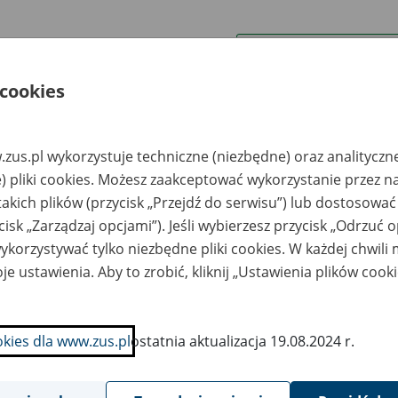
wa zakładu pracy:
 cookies
ystkie uwagi można przesyłać poprzez
formularz
zus.pl wykorzystuje techniczne (niezbędne) oraz analityczn
Ukryj wszystkie pozycje bazy
) pliki cookies. Możesz zaakceptować wykorzystanie przez n
takich plików (przycisk „Przejdź do serwisu”) lub dostosować
cisk „Zarządzaj opcjami”). Jeśli wybierzesz przycisk „Odrzuć 
azwa
Miejsce
Nr zespołu akt w
Daty k
likwidowanego
przechowywania
archiwum
dokume
korzystywać tylko niezbędne pliki cookies. W każdej chwili
akładu pracy
dokumentów
państwowym
przech
archiw
je ustawienia. Aby to zrobić, kliknij „Ustawienia plików cook
państw
zedsiębiorstwo
Śląskie Centrum
nergomontażowe
Archiwizacji i
okies dla www.zus.pl
ostatnia aktualizacja 19.08.2024 r.
zemysłu
Inicjatyw
ęglowego
Gospodarczych Sp. z
nergomontaż PW”
o.o. - Sosnowiec; ul.
A. ul. Katowicka 47,
Gacka 1; tel./fax 32
1–500 Chorzów
297 38 56