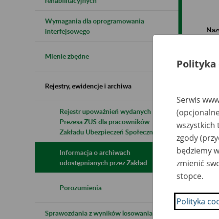
rehabilitacyjnych
Wymagania dla oprogramowania
Naz
interfejsowego
Wsz
Mienie zbędne
Polityka
Rejestry, ewidencje i archiwa
Serwis www.
Rejestr upoważnień wydanych przez
(opcjonalne
Prezesa ZUS dla pracowników
N
wszystkich 
z
Zakładu Ubezpieczeń Społecznych
zgody (przy
z
będziemy wy
Informacja o archiwach
zmienić swo
udostępnianych przez Zakład
Pr
stopce.
B
Sp
Porozumienia
Polityka co
Sprawozdania z wyników losowania do