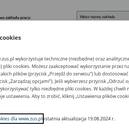
wa zakładu pracy:
ystkie uwagi można przesyłać poprzez
formularz
 cookies
Ukryj wszystkie pozycje bazy
zus.pl wykorzystuje techniczne (niezbędne) oraz analityczn
) pliki cookies. Możesz zaakceptować wykorzystanie przez n
azwa
Miejsce
Nr zespołu akt w
Daty k
takich plików (przycisk „Przejdź do serwisu”) lub dostosować
likwidowanego
przechowywania
archiwum
dokume
cisk „Zarządzaj opcjami”). Jeśli wybierzesz przycisk „Odrzuć 
akładu pracy
dokumentów
państwowym
przech
archiw
korzystywać tylko niezbędne pliki cookies. W każdej chwili
państw
je ustawienia. Aby to zrobić, kliknij „Ustawienia plików cook
zedsiębiorstwo
Archiwum
udownictwa AGRO
Depozytowe Sp. z
. z o.o.
o.o.; 20-207 Lublin;
ul. Turystyczna 9 ;
okies dla www.zus.pl
ostatnia aktualizacja 19.08.2024 r.
tel./fax 81 748 92 18;
e-mail:
info@archiwumdepoz