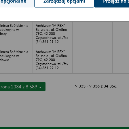
 opcjonalne
Zarządzaj opcjami
Przejdź do 
o. ul. Wręczyka 11a
Sp. z o.o., ul. Okólna
Częstochowie
79C, 42-200
Częstochowa, tel./fax
(34) 361-29-12
lnicza Spółdzielnia
Archiwum "MIREX"
odukcyjna w
Sp. z o.o., ul. Okólna
bszy
79C, 42-200
Częstochowa, tel./fax
(34) 361-29-12
lnicza Spółdzielnia
Archiwum "MIREX"
odukcyjna w
Sp. z o.o., ul. Okólna
dowie
79C, 42-200
Częstochowa, tel./fax
(34) 361-29-12
9 333 - 9 336 z 34 356.
trona 2334 z 8 589