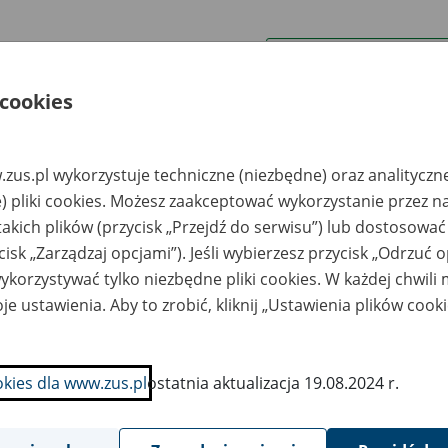
wa zakładu pracy:
 cookies
ystkie uwagi można przesyłać poprzez
formularz
zus.pl wykorzystuje techniczne (niezbędne) oraz analityczn
Ukryj wszystkie pozycje bazy
) pliki cookies. Możesz zaakceptować wykorzystanie przez n
takich plików (przycisk „Przejdź do serwisu”) lub dostosować
cisk „Zarządzaj opcjami”). Jeśli wybierzesz przycisk „Odrzuć 
azwa
Miejsce
Nr zespołu akt w
Daty k
likwidowanego
przechowywania
archiwum
dokume
korzystywać tylko niezbędne pliki cookies. W każdej chwili
akładu pracy
dokumentów
państwowym
przech
archiw
je ustawienia. Aby to zrobić, kliknij „Ustawienia plików cook
państw
omunalne
Archiwum "MIREX"
zedsiębiorstwo
Sp. z o.o., ul. Okólna
okies dla www.zus.pl
ostatnia aktualizacja 19.08.2024 r.
AZ-KOM w
79C, 42-200
wadzkiem ul.
Częstochowa, tel./fax
ierklańska 2
(34) 361-29-12
dromex-Bis Sp. z
Archiwum "MIREX"