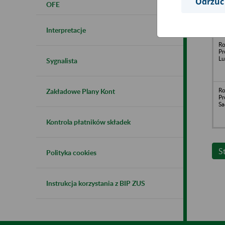
Odrzuć
OFE
o.
w 
Interpretacje
Ro
Pr
Lu
Sygnalista
Ro
Zakładowe Plany Kont
Pr
Sa
Kontrola płatników składek
S
Polityka cookies
Instrukcja korzystania z BIP ZUS