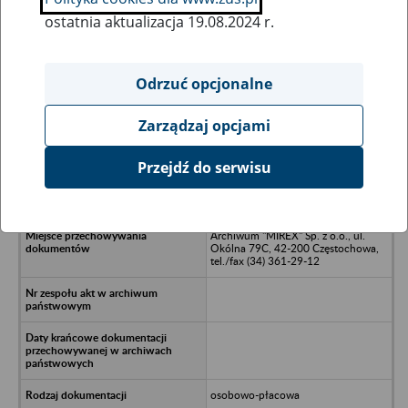
ostatnia aktualizacja 19.08.2024 r.
Wszystkie uwagi można przesyłać poprzez
formularz
Odrzuć opcjonalne
Zarządzaj opcjami
Ukryj wszystkie pozycje bazy
Przejdź do serwisu
Rolnicza Spółdzielnia Produkcyjna w
Siedlcu Dużym
Archiwum "MIREX" Sp. z o.o., ul.
Okólna 79C, 42-200 Częstochowa,
tel./fax (34) 361-29-12
osobowo-płacowa