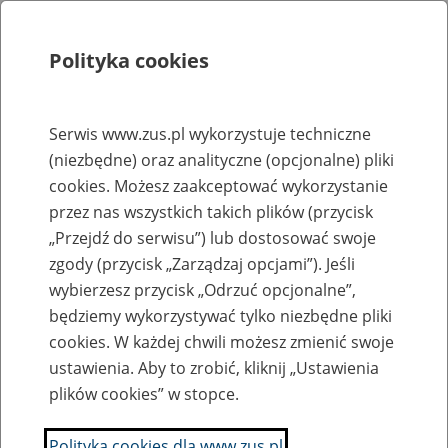
Polityka cookies
Szukaj
Menu
Serwis www.zus.pl wykorzystuje techniczne
(niezbędne) oraz analityczne (opcjonalne) pliki
Rejestry, ewidencje i archiwa
cookies. Możesz zaakceptować wykorzystanie
Baza zlikwidowanych lub
przez nas wszystkich takich plików (przycisk
„Przejdź do serwisu”) lub dostosować swoje
przekształconych zakładów pracy
zgody (przycisk „Zarządzaj opcjami”). Jeśli
wybierzesz przycisk „Odrzuć opcjonalne”,
Nazwa zakładu pracy:
będziemy wykorzystywać tylko niezbędne pliki
cookies. W każdej chwili możesz zmienić swoje
ustawienia. Aby to zrobić, kliknij „Ustawienia
plików cookies” w stopce.
SZUKAJ
Polityka cookies dla www.zus.pl