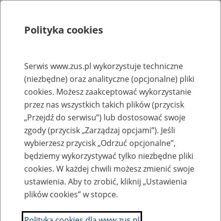
Polityka cookies
Szukaj
Menu
Serwis www.zus.pl wykorzystuje techniczne
(niezbędne) oraz analityczne (opcjonalne) pliki
Rejestry, ewidencje i archiwa
cookies. Możesz zaakceptować wykorzystanie
Baza zlikwidowanych lub
przez nas wszystkich takich plików (przycisk
„Przejdź do serwisu”) lub dostosować swoje
przekształconych zakładów pracy
zgody (przycisk „Zarządzaj opcjami”). Jeśli
wybierzesz przycisk „Odrzuć opcjonalne”,
Nazwa zakładu pracy:
będziemy wykorzystywać tylko niezbędne pliki
cookies. W każdej chwili możesz zmienić swoje
ustawienia. Aby to zrobić, kliknij „Ustawienia
plików cookies” w stopce.
SZUKAJ
Polityka cookies dla www.zus.pl