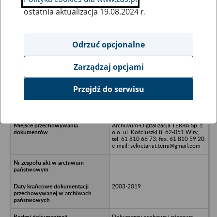
ostatnia aktualizacja 19.08.2024 r.
Wszystkie uwagi można przesyłać poprzez
formularz
Odrzuć opcjonalne
Zarządzaj opcjami
Ukryj wszystkie pozycje bazy
Przejdź do serwisu
BORST Sp. z.o.o. - Stargard, ul.
Usługowa 2
Archiwum-Digitalizacja TERRA Sp. z
o.o. ul. Kościuszki 8, 62-051 Wiry;
tel. 61 810 66 73; fax. 61 810 59 20,
e-mail: sekretariat.terra@gmail.com
2003-2019
Dokumenty osobowe i płacowe