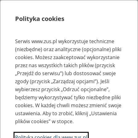
Polityka cookies
Szukaj
Menu
Serwis www.zus.pl wykorzystuje techniczne
(niezbędne) oraz analityczne (opcjonalne) pliki
Rejestry, ewidencje i archiwa
cookies. Możesz zaakceptować wykorzystanie
Baza zlikwidowanych lub
przez nas wszystkich takich plików (przycisk
„Przejdź do serwisu”) lub dostosować swoje
przekształconych zakładów pracy
zgody (przycisk „Zarządzaj opcjami”). Jeśli
wybierzesz przycisk „Odrzuć opcjonalne”,
Nazwa zakładu pracy:
będziemy wykorzystywać tylko niezbędne pliki
cookies. W każdej chwili możesz zmienić swoje
ustawienia. Aby to zrobić, kliknij „Ustawienia
plików cookies” w stopce.
SZUKAJ
Polityka cookies dla www.zus.pl