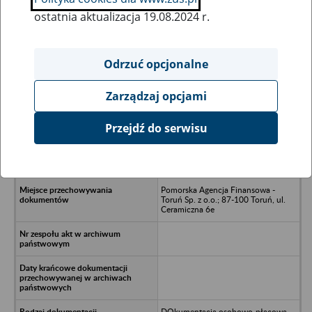
ostatnia aktualizacja 19.08.2024 r.
Wszystkie uwagi można przesyłać poprzez
formularz
Odrzuć opcjonalne
Zarządzaj opcjami
Ukryj wszystkie pozycje bazy
Przejdź do serwisu
Przedsiębiorstwo Produkcyjno-
Handlowe FOREST Sp. z o.o. -
Włocławek, ul. Spokojna 14
Pomorska Agencja Finansowa -
Toruń Sp. z o.o.; 87-100 Toruń, ul.
Ceramiczna 6e
DOkumentacja osobowo-płacowa