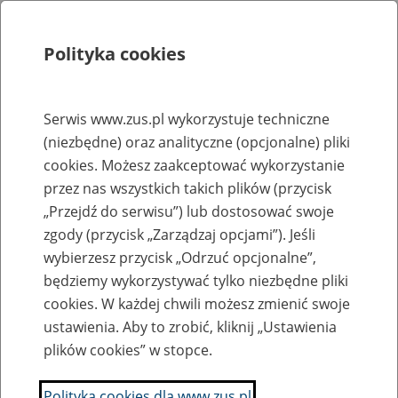
Polityka cookies
Szukaj
Menu
Serwis www.zus.pl wykorzystuje techniczne
(niezbędne) oraz analityczne (opcjonalne) pliki
Rejestry, ewidencje i archiwa
cookies. Możesz zaakceptować wykorzystanie
Baza zlikwidowanych lub
przez nas wszystkich takich plików (przycisk
„Przejdź do serwisu”) lub dostosować swoje
przekształconych zakładów pracy
zgody (przycisk „Zarządzaj opcjami”). Jeśli
wybierzesz przycisk „Odrzuć opcjonalne”,
Nazwa zakładu pracy:
będziemy wykorzystywać tylko niezbędne pliki
cookies. W każdej chwili możesz zmienić swoje
ustawienia. Aby to zrobić, kliknij „Ustawienia
plików cookies” w stopce.
SZUKAJ
Polityka cookies dla www.zus.pl