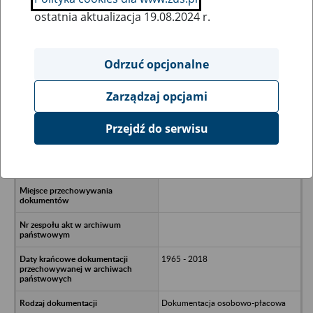
ostatnia aktualizacja 19.08.2024 r.
Wszystkie uwagi można przesyłać poprzez
formularz
Odrzuć opcjonalne
Zarządzaj opcjami
Ukryj wszystkie pozycje bazy
Przejdź do serwisu
Zakład Utrzymania Ruchu PZL
Mielec Sp. z o.o. - Mielec, ul. WOjska
Polskiego 3
1965 - 2018
Dokumentacja osobowo-płacowa