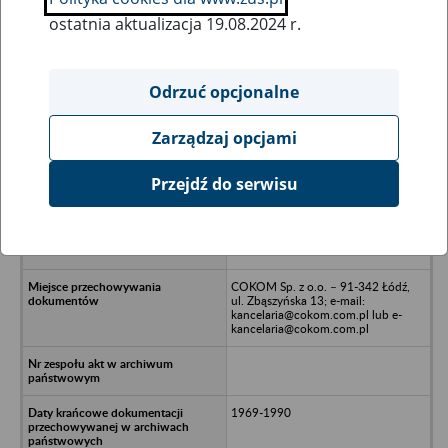
ostatnia aktualizacja 19.08.2024 r.
Wszystkie uwagi można przesyłać poprzez
formularz
Odrzuć opcjonalne
Zarządzaj opcjami
Ukryj wszystkie pozycje bazy
Przejdź do serwisu
Zakład Doświadczalny Wyrobów
Gumowych Instytutu Przemysłu
Gumowego STOMIL - Łódź, ul.
Lutomierska 131
COKOM Sp. z o.o. – 91-342 Łódź,
ul. Zbąszyńska 13; e-mail:
kancelaria@cokom.com.pl lub e-
kancelaria@cokom.com.pl
1969-1990