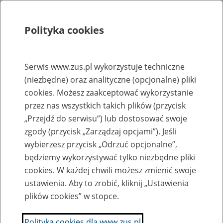
Polityka cookies
Szukaj
Menu
Serwis www.zus.pl wykorzystuje techniczne
(niezbędne) oraz analityczne (opcjonalne) pliki
Rejestry, ewidencje i archiwa
cookies. Możesz zaakceptować wykorzystanie
Baza zlikwidowanych lub
przez nas wszystkich takich plików (przycisk
„Przejdź do serwisu”) lub dostosować swoje
przekształconych zakładów pracy
zgody (przycisk „Zarządzaj opcjami”). Jeśli
wybierzesz przycisk „Odrzuć opcjonalne”,
Nazwa zakładu pracy:
będziemy wykorzystywać tylko niezbędne pliki
cookies. W każdej chwili możesz zmienić swoje
ustawienia. Aby to zrobić, kliknij „Ustawienia
plików cookies” w stopce.
SZUKAJ
Polityka cookies dla www.zus.pl