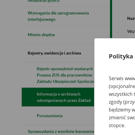
rehabilitacyjnych
Wymagania dla oprogramowania
Naz
interfejsowego
Wsz
Mienie zbędne
Rejestry, ewidencje i archiwa
Polityka
Rejestr upoważnień wydanych przez
Prezesa ZUS dla pracowników
N
Serwis www.
z
Zakładu Ubezpieczeń Społecznych
(opcjonalne
z
wszystkich 
Informacja o archiwach
udostępnianych przez Zakład
zgody (przy
Pr
będziemy wy
Za
A
Porozumienia
zmienić swo
Me
Te
stopce.
Sprawozdania z wyników losowania do