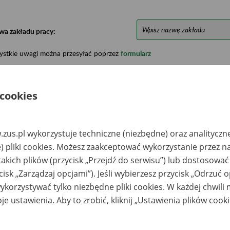
wa zakładu pracy:
ystkie uwagi można przesyłać poprzez
formularz
Ukryj wszystkie pozycje bazy
 cookies
azwa
Miejsce
Nr zespołu akt w
Daty k
zus.pl wykorzystuje techniczne (niezbędne) oraz analityczn
likwidowanego
przechowywania
archiwum
dokume
) pliki cookies. Możesz zaakceptować wykorzystanie przez n
akładu pracy
dokumentów
państwowym
przech
archiw
takich plików (przycisk „Przejdź do serwisu”) lub dostosować
państw
cisk „Zarządzaj opcjami”). Jeśli wybierzesz przycisk „Odrzuć 
zedsiębiorstwo
COKOM Sp. z o.o. –
1988 - 
korzystywać tylko niezbędne pliki cookies. W każdej chwili
graniczne
91-342 Łódź, ul.
GROHANSA Arnold
Zbąszyńska 13; e-
je ustawienia. Aby to zrobić, kliknij „Ustawienia plików cook
ier - Łublin,
mail:
tmajera 22
kancelaria@cokom.co
m.pl lub e-
kancelaria@cokom.co