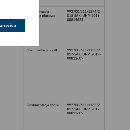
89
Dokumentacja
992700/611/1274/2
osobowo-płacowa
015-SAK; UNP: 2019-
00814625
serwisu
dokumentacja spółki
992700/611/1133/2
017-SAK; UNP: 2019-
00812609
Dokumentacja spółki
992700/611/1133/2
017-SAK; UNP: 2019-
00812609