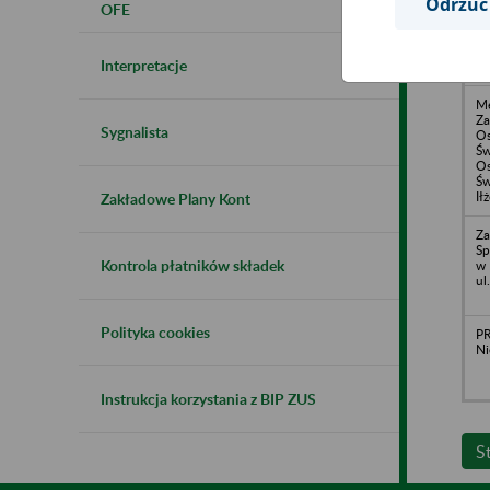
Odrzuć
OFE
Interpretacje
Me
Z
Sygnalista
Os
Św
Os
Św
Ił
Zakładowe Plany Kont
Za
Sp
Kontrola płatników składek
w 
ul
Polityka cookies
PR
Ni
Instrukcja korzystania z BIP ZUS
S