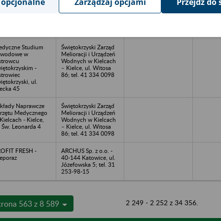
 opcjonalne
Zarządzaj opcjami
Przejdź do 
Długa 34, tel. 818
805 004; 818 805
162, e-mail:
biuro@transprin.pl;
www.transprin.pl
dyczne Studium
Świętokrzyski Zarząd
awodowe w
Melioracji i Urządzeń
trowcu
Wodnych w Kielcach
iętokrzyskim -
– Kielce, ul. Witosa
trowiec
86; tel. 41 334 0098
iętokrzyski, ul.
żecka 45
kłady Naprawcze
Świętokrzyski Zarząd
rzętu Medycznego
Melioracji i Urządzeń
Kielcach - Kielce,
Wodnych w Kielcach
. Św. Leonarda 4
– Kielce, ul. Witosa
86; tel. 41 334 0098
OFIT FRESH -
ARCHUS Sp. z o.o. -
eporaz
40-144 Katowice, ul.
Józefowska 5; tel. 31
253-98-15
2 249 - 2 252 z 34 356.
trona 563 z 8 589