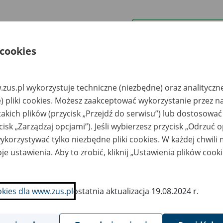
wa zakładu pracy:
 cookies
ystkie uwagi można przesyłać poprzez
formularz
zus.pl wykorzystuje techniczne (niezbędne) oraz analityczn
Ukryj wszystkie pozycje bazy
) pliki cookies. Możesz zaakceptować wykorzystanie przez n
takich plików (przycisk „Przejdź do serwisu”) lub dostosować
cisk „Zarządzaj opcjami”). Jeśli wybierzesz przycisk „Odrzuć 
azwa
Miejsce
Nr zespołu akt w
Daty k
likwidowanego
przechowywania
archiwum
dokume
korzystywać tylko niezbędne pliki cookies. W każdej chwili
akładu pracy
dokumentów
państwowym
przech
archiw
je ustawienia. Aby to zrobić, kliknij „Ustawienia plików cook
państw
zedsiębiorstwo
Zakład Spedycyjno-
1989 - 
ogradex Sp. z o.o. w
Przewozowy
okies dla www.zus.pl
ostatnia aktualizacja 19.08.2024 r.
kwidacji - Elbląg, ul.
TRANSPRIN Sp. z.o.o.
botnicza 55/10
- Archiwum Usługowe
Filia TRANSPRIN-u
Sp. z o.o., 24-100
Góra Puławska, ul.