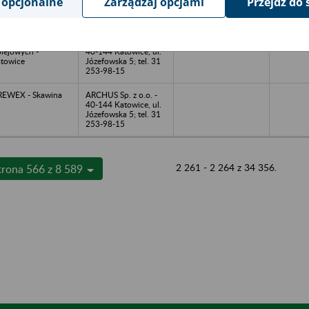
 opcjonalne
Zarządzaj opcjami
Przejdź do 
Józefowska 5; tel. 31
253-98-15
P.K Biuro Projektów
ARCHUS Sp. z o.o. -
lejowych -
40-144 Katowice, ul.
towice
Józefowska 5; tel. 31
253-98-15
EWEX - Skawina
ARCHUS Sp. z o.o. -
40-144 Katowice, ul.
Józefowska 5; tel. 31
253-98-15
2 261 - 2 264 z 34 356.
trona 566 z 8 589