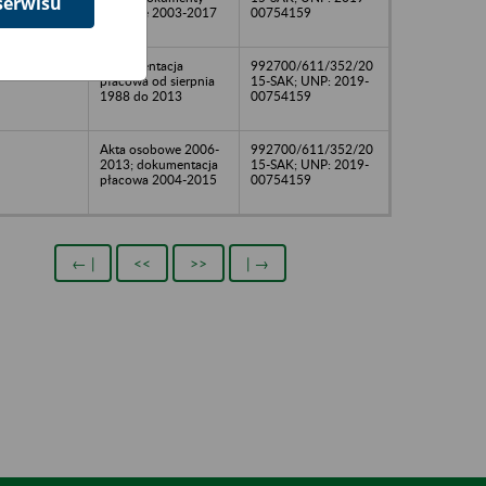
serwisu
płacowe 2003-2017
00754159
Dokumentacja
992700/611/352/20
płacowa od sierpnia
15-SAK; UNP: 2019-
1988 do 2013
00754159
Akta osobowe 2006-
992700/611/352/20
2013; dokumentacja
15-SAK; UNP: 2019-
płacowa 2004-2015
00754159
← |
<<
>>
| →