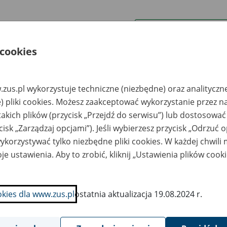
wa zakładu pracy:
 cookies
ystkie uwagi można przesyłać poprzez
formularz
zus.pl wykorzystuje techniczne (niezbędne) oraz analityczn
Ukryj wszystkie pozycje bazy
) pliki cookies. Możesz zaakceptować wykorzystanie przez n
takich plików (przycisk „Przejdź do serwisu”) lub dostosować
cisk „Zarządzaj opcjami”). Jeśli wybierzesz przycisk „Odrzuć 
azwa
Miejsce
Nr zespołu akt w
Daty k
likwidowanego
przechowywania
archiwum
dokume
korzystywać tylko niezbędne pliki cookies. W każdej chwili
akładu pracy
dokumentów
państwowym
przech
archiw
je ustawienia. Aby to zrobić, kliknij „Ustawienia plików cook
państw
AJPEK - Grajów
ARCHUS Sp. z o.o. -
eliczka
40-144 Katowice, ul.
okies dla www.zus.pl
ostatnia aktualizacja 19.08.2024 r.
Józefowska 5; tel. 31
253-98-15
PERT ALU -
ARCHUS Sp. z o.o. -
bierzów
40-144 Katowice, ul.