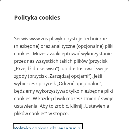
Polityka cookies
Szukaj
Menu
Serwis www.zus.pl wykorzystuje techniczne
(niezbędne) oraz analityczne (opcjonalne) pliki
Rejestry, ewidencje i archiwa
cookies. Możesz zaakceptować wykorzystanie
Baza zlikwidowanych lub
przez nas wszystkich takich plików (przycisk
„Przejdź do serwisu”) lub dostosować swoje
przekształconych zakładów pracy
zgody (przycisk „Zarządzaj opcjami”). Jeśli
wybierzesz przycisk „Odrzuć opcjonalne”,
Nazwa zakładu pracy:
będziemy wykorzystywać tylko niezbędne pliki
cookies. W każdej chwili możesz zmienić swoje
ustawienia. Aby to zrobić, kliknij „Ustawienia
plików cookies” w stopce.
SZUKAJ
Polityka cookies dla www.zus.pl