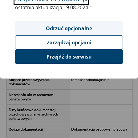
ostatnia aktualizacja 19.08.2024 r.
Wszystkie uwagi można przesyłać poprzez
formularz
Odrzuć opcjonalne
Zarządzaj opcjami
Ukryj wszystkie pozycje bazy
Przejdź do serwisu
LAND 2010 Sp. z o.o. w likwidacji -
Chełmek, Plac Kilińsiego 1
tomasz.hofman@jasta.pl
Dokumentacja osobowa i płacowa