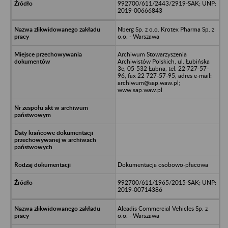
992700/611/2443/2919-SAK; UNP:
2019-00666843
Nberg Sp. z o.o. Krotex Pharma Sp. z
o.o. - Warszawa
Archiwum Stowarzyszenia
Archiwistów Polskich, ul. Łubińska
3c, 05-532 Łubna, tel. 22 727-57-
96, fax 22 727-57-95, adres e-mail:
archiwum@sap.waw.pl;
www.sap.waw.pl
Dokumentacja osobowo-płacowa
992700/611/1965/2015-SAK; UNP:
2019-00714386
Alcadis Commercial Vehicles Sp. z
o.o. - Warszawa