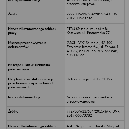
płacowo-księgowa
992700/611/634/2015-SAK; UNP:
2019-00673982
ETRU SP. z o.o. w upadłości -
Katowice, ul. Piotrowicka 77
"ARCHIPAX" Sp. z o.o., 42-400
Zawiercie-Kromołów, ul. Żniwna 1
A, (032) 671-60-56, 509 783 648,
503 118 66
Dokumentacja do 3.06.2019 r.
Akta osobowe i dokumentacja
płacowo-księgowa
992700/611/634/2015-SAK; UNP:
2019-00673982
ASTERA Sp. z o.o. - Rabka Zdrój, ul.