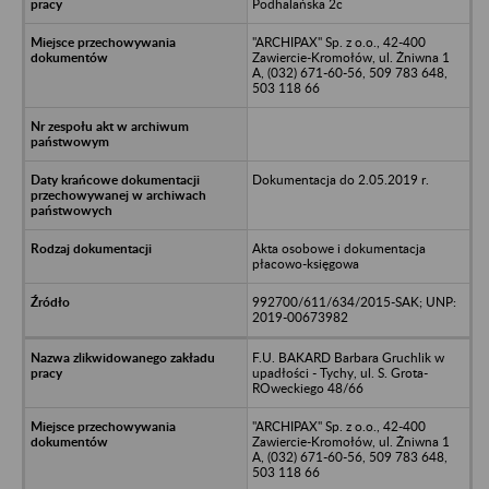
Podhalańska 2c
"ARCHIPAX" Sp. z o.o., 42-400
Zawiercie-Kromołów, ul. Żniwna 1
A, (032) 671-60-56, 509 783 648,
503 118 66
Dokumentacja do 2.05.2019 r.
Akta osobowe i dokumentacja
płacowo-księgowa
992700/611/634/2015-SAK; UNP:
2019-00673982
F.U. BAKARD Barbara Gruchlik w
upadłości - Tychy, ul. S. Grota-
ROweckiego 48/66
"ARCHIPAX" Sp. z o.o., 42-400
Zawiercie-Kromołów, ul. Żniwna 1
A, (032) 671-60-56, 509 783 648,
503 118 66