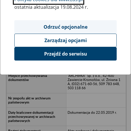
ostatnia aktualizacja 19.08.2024 r.
Wszystkie uwagi można przesyłać poprzez
formularz
Odrzuć opcjonalne
Zarządzaj opcjami
Ukryj wszystkie pozycje bazy
Przejdź do serwisu
F.H.U. MARDAMEX w upadłości -
Mysłowice, ul. Zachęty 33
"ARCHIPAX" Sp. z o.o., 42-400
Zawiercie-Kromołów, ul. Żniwna 1
A, (032) 671-60-56, 509 783 648,
503 118 66
Dokumentacja do 22.05.2019 r.
Akta osobowe i dokumentacja