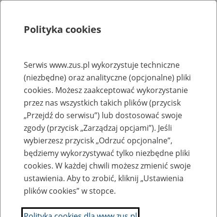
Polityka cookies
Szukaj
Menu
Serwis www.zus.pl wykorzystuje techniczne
(niezbędne) oraz analityczne (opcjonalne) pliki
Rejestry, ewidencje i archiwa
cookies. Możesz zaakceptować wykorzystanie
Baza zlikwidowanych lub
przez nas wszystkich takich plików (przycisk
„Przejdź do serwisu”) lub dostosować swoje
przekształconych zakładów pracy
zgody (przycisk „Zarządzaj opcjami”). Jeśli
wybierzesz przycisk „Odrzuć opcjonalne”,
Nazwa zakładu pracy:
będziemy wykorzystywać tylko niezbędne pliki
cookies. W każdej chwili możesz zmienić swoje
ustawienia. Aby to zrobić, kliknij „Ustawienia
plików cookies” w stopce.
SZUKAJ
Polityka cookies dla www.zus.pl