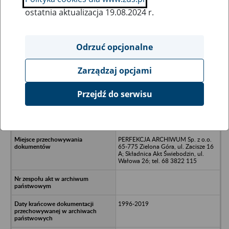
ostatnia aktualizacja 19.08.2024 r.
Wszystkie uwagi można przesyłać poprzez
formularz
Odrzuć opcjonalne
Zarządzaj opcjami
Ukryj wszystkie pozycje bazy
Przejdź do serwisu
Spółdzielnia Mieszkaniowa w
Osiecznicy - Krosno Odrzańskie, ul.
Szkolna 11 B/17
PERFEKCJA ARCHIWUM Sp. z o.o.
65-775 Zielona Góra, ul. Zacisze 16
A; Składnica Akt Świebodzin, ul.
Wałowa 26; tel. 68 3822 115
1996-2019