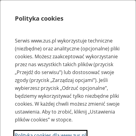
Polityka cookies
Szukaj
Menu
Serwis www.zus.pl wykorzystuje techniczne
(niezbędne) oraz analityczne (opcjonalne) pliki
Rejestry, ewidencje i archiwa
cookies. Możesz zaakceptować wykorzystanie
Baza zlikwidowanych lub
przez nas wszystkich takich plików (przycisk
„Przejdź do serwisu”) lub dostosować swoje
przekształconych zakładów pracy
zgody (przycisk „Zarządzaj opcjami”). Jeśli
wybierzesz przycisk „Odrzuć opcjonalne”,
Nazwa zakładu pracy:
będziemy wykorzystywać tylko niezbędne pliki
cookies. W każdej chwili możesz zmienić swoje
ustawienia. Aby to zrobić, kliknij „Ustawienia
plików cookies” w stopce.
SZUKAJ
Polityka cookies dla www.zus.pl