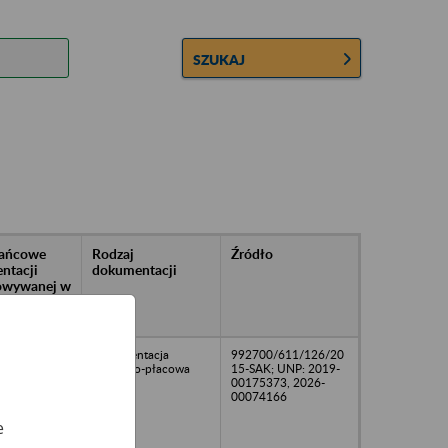
SZUKAJ
rańcowe
Rodzaj
Źródło
ntacji
dokumentacji
owywanej w
ach
owych
Dokumentacja
992700/611/126/20
osobowo-płacowa
15-SAK; UNP: 2019-
00175373, 2026-
00074166
e