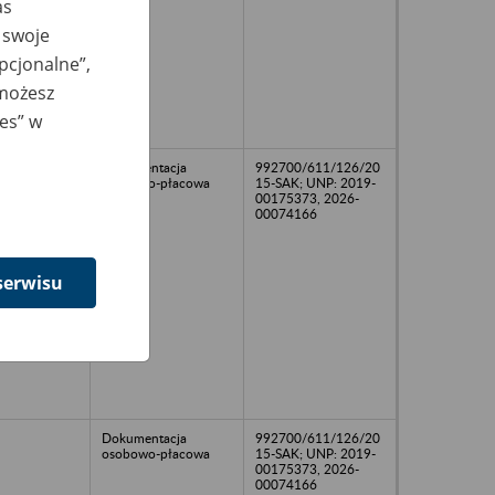
as
 swoje
opcjonalne”,
 możesz
ies” w
Dokumentacja
992700/611/126/20
osobowo-płacowa
15-SAK; UNP: 2019-
00175373, 2026-
00074166
serwisu
Dokumentacja
992700/611/126/20
osobowo-płacowa
15-SAK; UNP: 2019-
00175373, 2026-
00074166