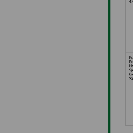
4
Pr
Pr
H
Sp
Łó
9