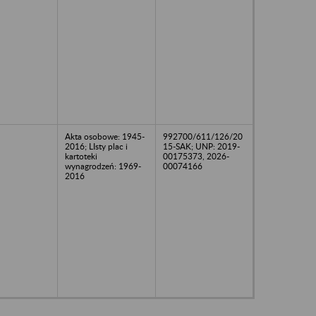
Akta osobowe: 1945-
992700/611/126/20
2016; LIsty plac i
15-SAK; UNP: 2019-
kartoteki
00175373, 2026-
wynagrodzeń: 1969-
00074166
2016