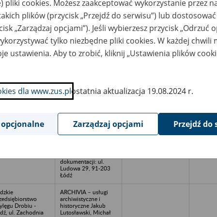
) pliki cookies. Możesz zaakceptować wykorzystanie przez n
tel. 79 369-71-53, e-
mail:
takich plików (przycisk „Przejdź do serwisu”) lub dostosować
biuro@archivia.com.p
l, www.archivia.com.
cisk „Zarządzaj opcjami”). Jeśli wybierzesz przycisk „Odrzuć 
Miejsce
przechowywania
korzystywać tylko niezbędne pliki cookies. W każdej chwili
dokumentacji: ul.
Ludowa 29, 91-203
je ustawienia. Aby to zrobić, kliknij „Ustawienia plików cook
Łódź
kład Przemysłowej
ARCHIVIA – usługi
odukcji Jaj w
archiwistyczne i
łdrzychowie
historyczne Jakub
okies dla www.zus.pl
ostatnia aktualizacja 19.08.2024 r.
Lutosławski, Michał
Łakomiec spółka
jawna, ul. Rojna
48/81, 91-134 Łódź,
tel. 79 369-71-53, e-
 opcjonalne
Zarządzaj opcjami
Przejdź do 
mail:
biuro@archivia.com.p
l, www.archivia.com.
Miejsce
przechowywania
dokumentacji: ul.
Ludowa 29, 91-203
Łódź
dzkie
ARCHIVIA – usługi
zedsiębiorstwo
archiwistyczne i
lęgu Drobiu -
historyczne Jakub
dź, ul. Zachodnia
Lutosławski, Michał