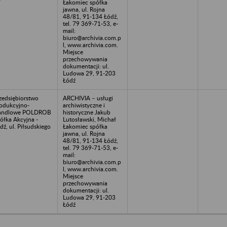
7
Łakomiec spółka
jawna, ul. Rojna
48/81, 91-134 Łódź,
tel. 79 369-71-53, e-
mail:
biuro@archivia.com.p
l, www.archivia.com.
Miejsce
przechowywania
dokumentacji: ul.
Ludowa 29, 91-203
Łódź
zedsiębiorstwo
ARCHIVIA – usługi
odukcyjno-
archiwistyczne i
andlowe POLDROB
historyczne Jakub
ółka Akcyjna -
Lutosławski, Michał
dź, ul. Piłsudskiego
Łakomiec spółka
2
jawna, ul. Rojna
48/81, 91-134 Łódź,
tel. 79 369-71-53, e-
mail:
biuro@archivia.com.p
l, www.archivia.com.
Miejsce
przechowywania
dokumentacji: ul.
Ludowa 29, 91-203
Łódź