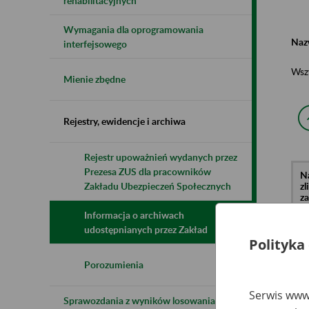
rehabilitacyjnych
Wymagania dla oprogramowania
Naz
interfejsowego
Wsz
Mienie zbędne
Rejestry, ewidencje i archiwa
Rejestr upoważnień wydanych przez
Prezesa ZUS dla pracowników
N
z
Zakładu Ubezpieczeń Społecznych
z
Informacja o archiwach
udostępnianych przez Zakład
Polityka
Za
Dr
Po
Porozumienia
Ta
Serwis www.
Sprawozdania z wyników losowania do