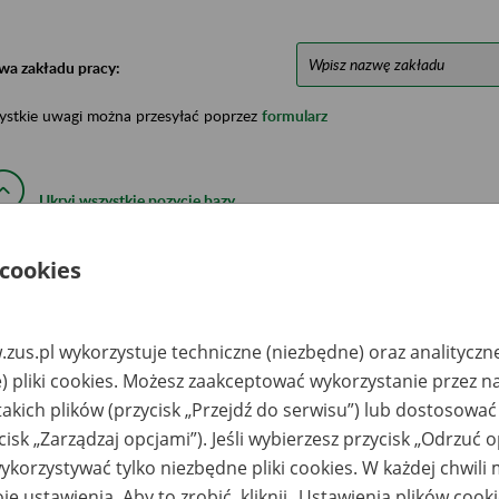
wa zakładu pracy:
ystkie uwagi można przesyłać poprzez
formularz
Ukryj wszystkie pozycje bazy
 cookies
azwa
Miejsce
Nr zespołu akt w
Daty k
likwidowanego
przechowywania
archiwum
dokume
akładu pracy
dokumentów
państwowym
przech
archiw
zus.pl wykorzystuje techniczne (niezbędne) oraz analityczn
państw
) pliki cookies. Możesz zaakceptować wykorzystanie przez n
lekomunikacja
PKP S.A. Centrala
takich plików (przycisk „Przejdź do serwisu”) lub dostosować
lejowa Sp. z o.o.
Biuro Spraw
kład
Pracowniczych;
cisk „Zarządzaj opcjami”). Jeśli wybierzesz przycisk „Odrzuć 
lekomunikacji w
Zamiejscowy Wydział
czecinie - Szczecin,
Dokumentacji w
korzystywać tylko niezbędne pliki cookies. W każdej chwili
. Korzeniowska 1
Sosnowcu –
Sosnowiec, ul.
je ustawienia. Aby to zrobić, kliknij „Ustawienia plików cook