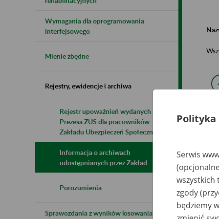
rehabilitacyjnych
Wymagania dla oprogramowania
Naz
interfejsowego
Wsz
Mienie zbędne
Rejestry, ewidencje i archiwa
Rejestr upoważnień wydanych przez
Polityka
Prezesa ZUS dla pracowników
N
z
Zakładu Ubezpieczeń Społecznych
z
Informacja o archiwach
Serwis www.
udostępnianych przez Zakład
(opcjonalne
Te
wszystkich 
Ko
Za
Porozumienia
zgody (przy
Te
Sz
będziemy wy
ul
Sprawozdania z wyników losowania do
zmienić swo