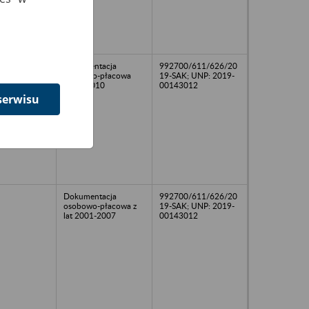
Dokumentacja
992700/611/626/20
osobowo-płacowa
19-SAK; UNP: 2019-
2001-2010
00143012
serwisu
Dokumentacja
992700/611/626/20
osobowo-płacowa z
19-SAK; UNP: 2019-
lat 2001-2007
00143012