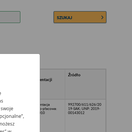
SZUKAJ
rańcowe
Rodzaj
Źródło
ntacji
dokumentacji
owywanej w
ach
e
owych
as
Dokumentacja
992700/611/626/20
 swoje
osobowo-płacowa:
19-SAK; UNP: 2019-
2001-2010
00143012
opcjonalne”,
 możesz
ies” w