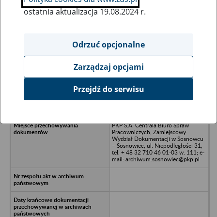
ostatnia aktualizacja 19.08.2024 r.
Wszystkie uwagi można przesyłać poprzez
formularz
Odrzuć opcjonalne
Zarządzaj opcjami
Ukryj wszystkie pozycje bazy
Przejdź do serwisu
RAIL PROJEKT Sp. z o.o. - Warszawa,
ul. Chłopickiego 50
PKP S.A. Centrala Biuro Spraw
Pracowniczych; Zamiejscowy
Wydział Dokumentacji w Sosnowcu
– Sosnowiec, ul. Niepodległości 31,
tel. + 48 32 710 46 01-03 w. 111; e-
mail: archiwum.sosnowiec@pkp.pl