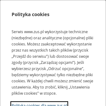
Polityka cookies
Szukaj
Menu
Serwis www.zus.pl wykorzystuje techniczne
(niezbędne) oraz analityczne (opcjonalne) pliki
Rejestry, ewidencje i archiwa
cookies. Możesz zaakceptować wykorzystanie
Baza zlikwidowanych lub
przez nas wszystkich takich plików (przycisk
„Przejdź do serwisu”) lub dostosować swoje
przekształconych zakładów pracy
zgody (przycisk „Zarządzaj opcjami”). Jeśli
wybierzesz przycisk „Odrzuć opcjonalne”,
Nazwa zakładu pracy:
będziemy wykorzystywać tylko niezbędne pliki
cookies. W każdej chwili możesz zmienić swoje
ustawienia. Aby to zrobić, kliknij „Ustawienia
plików cookies” w stopce.
SZUKAJ
Polityka cookies dla www.zus.pl