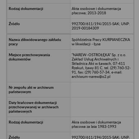
Akta osobowe i dokumentacja
płacowa; 2013-2018
992700/611/194/2015-SAK; UNP:
2019-00184309
Spółdzielnia Pracy KURPIANECZKA
w likwidacji - Łyse
"NAREW–OSTROŁĘKA" Sp. z o.o.
Zakład Usług Archiwalnych i
Składnica Akt w Ławach, 07-411
Rzekuń, Ławy 81 C, tel. (29) 760-52-
91, fax: (29) 760-57-34, e-mail:
archiwum-narew@o2.pl
Akra osobowe i dokumentacja
płacowa za lata 1983-1993
992700/611/194/2015-SAK; UNP: