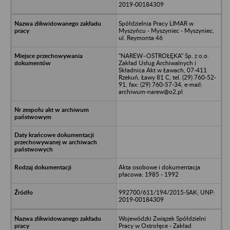
2019-00184309
Spółdzielnia Pracy LIMAR w
Myszyńcu - Myszyniec - Myszyniec,
ul. Reymonta 46
"NAREW–OSTROŁĘKA" Sp. z o.o.
Zakład Usług Archiwalnych i
Składnica Akt w Ławach, 07-411
Rzekuń, Ławy 81 C, tel. (29) 760-52-
91, fax: (29) 760-57-34, e-mail:
archiwum-narew@o2.pl
Akta osobowe i dokumentacja
płacowa: 1985 - 1992
992700/611/194/2015-SAK; UNP:
2019-00184309
Wojewódzki Związek Spółdzielni
Pracy w Ostrołęce - Zakład