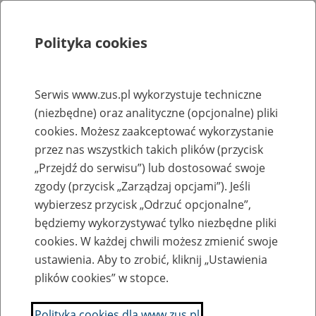
Polityka cookies
Szukaj
Menu
Serwis www.zus.pl wykorzystuje techniczne
(niezbędne) oraz analityczne (opcjonalne) pliki
Rejestry, ewidencje i archiwa
cookies. Możesz zaakceptować wykorzystanie
Baza zlikwidowanych lub
przez nas wszystkich takich plików (przycisk
„Przejdź do serwisu”) lub dostosować swoje
przekształconych zakładów pracy
zgody (przycisk „Zarządzaj opcjami”). Jeśli
wybierzesz przycisk „Odrzuć opcjonalne”,
Nazwa zakładu pracy:
będziemy wykorzystywać tylko niezbędne pliki
cookies. W każdej chwili możesz zmienić swoje
ustawienia. Aby to zrobić, kliknij „Ustawienia
plików cookies” w stopce.
SZUKAJ
Polityka cookies dla www.zus.pl