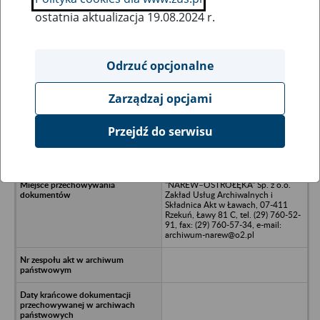
ostatnia aktualizacja 19.08.2024 r.
Wszystkie uwagi można przesyłać poprzez
formularz
Odrzuć opcjonalne
Zarządzaj opcjami
Ukryj wszystkie pozycje bazy
Przejdź do serwisu
Stanisław Giżyński w Ostrołęce w
upadłości - Ostrołeka, ul. Srebrna 12
"NAREW–OSTROŁĘKA" Sp. z o.o.
Zakład Usług Archiwalnych i
Składnica Akt w Ławach, 07-411
Rzekuń, Ławy 81 C, tel. (29) 760-52-
91, fax: (29) 760-57-34, e-mail:
archiwum-narew@o2.pl