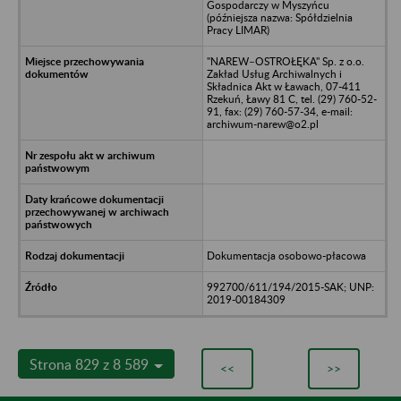
Gospodarczy w Myszyńcu
(późniejsza nazwa: Spółdzielnia
Pracy LIMAR)
"NAREW–OSTROŁĘKA" Sp. z o.o.
Zakład Usług Archiwalnych i
Składnica Akt w Ławach, 07-411
Rzekuń, Ławy 81 C, tel. (29) 760-52-
91, fax: (29) 760-57-34, e-mail:
archiwum-narew@o2.pl
Dokumentacja osobowo-płacowa
992700/611/194/2015-SAK; UNP:
2019-00184309
Strona 829 z 8 589
<<
>>