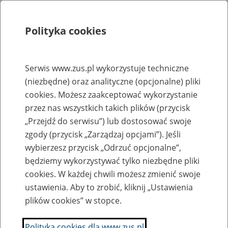
Polityka cookies
Szukaj
Menu
Serwis www.zus.pl wykorzystuje techniczne
(niezbędne) oraz analityczne (opcjonalne) pliki
Rejestry, ewidencje i archiwa
cookies. Możesz zaakceptować wykorzystanie
Baza zlikwidowanych lub
przez nas wszystkich takich plików (przycisk
„Przejdź do serwisu”) lub dostosować swoje
przekształconych zakładów pracy
zgody (przycisk „Zarządzaj opcjami”). Jeśli
wybierzesz przycisk „Odrzuć opcjonalne”,
Nazwa zakładu pracy:
będziemy wykorzystywać tylko niezbędne pliki
cookies. W każdej chwili możesz zmienić swoje
ustawienia. Aby to zrobić, kliknij „Ustawienia
plików cookies” w stopce.
SZUKAJ
Polityka cookies dla www.zus.pl