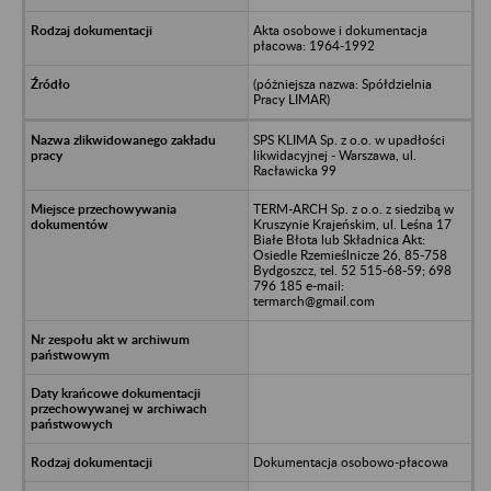
Akta osobowe i dokumentacja
płacowa: 1964-1992
(póżniejsza nazwa: Spółdzielnia
Pracy LIMAR)
SPS KLIMA Sp. z o.o. w upadłości
likwidacyjnej - Warszawa, ul.
Racławicka 99
TERM-ARCH Sp. z o.o. z siedzibą w
Kruszynie Krajeńskim, ul. Leśna 17
Białe Błota lub Składnica Akt:
Osiedle Rzemieślnicze 26, 85-758
Bydgoszcz, tel. 52 515-68-59; 698
796 185 e-mail:
termarch@gmail.com
Dokumentacja osobowo-płacowa