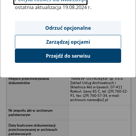
ostatnia aktualizacja 19.08.2024 r.
Wszystkie uwagi można przesyłać poprzez
formularz
Odrzuć opcjonalne
Zarządzaj opcjami
Ukryj wszystkie pozycje bazy
Przejdź do serwisu
Spółdzielnia Kółek Rolniczych w
likwidacji w Myszyńcu - Myszyniec
"NAREW–OSTROŁĘKA" Sp. z o.o.
Zakład Usług Archiwalnych i
Składnica Akt w Ławach, 07-411
Rzekuń, Ławy 81 C, tel. (29) 760-52-
91, fax: (29) 760-57-34, e-mail:
archiwum-narew@o2.pl