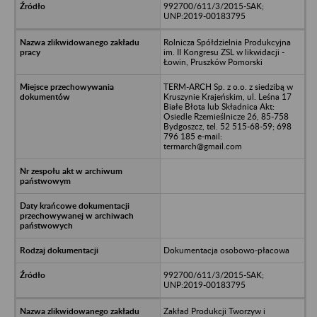
992700/611/3/2015-SAK;
UNP:2019-00183795
Rolnicza Spółdzielnia Produkcyjna
im. II Kongresu ZSL w likwidacji -
Łowin, Pruszków Pomorski
TERM-ARCH Sp. z o.o. z siedzibą w
Kruszynie Krajeńskim, ul. Leśna 17
Białe Błota lub Składnica Akt:
Osiedle Rzemieślnicze 26, 85-758
Bydgoszcz, tel. 52 515-68-59; 698
796 185 e-mail:
termarch@gmail.com
Dokumentacja osobowo-płacowa
992700/611/3/2015-SAK;
UNP:2019-00183795
Zakład Produkcji Tworzyw i