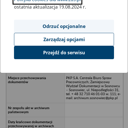
ostatnia aktualizacja 19.08.2024 r.
Wszystkie uwagi można przesyłać poprzez
formularz
Odrzuć opcjonalne
Zarządzaj opcjami
Ukryj wszystkie pozycje bazy
Przejdź do serwisu
PKP Cargo S.A. Zakład Taboru w
Katowicach - Katowice, ul.
Raciborska 58
PKP S.A. Centrala Biuro Spraw
Pracowniczych; Zamiejscowy
Wydział Dokumentacji w Sosnowcu
– Sosnowiec, ul. Niepodległości 31,
tel. + 48 32 710 46 01-03 w. 111; e-
mail: archiwum.sosnowiec@pkp.pl