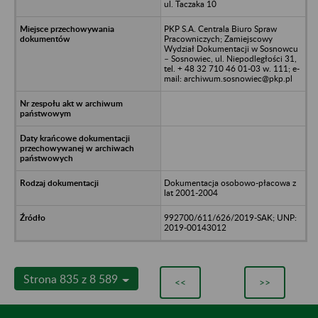
ul. Taczaka 10
PKP S.A. Centrala Biuro Spraw
Pracowniczych; Zamiejscowy
Wydział Dokumentacji w Sosnowcu
– Sosnowiec, ul. Niepodległości 31,
tel. + 48 32 710 46 01-03 w. 111; e-
mail: archiwum.sosnowiec@pkp.pl
Dokumentacja osobowo-płacowa z
lat 2001-2004
992700/611/626/2019-SAK; UNP:
2019-00143012
Strona 835 z 8 589
<<
>>