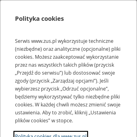
Polityka cookies
Szukaj
Menu
Serwis www.zus.pl wykorzystuje techniczne
(niezbędne) oraz analityczne (opcjonalne) pliki
Rejestry, ewidencje i archiwa
cookies. Możesz zaakceptować wykorzystanie
Baza zlikwidowanych lub
przez nas wszystkich takich plików (przycisk
„Przejdź do serwisu”) lub dostosować swoje
przekształconych zakładów pracy
zgody (przycisk „Zarządzaj opcjami”). Jeśli
wybierzesz przycisk „Odrzuć opcjonalne”,
Nazwa zakładu pracy:
będziemy wykorzystywać tylko niezbędne pliki
cookies. W każdej chwili możesz zmienić swoje
ustawienia. Aby to zrobić, kliknij „Ustawienia
plików cookies” w stopce.
SZUKAJ
Polityka cookies dla www.zus.pl