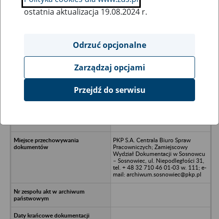
ostatnia aktualizacja 19.08.2024 r.
Wszystkie uwagi można przesyłać poprzez
formularz
Odrzuć opcjonalne
Zarządzaj opcjami
Ukryj wszystkie pozycje bazy
Przejdź do serwisu
PKP Cargo S.A. Zakład Przewozów
Towarowych w Tarnowskich Górach
- Tarnowskie Góry, ul. Piłsudskiego
21
PKP S.A. Centrala Biuro Spraw
Pracowniczych; Zamiejscowy
Wydział Dokumentacji w Sosnowcu
– Sosnowiec, ul. Niepodległości 31,
tel. + 48 32 710 46 01-03 w. 111; e-
mail: archiwum.sosnowiec@pkp.pl