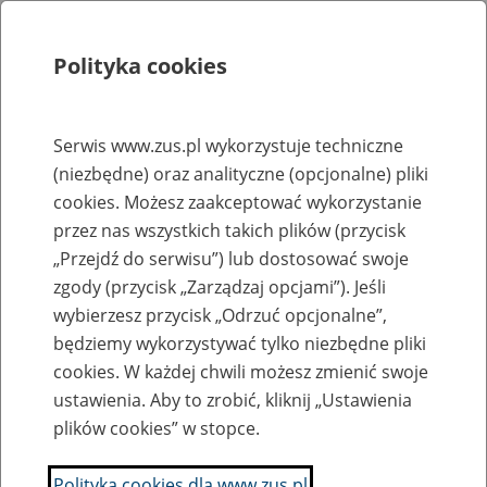
Polityka cookies
Szukaj
Menu
Serwis www.zus.pl wykorzystuje techniczne
(niezbędne) oraz analityczne (opcjonalne) pliki
Rejestry, ewidencje i archiwa
cookies. Możesz zaakceptować wykorzystanie
Baza zlikwidowanych lub
przez nas wszystkich takich plików (przycisk
„Przejdź do serwisu”) lub dostosować swoje
przekształconych zakładów pracy
zgody (przycisk „Zarządzaj opcjami”). Jeśli
wybierzesz przycisk „Odrzuć opcjonalne”,
Nazwa zakładu pracy:
będziemy wykorzystywać tylko niezbędne pliki
cookies. W każdej chwili możesz zmienić swoje
ustawienia. Aby to zrobić, kliknij „Ustawienia
plików cookies” w stopce.
SZUKAJ
Polityka cookies dla www.zus.pl