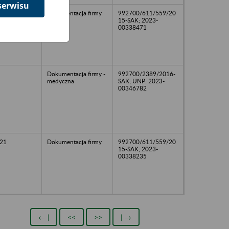
serwisu
18
Dokumentacja firmy
992700/611/559/20
15-SAK; 2023-
00338471
Dokumentacja firmy -
992700/2389/2016-
medyczna
SAK; UNP: 2023-
00346782
21
Dokumentacja firmy
992700/611/559/20
15-SAK; 2023-
00338235
← |
<<
>>
| →