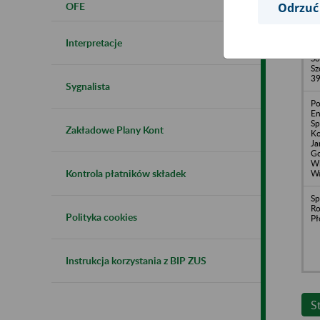
OFE
Odrzuć
Za
Us
PE
Interpretacje
Lo
So
Sz
39
Sygnalista
Po
En
Sp
Zakładowe Plany Kont
Ko
Ja
Go
Wi
Kontrola płatników składek
Wa
Sp
Ro
Polityka cookies
Pł
Instrukcja korzystania z BIP ZUS
S