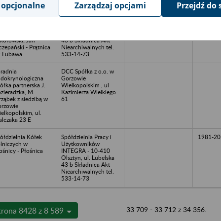
 opcjonalne
Zarządzaj opcjami
Przejdź do 
kład Produkcyjno-
Spółdzielnia Pracy i
1999-20
ługowy i Handlowy
Użytkowników
RFEKT Jarosław
INTEGRA - 10-410
ntkowski; Jan
Olsztyn, ul. Lubelska
kołowski; Jan
43 b Składnica Akt
czepański - Prątnica
Niearchiwalnych tel.
 Lubawa
533-14-73
radnia
DCC Spółka z o.o. w
dokrynologiczna
Gorzowie
ółka partnerska J.
Wielkopolskim , ul
zieradzka; M.
Kazimierza Wielkiego
rząbek z siedzibą w
61
rzowie
elkopolskim, ul.
lczaka 23 E
ółdzielnia Kółek
Spółdzielnia Pracy i
1981-20
lniczych w
Użytkowników
ośnicy - Płośnica
INTEGRA - 10-410
Olsztyn, ul. Lubelska
43 b Składnica Akt
Niearchiwalnych tel.
533-14-73
33 709 - 33 712 z 34 356.
trona 8428 z 8 589