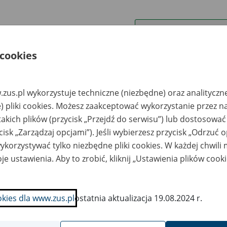
wa zakładu pracy:
ystkie uwagi można przesyłać poprzez
formularz
 cookies
Ukryj wszystkie pozycje bazy
zus.pl wykorzystuje techniczne (niezbędne) oraz analityczn
) pliki cookies. Możesz zaakceptować wykorzystanie przez n
takich plików (przycisk „Przejdź do serwisu”) lub dostosować
azwa
Miejsce
Nr zespołu akt w
Daty k
cisk „Zarządzaj opcjami”). Jeśli wybierzesz przycisk „Odrzuć 
likwidowanego
przechowywania
archiwum
dokume
korzystywać tylko niezbędne pliki cookies. W każdej chwili
akładu pracy
dokumentów
państwowym
przech
archiw
je ustawienia. Aby to zrobić, kliknij „Ustawienia plików cook
państw
LEKTRO-INSTAL
Spółdzielnia Pracy i
1997-20
ółka z o.o. w
Użytkowników
sztynie
INTEGRA - 10-410
okies dla www.zus.pl
ostatnia aktualizacja 19.08.2024 r.
Olsztyn, ul. Lubelska
43 b Składnica Akt
Niearchiwalnych tel.
533-14-73