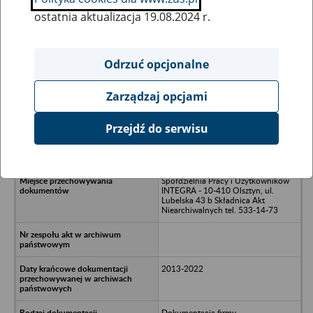
ostatnia aktualizacja 19.08.2024 r.
Wszystkie uwagi można przesyłać poprzez
formularz
Odrzuć opcjonalne
Zarządzaj opcjami
Ukryj wszystkie pozycje bazy
Przejdź do serwisu
ESTEL POLSKA Spółka z o.o. w
Olsztynie - Olsztyn
Spółdzielnia Pracy i Użytkowników
INTEGRA - 10-410 Olsztyn, ul.
Lubelska 43 b Składnica Akt
Niearchiwalnych tel. 533-14-73
2013-2022
Dokumentacja firmy