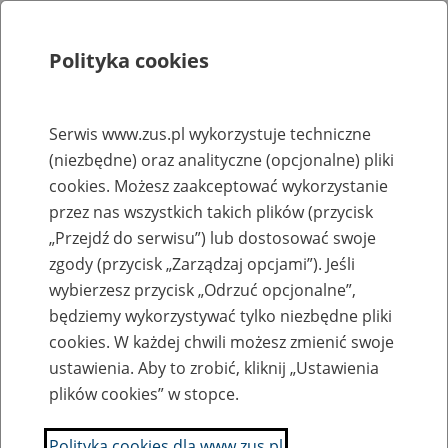
Polityka cookies
Szukaj
Menu
Serwis www.zus.pl wykorzystuje techniczne
(niezbędne) oraz analityczne (opcjonalne) pliki
Rejestry, ewidencje i archiwa
cookies. Możesz zaakceptować wykorzystanie
Baza zlikwidowanych lub
przez nas wszystkich takich plików (przycisk
„Przejdź do serwisu”) lub dostosować swoje
przekształconych zakładów pracy
zgody (przycisk „Zarządzaj opcjami”). Jeśli
wybierzesz przycisk „Odrzuć opcjonalne”,
Nazwa zakładu pracy:
będziemy wykorzystywać tylko niezbędne pliki
cookies. W każdej chwili możesz zmienić swoje
ustawienia. Aby to zrobić, kliknij „Ustawienia
plików cookies” w stopce.
SZUKAJ
Polityka cookies dla www.zus.pl