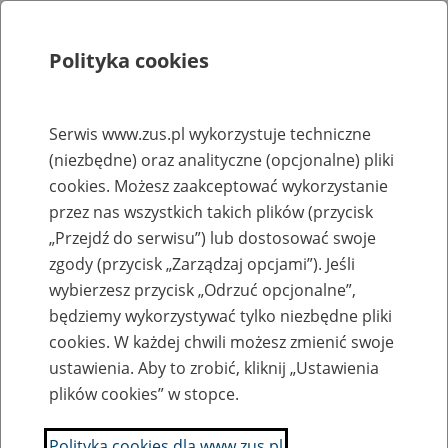
Polityka cookies
Szukaj
Menu
Serwis www.zus.pl wykorzystuje techniczne
(niezbędne) oraz analityczne (opcjonalne) pliki
Rejestry, ewidencje i archiwa
cookies. Możesz zaakceptować wykorzystanie
Baza zlikwidowanych lub
przez nas wszystkich takich plików (przycisk
„Przejdź do serwisu”) lub dostosować swoje
przekształconych zakładów pracy
zgody (przycisk „Zarządzaj opcjami”). Jeśli
wybierzesz przycisk „Odrzuć opcjonalne”,
Nazwa zakładu pracy:
będziemy wykorzystywać tylko niezbędne pliki
cookies. W każdej chwili możesz zmienić swoje
ustawienia. Aby to zrobić, kliknij „Ustawienia
plików cookies” w stopce.
SZUKAJ
Polityka cookies dla www.zus.pl