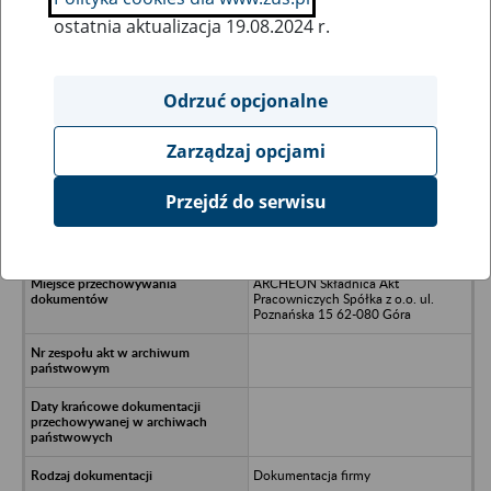
ostatnia aktualizacja 19.08.2024 r.
Wszystkie uwagi można przesyłać poprzez
formularz
Odrzuć opcjonalne
Zarządzaj opcjami
Ukryj wszystkie pozycje bazy
Przejdź do serwisu
GF Spółka z o.o. - Poznań, ul.
Zagórze 6A
ARCHEON Składnica Akt
Pracowniczych Spółka z o.o. ul.
Poznańska 15 62-080 Góra
Dokumentacja firmy