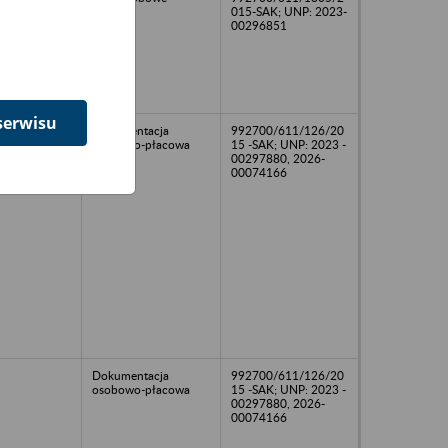
015-SAK; UNP: 2023-
00296851
serwisu
Dokumentacja
992700/611/126/20
osobowo-płacowa
15 -SAK; UNP: 2023 -
00297880, 2026-
00074166
Dokumentacja
992700/611/126/20
osobowo-płacowa
15 -SAK; UNP: 2023 -
00297880, 2026-
00074166