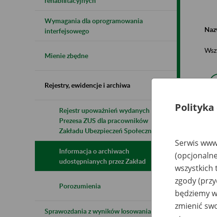
rehabilitacyjnych
Wymagania dla oprogramowania
Naz
interfejsowego
Wsz
Mienie zbędne
Rejestry, ewidencje i archiwa
Polityka
Rejestr upoważnień wydanych przez
Prezesa ZUS dla pracowników
N
z
Zakładu Ubezpieczeń Społecznych
z
Serwis www.
Informacja o archiwach
(opcjonalne
udostępnianych przez Zakład
wszystkich 
Gr
Sp
zgody (przy
Po
Porozumienia
będziemy wy
Dą
zmienić swo
Sprawozdania z wyników losowania do
KA