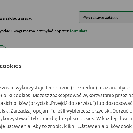
wa zakładu pracy:
ystkie uwagi można przesyłać poprzez
formularz
Ukryj wszystkie pozycje bazy
 cookies
azwa
Miejsce
Nr zespołu akt w
Daty k
likwidowanego
przechowywania
archiwum
dokume
akładu pracy
dokumentów
państwowym
przech
zus.pl wykorzystuje techniczne (niezbędne) oraz analityczn
archiw
państw
) pliki cookies. Możesz zaakceptować wykorzystanie przez n
takich plików (przycisk „Przejdź do serwisu”) lub dostosować
een Energia Polska
ARCHEON Składnica
2013- 2
ółka z o.o. -
Akt Pracowniczych
cisk „Zarządzaj opcjami”). Jeśli wybierzesz przycisk „Odrzuć 
znań, ul. J.H.
Spółka z o.o. ul.
korzystywać tylko niezbędne pliki cookies. W każdej chwili
browskiego 77A
Poznańska 15 62-080
Góra
je ustawienia. Aby to zrobić, kliknij „Ustawienia plików cook
JUMA Spólka z
Agencja Kapitałowo-
2016-20