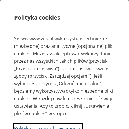
Polityka cookies
Szukaj
Menu
Serwis www.zus.pl wykorzystuje techniczne
(niezbędne) oraz analityczne (opcjonalne) pliki
Rejestry, ewidencje i archiwa
cookies. Możesz zaakceptować wykorzystanie
Baza zlikwidowanych lub
przez nas wszystkich takich plików (przycisk
„Przejdź do serwisu”) lub dostosować swoje
przekształconych zakładów pracy
zgody (przycisk „Zarządzaj opcjami”). Jeśli
wybierzesz przycisk „Odrzuć opcjonalne”,
Nazwa zakładu pracy:
będziemy wykorzystywać tylko niezbędne pliki
cookies. W każdej chwili możesz zmienić swoje
ustawienia. Aby to zrobić, kliknij „Ustawienia
plików cookies” w stopce.
SZUKAJ
Polityka cookies dla www.zus.pl