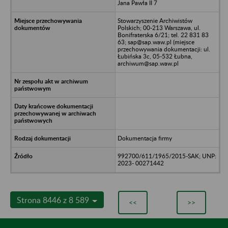
Jana Pawła II 7
Stowarzyszenie Archiwistów
Polskich; 00-213 Warszawa, ul.
Bonifraterska 6/21; tel. 22 831 83
63; sap@sap.waw.pl (miejsce
przechowywania dokumentacji: ul.
Łubińska 3c, 05-532 Łubna,
archiwum@sap.waw.pl
Dokumentacja firmy
992700/611/1965/2015-SAK; UNP:
2023- 00271442
Strona 8446 z 8 589
<<
>>