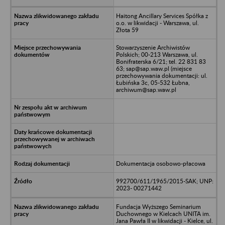
Haitong Ancillary Services Spółka z
o.o. w likwidacji - Warszawa, ul.
Złota 59
Stowarzyszenie Archiwistów
Polskich; 00-213 Warszawa, ul.
Bonifraterska 6/21; tel. 22 831 83
63; sap@sap.waw.pl (miejsce
przechowywania dokumentacji: ul.
Łubińska 3c, 05-532 Łubna,
archiwum@sap.waw.pl
Dokumentacja osobowo-płacowa
992700/611/1965/2015-SAK; UNP:
2023- 00271442
Fundacja Wyższego Seminarium
Duchownego w Kielcach UNITA im.
Jana Pawła II w likwidacji - Kielce, ul.