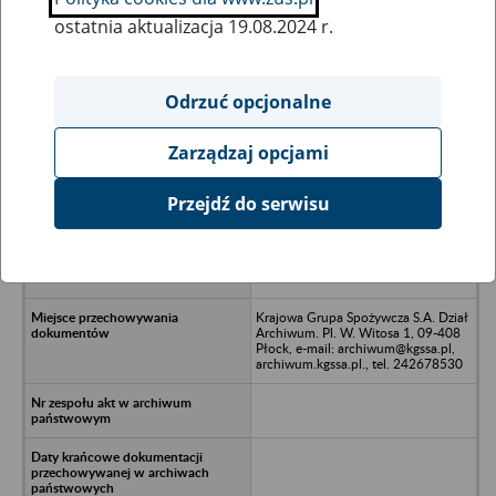
ostatnia aktualizacja 19.08.2024 r.
Wszystkie uwagi można przesyłać poprzez
formularz
Odrzuć opcjonalne
Zarządzaj opcjami
Ukryj wszystkie pozycje bazy
Przejdź do serwisu
Fundacja Pomocy Wojewódzkiemu
Szpitalowi Zespolonemu im.
Kacprzaka w likwidacji, ul. Medyczna
19 - 09-400 Płock
Krajowa Grupa Spożywcza S.A. Dział
Archiwum. Pl. W. Witosa 1, 09-408
Płock, e-mail: archiwum@kgssa.pl,
archiwum.kgssa.pl., tel. 242678530