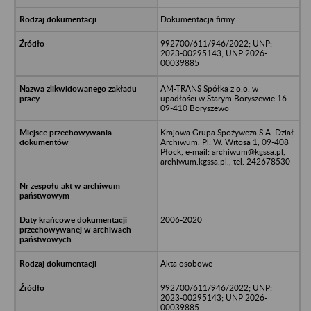
Dokumentacja firmy
992700/611/946/2022; UNP:
2023-00295143; UNP 2026-
00039885
AM-TRANS Spółka z o.o. w
upadłości w Starym Boryszewie 16 -
09-410 Boryszewo
Krajowa Grupa Spożywcza S.A. Dział
Archiwum. Pl. W. Witosa 1, 09-408
Płock, e-mail: archiwum@kgssa.pl,
archiwum.kgssa.pl., tel. 242678530
2006-2020
Akta osobowe
992700/611/946/2022; UNP:
2023-00295143; UNP 2026-
00039885