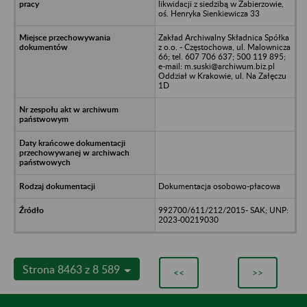
likwidacji z siedzibą w Zabierzowie,
oś. Henryka Sienkiewicza 33
Zakład Archiwalny Składnica Spółka
z o.o. - Częstochowa, ul. Malownicza
66; tel. 607 706 637; 500 119 895;
e-mail: m.suski@archiwum.biz.pl
Oddział w Krakowie, ul. Na Załęczu
1D
Dokumentacja osobowo-płacowa
992700/611/212/2015- SAK; UNP:
2023-00219030
Strona 8463 z 8 589
<<
>>