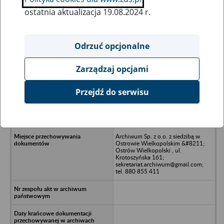
ostatnia aktualizacja 19.08.2024 r.
Wszystkie uwagi można przesyłać poprzez
formularz
Odrzuć opcjonalne
Zarządzaj opcjami
Ukryj wszystkie pozycje bazy
Przejdź do serwisu
FIS IMPEX INTERNATUONAL -
Konrad Kaczmarek z siedzibą w
Żmigrodzie, ul. Przemysłowa 2
Archiwum Sp. z o.o. z siedzibą w
Ostrowie Wielkopolskim &#8211;
Ostrów Wielkopolski , ul.
Krotoszyńska 161;
sekretariat.archiwum@gmail.com;
tel. 880 855 411