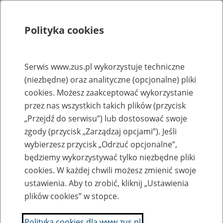
Polityka cookies
Szukaj
Menu
Serwis www.zus.pl wykorzystuje techniczne
(niezbędne) oraz analityczne (opcjonalne) pliki
Rejestry, ewidencje i archiwa
cookies. Możesz zaakceptować wykorzystanie
Baza zlikwidowanych lub
przez nas wszystkich takich plików (przycisk
„Przejdź do serwisu”) lub dostosować swoje
przekształconych zakładów pracy
zgody (przycisk „Zarządzaj opcjami”). Jeśli
wybierzesz przycisk „Odrzuć opcjonalne”,
Nazwa zakładu pracy:
będziemy wykorzystywać tylko niezbędne pliki
cookies. W każdej chwili możesz zmienić swoje
ustawienia. Aby to zrobić, kliknij „Ustawienia
plików cookies” w stopce.
SZUKAJ
Polityka cookies dla www.zus.pl