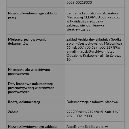
2023-00219030
Centralne Labolatorium Aparatury
Medycznej CELAMED Spółka z o.o.
w likwidacji z siedzibą w
Zabierzowie, oś. Henryka
Sienkiewicza 33
Zakład Archiwalny Składnica Spółka
z o.o. - Częstochowa, ul. Malownicza
66; tel. 607 706 637; 500 119 895;
e-mail: m.suski@archiwum.biz.pl
Oddział w Krakowie - ul. Na Załęczu
10
Dokumentacja osobowo-płacowa
992700/611/212/2015- SAK; UNP:
2023-00219030
AspelNtime Spółka z o.o. w