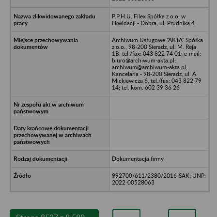
P.P.H.U. Filex Spółka z o.o. w
likwidacji - Dobra, ul. Prudnika 4
Archiwum Usługowe "AKTA" Spółka
z o.o., 98-200 Sieradz, ul. M. Reja
1B, tel./fax: 043 822 74 01; e-mail:
biuro@archiwum-akta.pl;
archiwum@archiwum-akta.pl;
Kancelaria - 98-200 Sieradz, ul. A.
Mickiewicza 6, tel./fax: 043 822 79
14; tel. kom. 602 39 36 26
Dokumentacja firmy
992700/611/2380/2016-SAK; UNP:
2022-00528063