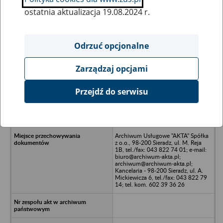
ostatnia aktualizacja 19.08.2024 r.
Wszystkie uwagi można przesyłać poprzez
formularz
Odrzuć opcjonalne
Zarządzaj opcjami
Ukryj wszystkie pozycje bazy
Przejdź do serwisu
ATM INVESTMENTS GROUP Spółka
z o.o. w likwidacji z siredzibą w
Rogoźnie - Rogoźno, ul. Rolna 25
Archiwum Usługowe "AKTA" Spółka
z o.o., 98-200 Sieradz, ul. M. Reja
1B, tel./fax: 043 822 74 01; e-mail:
biuro@archiwum-akta.pl;
archiwum@archiwum-akta.pl;
Kancelaria - 98-200 Sieradz, ul. A.
Mickiewicza 6, tel./fax: 043 822 79
14; tel. kom. 602 39 36 26