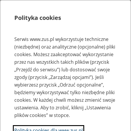
Polityka cookies
Szukaj
Menu
Serwis www.zus.pl wykorzystuje techniczne
(niezbędne) oraz analityczne (opcjonalne) pliki
Rejestry, ewidencje i archiwa
cookies. Możesz zaakceptować wykorzystanie
Baza zlikwidowanych lub
przez nas wszystkich takich plików (przycisk
„Przejdź do serwisu”) lub dostosować swoje
przekształconych zakładów pracy
zgody (przycisk „Zarządzaj opcjami”). Jeśli
wybierzesz przycisk „Odrzuć opcjonalne”,
Nazwa zakładu pracy:
będziemy wykorzystywać tylko niezbędne pliki
cookies. W każdej chwili możesz zmienić swoje
ustawienia. Aby to zrobić, kliknij „Ustawienia
plików cookies” w stopce.
SZUKAJ
Polityka cookies dla www.zus.pl