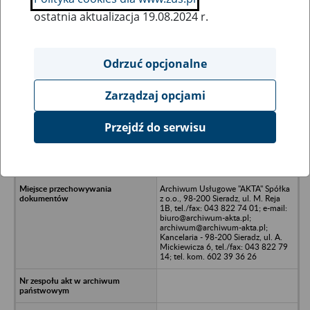
ostatnia aktualizacja 19.08.2024 r.
Wszystkie uwagi można przesyłać poprzez
formularz
Odrzuć opcjonalne
Zarządzaj opcjami
Ukryj wszystkie pozycje bazy
Przejdź do serwisu
Gminna Spóldzielnia Samopomoc
Chłopska w Brzeźniu, ul. Wspólna
30
Archiwum Usługowe "AKTA" Spółka
z o.o., 98-200 Sieradz, ul. M. Reja
1B, tel./fax: 043 822 74 01; e-mail:
biuro@archiwum-akta.pl;
archiwum@archiwum-akta.pl;
Kancelaria - 98-200 Sieradz, ul. A.
Mickiewicza 6, tel./fax: 043 822 79
14; tel. kom. 602 39 36 26