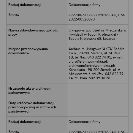
Dokumentacja firmy
992700/611/2380/2016-SAK; UNP:
2022-00528070
Okręgowa Spółdzielnia Mleczarska w
likwidacji w Topoli Królewskiej -
Topola Królewska 68, Łęczyca
Archiwum Usługowe "AKTA" Spółka
z o.o., 98-200 Sieradz, ul. M. Reja
1B, tel./fax: 043 822 74 01; e-mail:
biuro@archiwum-akta.pl;
archiwum@archiwum-akta.pl;
Kancelaria - 98-200 Sieradz, ul. A.
Mickiewicza 6, tel./fax: 043 822 79
14; tel. kom. 602 39 36 26
Dokumentacja firmy
992700/611/2380/2016-SAK; UNP: