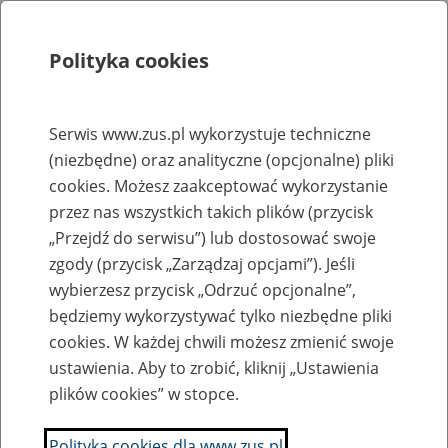
Polityka cookies
Szukaj
Menu
Serwis www.zus.pl wykorzystuje techniczne
(niezbędne) oraz analityczne (opcjonalne) pliki
Rejestry, ewidencje i archiwa
cookies. Możesz zaakceptować wykorzystanie
Baza zlikwidowanych lub
przez nas wszystkich takich plików (przycisk
„Przejdź do serwisu”) lub dostosować swoje
przekształconych zakładów pracy
zgody (przycisk „Zarządzaj opcjami”). Jeśli
wybierzesz przycisk „Odrzuć opcjonalne”,
Nazwa zakładu pracy:
będziemy wykorzystywać tylko niezbędne pliki
cookies. W każdej chwili możesz zmienić swoje
ustawienia. Aby to zrobić, kliknij „Ustawienia
plików cookies” w stopce.
SZUKAJ
Polityka cookies dla www.zus.pl