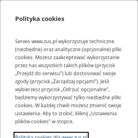
Polityka cookies
Szukaj
Menu
Serwis www.zus.pl wykorzystuje techniczne
(niezbędne) oraz analityczne (opcjonalne) pliki
Rejestry, ewidencje i archiwa
cookies. Możesz zaakceptować wykorzystanie
Baza zlikwidowanych lub
przez nas wszystkich takich plików (przycisk
„Przejdź do serwisu”) lub dostosować swoje
przekształconych zakładów pracy
zgody (przycisk „Zarządzaj opcjami”). Jeśli
wybierzesz przycisk „Odrzuć opcjonalne”,
Nazwa zakładu pracy:
będziemy wykorzystywać tylko niezbędne pliki
cookies. W każdej chwili możesz zmienić swoje
ustawienia. Aby to zrobić, kliknij „Ustawienia
plików cookies” w stopce.
SZUKAJ
Polityka cookies dla www.zus.pl