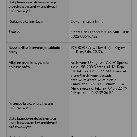
Dokumentacja firmy
992700/611/2380/2016-SAK; UNP:
2022-00546722
POLROS S.A. w likwidacji - Rzgów,
ul. Tuszyńska 72/74
Archiwum Usługowe "AKTA" Spółka
z o.o., 98-200 Sieradz, ul. M. Reja
1B, tel./fax: 043 822 74 01; e-mail:
biuro@archiwum-akta.pl;
archiwum@archiwum-akta.pl;
Kancelaria - 98-200 Sieradz, ul. A.
Mickiewicza 6, tel./fax: 043 822 79
14; tel. kom. 602 39 36 26