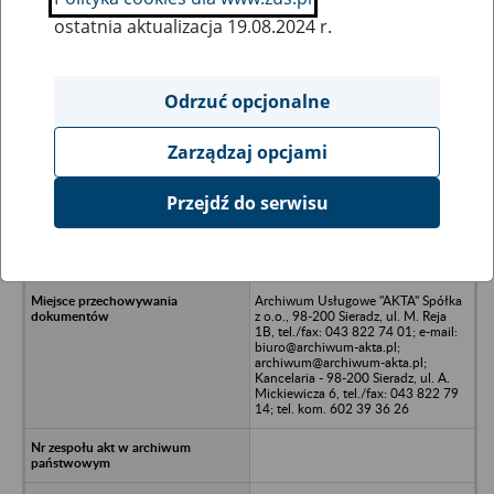
ostatnia aktualizacja 19.08.2024 r.
Wszystkie uwagi można przesyłać poprzez
formularz
Odrzuć opcjonalne
Zarządzaj opcjami
Ukryj wszystkie pozycje bazy
Przejdź do serwisu
IT Tech Services Spółka z o.o. w
likwidacji - Zwonowice, ul.
Zwycięstwa 3
Archiwum Usługowe "AKTA" Spółka
z o.o., 98-200 Sieradz, ul. M. Reja
1B, tel./fax: 043 822 74 01; e-mail:
biuro@archiwum-akta.pl;
archiwum@archiwum-akta.pl;
Kancelaria - 98-200 Sieradz, ul. A.
Mickiewicza 6, tel./fax: 043 822 79
14; tel. kom. 602 39 36 26