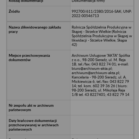
Dokumentacja firmy
992700/611/2380/2016-SAK; UNP:
2022-00546713
Rolnicza Spółdzielnia Produkcyjna w
Skąpej - Strzelce Wielkie (Rolnicza
Spółdzielnia Produkcyjna w Skąpej w
likwidacji - Strzelce Wielkie, Skąpa
42)
Archiwum Usługowe "AKTA" Spółka
z o.o., 98-200 Sieradz, ul. M. Reja
1B, tel./fax: 043 822 74 01; e-mail:
biuro@archiwum-akta.pl;
archiwum@archiwum-akta.pl;
Kancelaria - 98-200 Sieradz, ul. A.
Mickiewicza 6, tel./fax: 043 822 79
14; tel. kom. 602 39 36 26 ( biuro:
98-200 Sieradz, ul. Mikołaja Reja
1/B tel. 43 8227401; 43 822 79 14