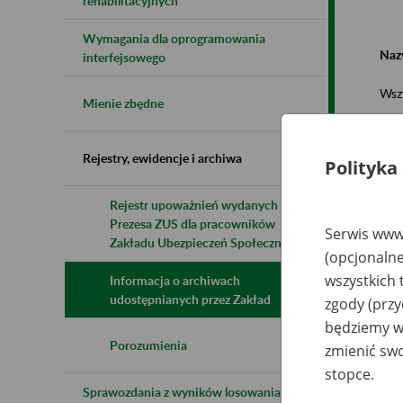
rehabilitacyjnych
Wymagania dla oprogramowania
Naz
interfejsowego
Wsz
Mienie zbędne
Rejestry, ewidencje i archiwa
Polityka
Rejestr upoważnień wydanych przez
Prezesa ZUS dla pracowników
N
Serwis www.
z
Zakładu Ubezpieczeń Społecznych
(opcjonalne
z
wszystkich 
Informacja o archiwach
udostępnianych przez Zakład
zgody (przy
Sp
będziemy wy
Os
Kr
Porozumienia
zmienić swo
Cz
Wo
stopce.
Sprawozdania z wyników losowania do