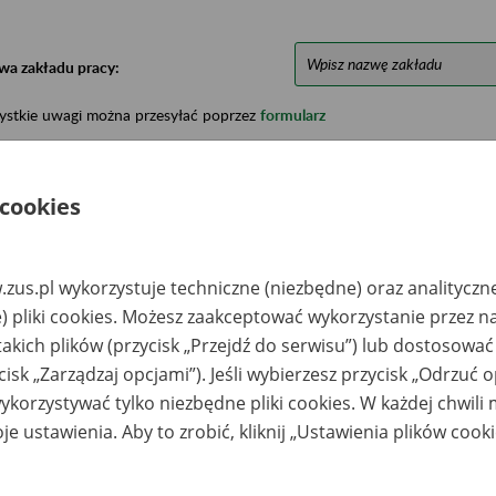
wa zakładu pracy:
ystkie uwagi można przesyłać poprzez
formularz
Ukryj wszystkie pozycje bazy
 cookies
azwa
Miejsce
Nr zespołu akt w
Daty k
zus.pl wykorzystuje techniczne (niezbędne) oraz analityczn
likwidowanego
przechowywania
archiwum
dokume
) pliki cookies. Możesz zaakceptować wykorzystanie przez n
akładu pracy
dokumentów
państwowym
przech
archiw
takich plików (przycisk „Przejdź do serwisu”) lub dostosować
państw
cisk „Zarządzaj opcjami”). Jeśli wybierzesz przycisk „Odrzuć 
ółdzielcza Kasa
Pomorska Agencja
korzystywać tylko niezbędne pliki cookies. W każdej chwili
zczędnościowo-
Finansowa -Toruń Sp.
edytowa Jowisz -
z o.o. – 87-100 Toruń,
je ustawienia. Aby to zrobić, kliknij „Ustawienia plików cook
eladź, ul.
ul. Ceramiczna 6 e;
jkowicka 2
tel. 56 658 83 06; fax.
56 657 29 21;
sekretariat@paf-