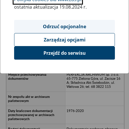
ostatnia aktualizacja 19.08.2024 r.
Wszystkie uwagi można przesyłać poprzez
formularz
Odrzuć opcjonalne
Zarządzaj opcjami
Ukryj wszystkie pozycje bazy
Przejdź do serwisu
Spółdzielnia Rehabilitacyjna w
Gościmiu - Gościm, Drezdanko
PERFEKCJA ARCHIWUM Sp. z o.o.
65-775 Zielona Góra, ul. Zacisze 16
A; Składnica Akt Świebodzin, ul.
Wałowa 26; tel. 68 3822 115
1976-2020
Dokumentacja osobowo-płacowa