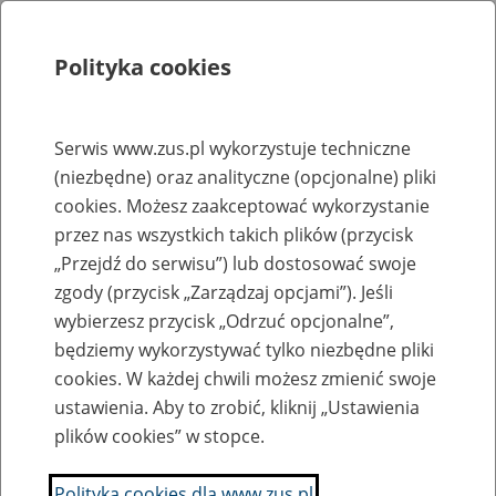
Polityka cookies
Szukaj
Menu
Serwis www.zus.pl wykorzystuje techniczne
(niezbędne) oraz analityczne (opcjonalne) pliki
Rejestry, ewidencje i archiwa
cookies. Możesz zaakceptować wykorzystanie
Baza zlikwidowanych lub
przez nas wszystkich takich plików (przycisk
„Przejdź do serwisu”) lub dostosować swoje
przekształconych zakładów pracy
zgody (przycisk „Zarządzaj opcjami”). Jeśli
wybierzesz przycisk „Odrzuć opcjonalne”,
Nazwa zakładu pracy:
będziemy wykorzystywać tylko niezbędne pliki
cookies. W każdej chwili możesz zmienić swoje
ustawienia. Aby to zrobić, kliknij „Ustawienia
plików cookies” w stopce.
SZUKAJ
Polityka cookies dla www.zus.pl