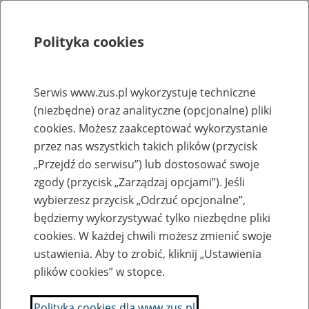
Polityka cookies
Szukaj
Menu
Serwis www.zus.pl wykorzystuje techniczne
(niezbędne) oraz analityczne (opcjonalne) pliki
Rejestry, ewidencje i archiwa
cookies. Możesz zaakceptować wykorzystanie
Baza zlikwidowanych lub
przez nas wszystkich takich plików (przycisk
„Przejdź do serwisu”) lub dostosować swoje
przekształconych zakładów pracy
zgody (przycisk „Zarządzaj opcjami”). Jeśli
wybierzesz przycisk „Odrzuć opcjonalne”,
Nazwa zakładu pracy:
będziemy wykorzystywać tylko niezbędne pliki
cookies. W każdej chwili możesz zmienić swoje
ustawienia. Aby to zrobić, kliknij „Ustawienia
plików cookies” w stopce.
SZUKAJ
Polityka cookies dla www.zus.pl