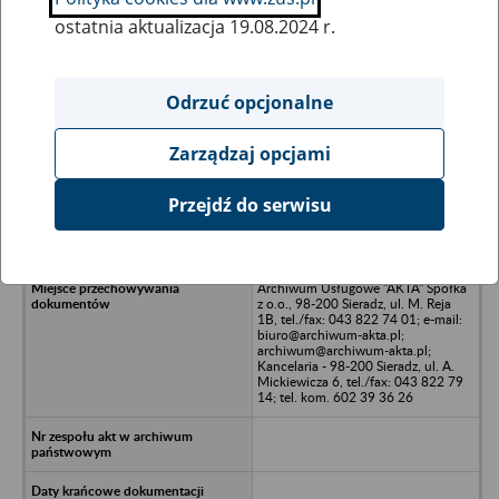
ostatnia aktualizacja 19.08.2024 r.
Wszystkie uwagi można przesyłać poprzez
formularz
Odrzuć opcjonalne
Zarządzaj opcjami
Ukryj wszystkie pozycje bazy
Przejdź do serwisu
PDA Detal Spółka z o.o. w likwidacji
- Pabianice, ul. Sempołowskiej 4
Archiwum Usługowe "AKTA" Spółka
z o.o., 98-200 Sieradz, ul. M. Reja
1B, tel./fax: 043 822 74 01; e-mail:
biuro@archiwum-akta.pl;
archiwum@archiwum-akta.pl;
Kancelaria - 98-200 Sieradz, ul. A.
Mickiewicza 6, tel./fax: 043 822 79
14; tel. kom. 602 39 36 26