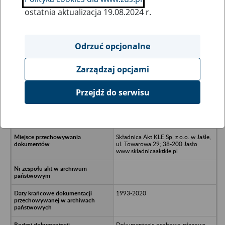
ostatnia aktualizacja 19.08.2024 r.
Wszystkie uwagi można przesyłać poprzez
formularz
Odrzuć opcjonalne
Zarządzaj opcjami
Ukryj wszystkie pozycje bazy
Przejdź do serwisu
Firma Handlowa Bajka Spółka Jawna
Szulc, Piotrowski i spółka - Sanok, ul.
1000-lecia 83
Składnica Akt KLE Sp. z o.o. w Jaśle,
ul. Towarowa 29; 38-200 Jasło
www.skladnicaaktkle.pl
1993-2020
Dokumentacja osobowo-płacowa