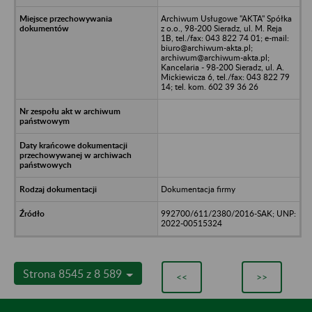
Archiwum Usługowe "AKTA" Spółka
z o.o., 98-200 Sieradz, ul. M. Reja
1B, tel./fax: 043 822 74 01; e-mail:
biuro@archiwum-akta.pl;
archiwum@archiwum-akta.pl;
Kancelaria - 98-200 Sieradz, ul. A.
Mickiewicza 6, tel./fax: 043 822 79
14; tel. kom. 602 39 36 26
Dokumentacja firmy
992700/611/2380/2016-SAK; UNP:
2022-00515324
Strona 8545 z 8 589
<<
>>