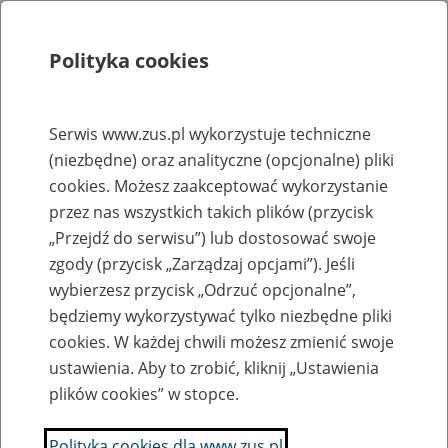
Polityka cookies
Szukaj
Menu
Serwis www.zus.pl wykorzystuje techniczne
(niezbędne) oraz analityczne (opcjonalne) pliki
Rejestry, ewidencje i archiwa
cookies. Możesz zaakceptować wykorzystanie
Baza zlikwidowanych lub
przez nas wszystkich takich plików (przycisk
„Przejdź do serwisu”) lub dostosować swoje
przekształconych zakładów pracy
zgody (przycisk „Zarządzaj opcjami”). Jeśli
wybierzesz przycisk „Odrzuć opcjonalne”,
Nazwa zakładu pracy:
będziemy wykorzystywać tylko niezbędne pliki
cookies. W każdej chwili możesz zmienić swoje
ustawienia. Aby to zrobić, kliknij „Ustawienia
plików cookies” w stopce.
SZUKAJ
Polityka cookies dla www.zus.pl