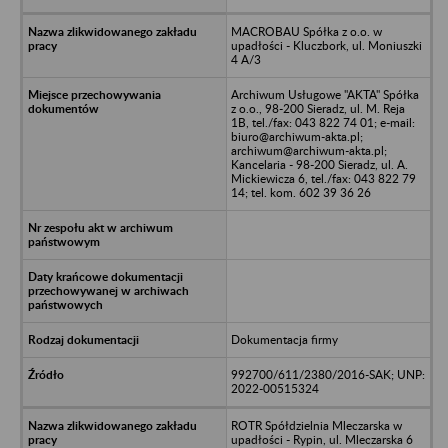
MACROBAU Spółka z o.o. w
upadłości - Kluczbork, ul. Moniuszki
4 A/3
Archiwum Usługowe "AKTA" Spółka
z o.o., 98-200 Sieradz, ul. M. Reja
1B, tel./fax: 043 822 74 01; e-mail:
biuro@archiwum-akta.pl;
archiwum@archiwum-akta.pl;
Kancelaria - 98-200 Sieradz, ul. A.
Mickiewicza 6, tel./fax: 043 822 79
14; tel. kom. 602 39 36 26
Dokumentacja firmy
992700/611/2380/2016-SAK; UNP:
2022-00515324
ROTR Spółdzielnia Mleczarska w
upadłości - Rypin, ul. Mleczarska 6