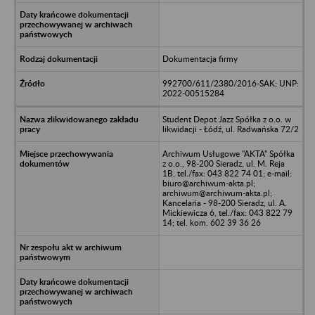
Dokumentacja firmy
992700/611/2380/2016-SAK; UNP:
2022-00515284
Student Depot Jazz Spółka z o.o. w
likwidacji - Łódź, ul. Radwańska 72/2
Archiwum Usługowe "AKTA" Spółka
z o.o., 98-200 Sieradz, ul. M. Reja
1B, tel./fax: 043 822 74 01; e-mail:
biuro@archiwum-akta.pl;
archiwum@archiwum-akta.pl;
Kancelaria - 98-200 Sieradz, ul. A.
Mickiewicza 6, tel./fax: 043 822 79
14; tel. kom. 602 39 36 26