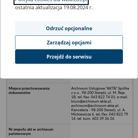
ostatnia aktualizacja 19.08.2024 r.
Wszystkie uwagi można przesyłać poprzez
formularz
Odrzuć opcjonalne
Zarządzaj opcjami
Ukryj wszystkie pozycje bazy
Przejdź do serwisu
REX BUT Spółdzielnia Inwalidów
Przedsiębiorstwo Obuwnicze w
upadłości - Poddębice, ul. Północna
7
Archiwum Usługowe "AKTA" Spółka
z o.o., 98-200 Sieradz, ul. M. Reja
1B, tel./fax: 043 822 74 01; e-mail:
biuro@archiwum-akta.pl;
archiwum@archiwum-akta.pl;
Kancelaria - 98-200 Sieradz, ul. A.
Mickiewicza 6, tel./fax: 043 822 79
14; tel. kom. 602 39 36 26