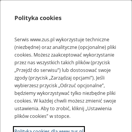
Polityka cookies
Szukaj
Menu
Serwis www.zus.pl wykorzystuje techniczne
(niezbędne) oraz analityczne (opcjonalne) pliki
Rejestry, ewidencje i archiwa
cookies. Możesz zaakceptować wykorzystanie
Baza zlikwidowanych lub
przez nas wszystkich takich plików (przycisk
„Przejdź do serwisu”) lub dostosować swoje
przekształconych zakładów pracy
zgody (przycisk „Zarządzaj opcjami”). Jeśli
wybierzesz przycisk „Odrzuć opcjonalne”,
Nazwa zakładu pracy:
będziemy wykorzystywać tylko niezbędne pliki
cookies. W każdej chwili możesz zmienić swoje
ustawienia. Aby to zrobić, kliknij „Ustawienia
plików cookies” w stopce.
SZUKAJ
Polityka cookies dla www.zus.pl