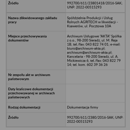
992700/611/23801418/2016-SAK;
UNP: 2022-00515293
Spółdzielnia Produkcji i Usług
Rolnych AGRITECH w likwidacji -
Ksawerów, ul. Pocztowa 10A
Archiwum Usługowe "AKTA" Spółka
z o.o., 98-200 Sieradz, ul. M. Reja
1B, tel./fax: 043 822 74 01; e-mail:
biuro@archiwum-akta.pl;
archiwum@archiwum-akta.pl;
Kancelaria - 98-200 Sieradz, ul. A.
Mickiewicza 6, tel./fax: 043 822 79
14; tel. kom. 602 39 36 26
Dokumentacja firmy
992700/611/2380/2016-SAK; UNP:
2022-00515293