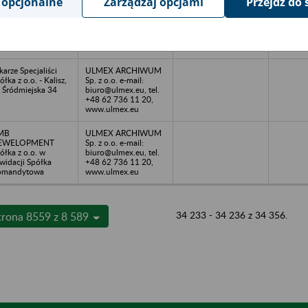
 opcjonalne
Zarządzaj opcjami
Przejdź do 
wiatowa w
Sp. z o.o. e-mail:
trowie
biuro@ulmex.eu, tel.
elkopolskim -
+48 62 736 11 20,
trów Wielkopolski,
www.ulmex.eu
. Waryńskiego 29
karze Specjaliści
ULMEX ARCHIWUM
ółka z o.o. - Kalisz,
Sp. z o.o. e-mail:
. Śródmiejska 34
biuro@ulmex.eu, tel.
+48 62 736 11 20,
www.ulmex.eu
MB
ULMEX ARCHIWUM
EWELOPMENT
Sp. z o.o. e-mail:
ółka z o.o. w
biuro@ulmex.eu, tel.
kwidacji Spółka
+48 62 736 11 20,
omandytowa
www.ulmex.eu
34 233 - 34 236 z 34 356.
trona 8559 z 8 589