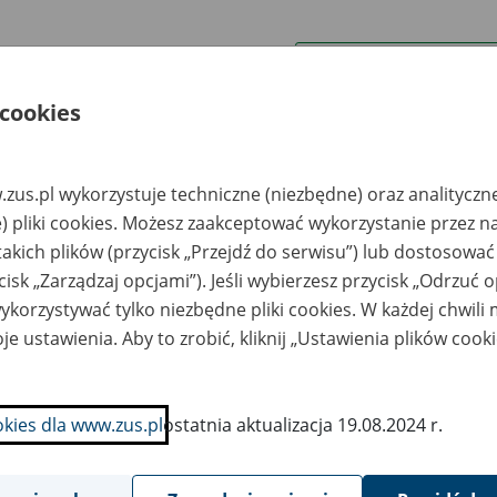
wa zakładu pracy:
 cookies
ystkie uwagi można przesyłać poprzez
formularz
zus.pl wykorzystuje techniczne (niezbędne) oraz analityczn
Ukryj wszystkie pozycje bazy
) pliki cookies. Możesz zaakceptować wykorzystanie przez n
takich plików (przycisk „Przejdź do serwisu”) lub dostosować
cisk „Zarządzaj opcjami”). Jeśli wybierzesz przycisk „Odrzuć 
azwa
Miejsce
Nr zespołu akt w
Daty k
likwidowanego
przechowywania
archiwum
dokume
korzystywać tylko niezbędne pliki cookies. W każdej chwili
akładu pracy
dokumentów
państwowym
przech
archiw
je ustawienia. Aby to zrobić, kliknij „Ustawienia plików cook
państw
ELOTEC
ULMEX ARCHIWUM
ółdzielnia z o.o. w
Sp. z o.o. e-mail:
okies dla www.zus.pl
ostatnia aktualizacja 19.08.2024 r.
kwidacji Brzezie
biuro@ulmex.eu, tel.
rkonoskie 2, 58-
+48 62 736 11 20,
0 Karpacz
www.ulmex.eu
ółdzielnia
ULMEX ARCHIWUM