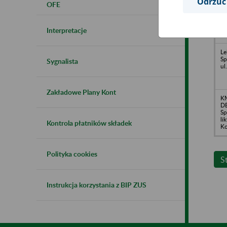
Odrzuć
OFE
Oś
Os
Wi
Os
Interpretacje
ul
Le
Sp
Sygnalista
ul
Zakładowe Plany Kont
K
D
Sp
li
Kontrola płatników składek
K
Polityka cookies
S
Instrukcja korzystania z BIP ZUS