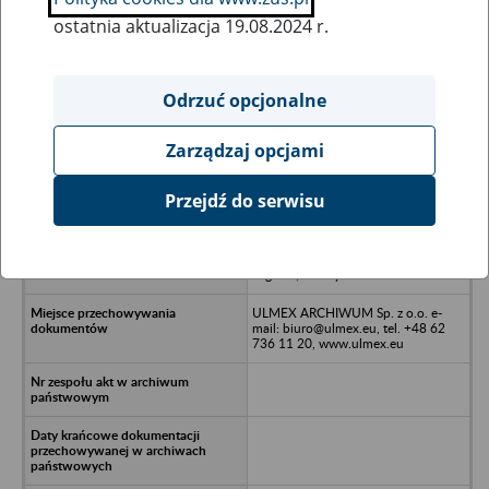
ostatnia aktualizacja 19.08.2024 r.
Wszystkie uwagi można przesyłać poprzez
formularz
Odrzuć opcjonalne
Zarządzaj opcjami
Ukryj wszystkie pozycje bazy
Przejdź do serwisu
Spółdzielnia Pracy Lekarzy
Specjalistów i Stomatologów VITA z
siedzibą w Legnicy w likwidacji -
Legnica, ul. Reymonta 7
ULMEX ARCHIWUM Sp. z o.o. e-
mail: biuro@ulmex.eu, tel. +48 62
736 11 20, www.ulmex.eu