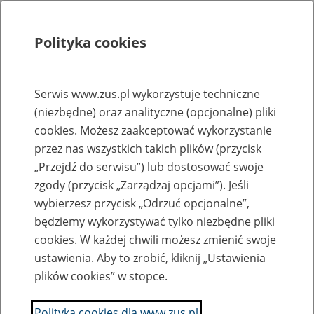
Polityka cookies
Szukaj
Menu
Serwis www.zus.pl wykorzystuje techniczne
(niezbędne) oraz analityczne (opcjonalne) pliki
Rejestry, ewidencje i archiwa
cookies. Możesz zaakceptować wykorzystanie
Baza zlikwidowanych lub
przez nas wszystkich takich plików (przycisk
„Przejdź do serwisu”) lub dostosować swoje
przekształconych zakładów pracy
zgody (przycisk „Zarządzaj opcjami”). Jeśli
wybierzesz przycisk „Odrzuć opcjonalne”,
Nazwa zakładu pracy:
będziemy wykorzystywać tylko niezbędne pliki
cookies. W każdej chwili możesz zmienić swoje
ustawienia. Aby to zrobić, kliknij „Ustawienia
plików cookies” w stopce.
SZUKAJ
Polityka cookies dla www.zus.pl