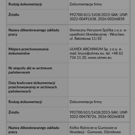
Dokumentacja firmy
992700/611/1418/2015-SAK; UNP:
2022-00491638, 2026-00266858
Słoneczny Horyzont Spółka z o.o. w
upadłości likwidacyjnej - Wrocław,
ul. Rakietowa 11/10
ULMEX ARCHIWUM Sp. z o.o. e-
mail: biuro@ulmex.eu, tel. +48 62
736 11 20, www.ulmex.eu
Dokumentacja firmy
992700/611/1418/2015-SAK; UNP:
2022-00478726, 2026-00266858
Kółko Rolnicze w Gumowie w
likwidacji - Gumowo, Ościsłowo