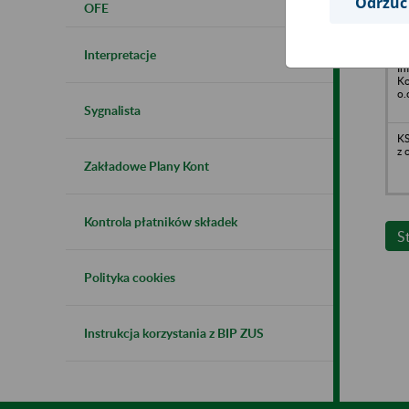
Odrzuć
OFE
Sp
Interpretacje
In
Ko
o.
Sygnalista
K
z 
Zakładowe Plany Kont
Kontrola płatników składek
S
Polityka cookies
Instrukcja korzystania z BIP ZUS