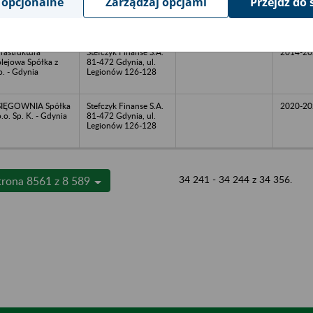
 opcjonalne
Zarządzaj opcjami
Przejdź do 
ółdzielczej - Gdynia
81-472 Gdynia, ul.
Legionów 126-128
frastruktura
Stefczyk Finanse S.A.
2014-20
lejowa Spółka z
81-472 Gdynia, ul.
o. - Gdynia
Legionów 126-128
SIĘGOWNIA Spółka
Stefczyk Finanse S.A.
2020-20
o.o. Sp. K. - Gdynia
81-472 Gdynia, ul.
Legionów 126-128
34 241 - 34 244 z 34 356.
trona 8561 z 8 589