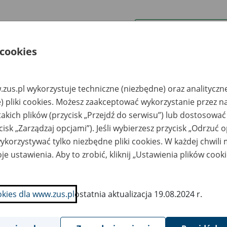
wa zakładu pracy:
 cookies
ystkie uwagi można przesyłać poprzez
formularz
zus.pl wykorzystuje techniczne (niezbędne) oraz analityczn
Ukryj wszystkie pozycje bazy
) pliki cookies. Możesz zaakceptować wykorzystanie przez n
takich plików (przycisk „Przejdź do serwisu”) lub dostosować
cisk „Zarządzaj opcjami”). Jeśli wybierzesz przycisk „Odrzuć 
azwa
Miejsce
Nr zespołu akt w
Daty k
likwidowanego
przechowywania
archiwum
dokume
korzystywać tylko niezbędne pliki cookies. W każdej chwili
akładu pracy
dokumentów
państwowym
przech
archiw
je ustawienia. Aby to zrobić, kliknij „Ustawienia plików cook
państw
ółdzielczy Ośrodek
ULMEX ARCHIWUM
świadczalno-
Sp. z o.o. e-mail:
okies dla www.zus.pl
ostatnia aktualizacja 19.08.2024 r.
nstrukcyjny w
biuro@ulmex.eu, tel.
kwidacji - Pabianice,
+48 62 736 11 20,
. Warszawska
www.ulmex.eu
ndacja Edukacji
Stefczyk Finanse S.A.
2013-20