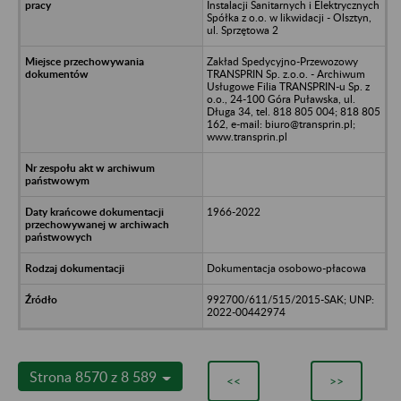
Instalacji Sanitarnych i Elektrycznych
Spółka z o.o. w likwidacji - Olsztyn,
ul. Sprzętowa 2
Zakład Spedycyjno-Przewozowy
TRANSPRIN Sp. z.o.o. - Archiwum
Usługowe Filia TRANSPRIN-u Sp. z
o.o., 24-100 Góra Puławska, ul.
Długa 34, tel. 818 805 004; 818 805
162, e-mail: biuro@transprin.pl;
www.transprin.pl
1966-2022
Dokumentacja osobowo-płacowa
992700/611/515/2015-SAK; UNP:
2022-00442974
Strona 8570 z 8 589
<<
>>