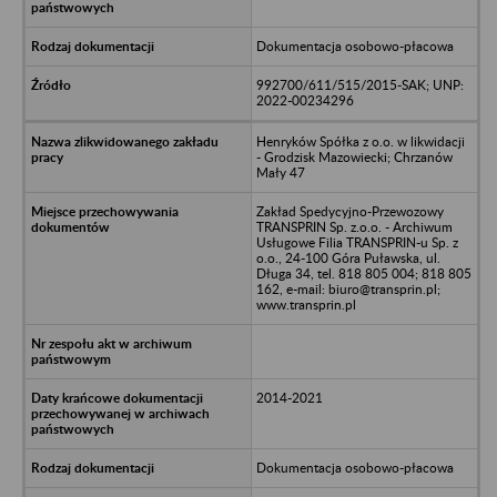
Dokumentacja osobowo-płacowa
992700/611/515/2015-SAK; UNP:
2022-00234296
Henryków Spółka z o.o. w likwidacji
- Grodzisk Mazowiecki; Chrzanów
Mały 47
Zakład Spedycyjno-Przewozowy
TRANSPRIN Sp. z.o.o. - Archiwum
Usługowe Filia TRANSPRIN-u Sp. z
o.o., 24-100 Góra Puławska, ul.
Długa 34, tel. 818 805 004; 818 805
162, e-mail: biuro@transprin.pl;
www.transprin.pl
2014-2021
Dokumentacja osobowo-płacowa