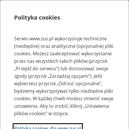
Polityka cookies
Szukaj
Menu
Serwis www.zus.pl wykorzystuje techniczne
(niezbędne) oraz analityczne (opcjonalne) pliki
Rejestry, ewidencje i archiwa
cookies. Możesz zaakceptować wykorzystanie
Baza zlikwidowanych lub
przez nas wszystkich takich plików (przycisk
„Przejdź do serwisu”) lub dostosować swoje
przekształconych zakładów pracy
zgody (przycisk „Zarządzaj opcjami”). Jeśli
wybierzesz przycisk „Odrzuć opcjonalne”,
Nazwa zakładu pracy:
będziemy wykorzystywać tylko niezbędne pliki
cookies. W każdej chwili możesz zmienić swoje
ustawienia. Aby to zrobić, kliknij „Ustawienia
plików cookies” w stopce.
SZUKAJ
Polityka cookies dla www.zus.pl