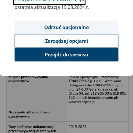
ostatnia aktualizacja 19.08.2024 r.
Wszystkie uwagi można przesyłać poprzez
formularz
Odrzuć opcjonalne
Zarządzaj opcjami
Ukryj wszystkie pozycje bazy
Przejdź do serwisu
FIR POLAND Spółka z o.o. w
likwidacji - Pionki, ul. Radomska 39
Zakład Spedycyjno-Przewozowy
TRANSPRIN Sp. z.o.o. - Archiwum
Usługowe Filia TRANSPRIN-u Sp. z
o.o., 24-100 Góra Puławska, ul.
Długa 34, tel. 818 805 004; 818 805
162, e-mail: biuro@transprin.pl;
www.transprin.pl
2015-2021