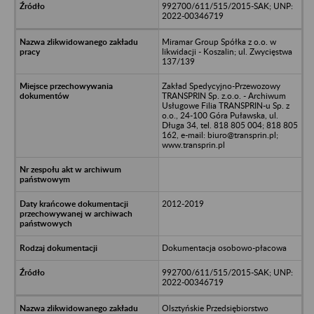
992700/611/515/2015-SAK; UNP:
2022-00346719
Miramar Group Spółka z o.o. w
likwidacji - Koszalin; ul. Zwycięstwa
137/139
Zakład Spedycyjno-Przewozowy
TRANSPRIN Sp. z.o.o. - Archiwum
Usługowe Filia TRANSPRIN-u Sp. z
o.o., 24-100 Góra Puławska, ul.
Długa 34, tel. 818 805 004; 818 805
162, e-mail: biuro@transprin.pl;
www.transprin.pl
2012-2019
Dokumentacja osobowo-płacowa
992700/611/515/2015-SAK; UNP:
2022-00346719
Olsztyńskie Przedsiębiorstwo