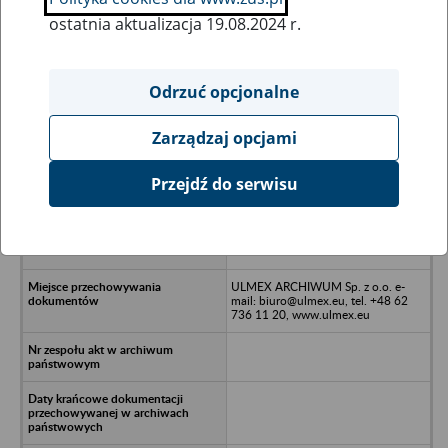
ostatnia aktualizacja 19.08.2024 r.
Wszystkie uwagi można przesyłać poprzez
formularz
Odrzuć opcjonalne
Zarządzaj opcjami
Ukryj wszystkie pozycje bazy
Przejdź do serwisu
Spółdzielczy Zakład Usługowo-
Handlowy Kółek Rolniczych w
likwidacji Orpiszew - Kobierno, ul
Koźmińska 32
ULMEX ARCHIWUM Sp. z o.o. e-
mail: biuro@ulmex.eu, tel. +48 62
736 11 20, www.ulmex.eu