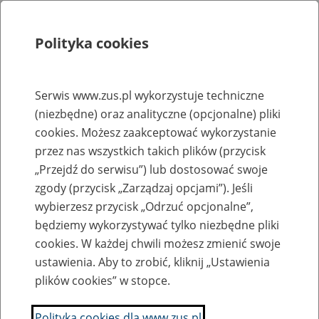
Polityka cookies
Szukaj
Menu
Serwis www.zus.pl wykorzystuje techniczne
(niezbędne) oraz analityczne (opcjonalne) pliki
Rejestry, ewidencje i archiwa
cookies. Możesz zaakceptować wykorzystanie
Baza zlikwidowanych lub
przez nas wszystkich takich plików (przycisk
„Przejdź do serwisu”) lub dostosować swoje
przekształconych zakładów pracy
zgody (przycisk „Zarządzaj opcjami”). Jeśli
wybierzesz przycisk „Odrzuć opcjonalne”,
Nazwa zakładu pracy:
będziemy wykorzystywać tylko niezbędne pliki
cookies. W każdej chwili możesz zmienić swoje
ustawienia. Aby to zrobić, kliknij „Ustawienia
plików cookies” w stopce.
SZUKAJ
Polityka cookies dla www.zus.pl