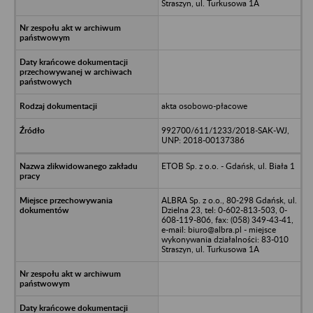
Straszyn, ul. Turkusowa 1A
akta osobowo-płacowe
992700/611/1233/2018-SAK-WJ,
UNP: 2018-00137386
ETOB Sp. z o.o. - Gdańsk, ul. Biała 1
ALBRA Sp. z o.o., 80-298 Gdańsk, ul.
Dzielna 23, tel: 0-602-813-503, 0-
608-119-806, fax: (058) 349-43-41,
e-mail: biuro@albra.pl - miejsce
wykonywania działalności: 83-010
Straszyn, ul. Turkusowa 1A