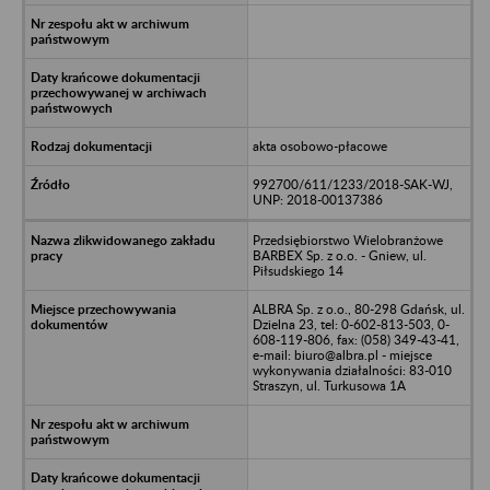
akta osobowo-płacowe
992700/611/1233/2018-SAK-WJ,
UNP: 2018-00137386
Przedsiębiorstwo Wielobranżowe
BARBEX Sp. z o.o. - Gniew, ul.
Piłsudskiego 14
ALBRA Sp. z o.o., 80-298 Gdańsk, ul.
Dzielna 23, tel: 0-602-813-503, 0-
608-119-806, fax: (058) 349-43-41,
e-mail: biuro@albra.pl - miejsce
wykonywania działalności: 83-010
Straszyn, ul. Turkusowa 1A