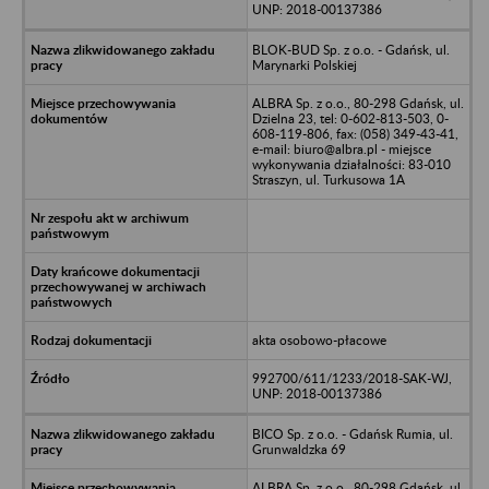
UNP: 2018-00137386
BLOK-BUD Sp. z o.o. - Gdańsk, ul.
Marynarki Polskiej
ALBRA Sp. z o.o., 80-298 Gdańsk, ul.
Dzielna 23, tel: 0-602-813-503, 0-
608-119-806, fax: (058) 349-43-41,
e-mail: biuro@albra.pl - miejsce
wykonywania działalności: 83-010
Straszyn, ul. Turkusowa 1A
akta osobowo-płacowe
992700/611/1233/2018-SAK-WJ,
UNP: 2018-00137386
BICO Sp. z o.o. - Gdańsk Rumia, ul.
Grunwaldzka 69
ALBRA Sp. z o.o., 80-298 Gdańsk, ul.