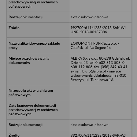
akta osobowo-płacowe
992700/611/1233/2018-SAK-WJ,
UNP: 2018-00137386
EOROMONT PUPR Sp.z o.o. -
Gdańsk, ul. Na Stępce 1a
ALBRA Sp. z o.o., 80-298 Gdańsk, ul.
Dzielna 23, tel: 0-602-813-503, 0-
608-119-806, fax: (058) 349-43-41,
e-mail: biuro@albra.pl - miejsce
wykonywania działalności: 83-010
Straszyn, ul. Turkusowa 1A
akta osobowo-płacowe
992700/611/1233/2018-SAK-WJ,