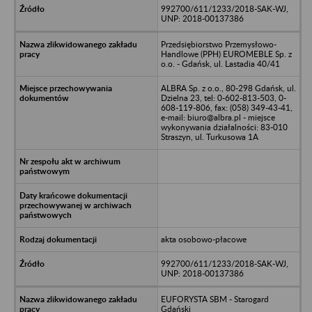
992700/611/1233/2018-SAK-WJ,
UNP: 2018-00137386
Przedsiębiorstwo Przemysłowo-
Handlowe (PPH) EUROMEBLE Sp. z
o.o. - Gdańsk, ul. Lastadia 40/41
ALBRA Sp. z o.o., 80-298 Gdańsk, ul.
Dzielna 23, tel: 0-602-813-503, 0-
608-119-806, fax: (058) 349-43-41,
e-mail: biuro@albra.pl - miejsce
wykonywania działalności: 83-010
Straszyn, ul. Turkusowa 1A
akta osobowo-płacowe
992700/611/1233/2018-SAK-WJ,
UNP: 2018-00137386
EUFORYSTA SBM - Starogard
Gdański