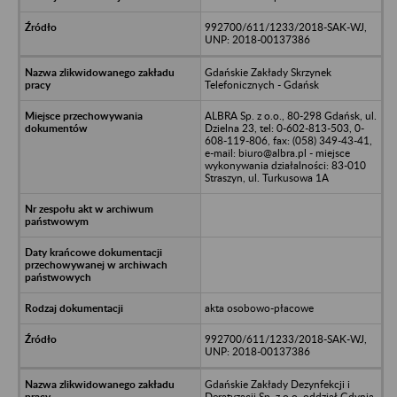
992700/611/1233/2018-SAK-WJ,
UNP: 2018-00137386
Gdańskie Zakłady Skrzynek
Telefonicznych - Gdańsk
ALBRA Sp. z o.o., 80-298 Gdańsk, ul.
Dzielna 23, tel: 0-602-813-503, 0-
608-119-806, fax: (058) 349-43-41,
e-mail: biuro@albra.pl - miejsce
wykonywania działalności: 83-010
Straszyn, ul. Turkusowa 1A
akta osobowo-płacowe
992700/611/1233/2018-SAK-WJ,
UNP: 2018-00137386
Gdańskie Zakłady Dezynfekcji i
Deratyzacji Sp. z o.o. oddział Gdynia