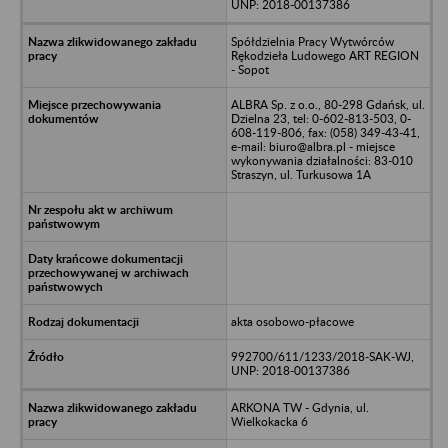
UNP: 2018-00137386
Spółdzielnia Pracy Wytwórców
Rękodzieła Ludowego ART REGION
- Sopot
ALBRA Sp. z o.o., 80-298 Gdańsk, ul.
Dzielna 23, tel: 0-602-813-503, 0-
608-119-806, fax: (058) 349-43-41,
e-mail: biuro@albra.pl - miejsce
wykonywania działalności: 83-010
Straszyn, ul. Turkusowa 1A
akta osobowo-płacowe
992700/611/1233/2018-SAK-WJ,
UNP: 2018-00137386
ARKONA TW - Gdynia, ul.
Wielkokacka 6