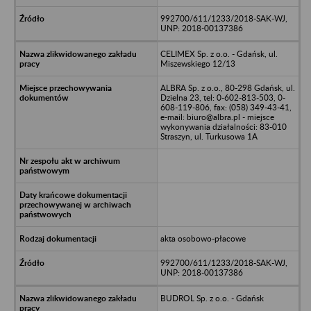
992700/611/1233/2018-SAK-WJ,
UNP: 2018-00137386
CELIMEX Sp. z o.o. - Gdańsk, ul.
Miszewskiego 12/13
ALBRA Sp. z o.o., 80-298 Gdańsk, ul.
Dzielna 23, tel: 0-602-813-503, 0-
608-119-806, fax: (058) 349-43-41,
e-mail: biuro@albra.pl - miejsce
wykonywania działalności: 83-010
Straszyn, ul. Turkusowa 1A
akta osobowo-płacowe
992700/611/1233/2018-SAK-WJ,
UNP: 2018-00137386
BUDROL Sp. z o.o. - Gdańsk