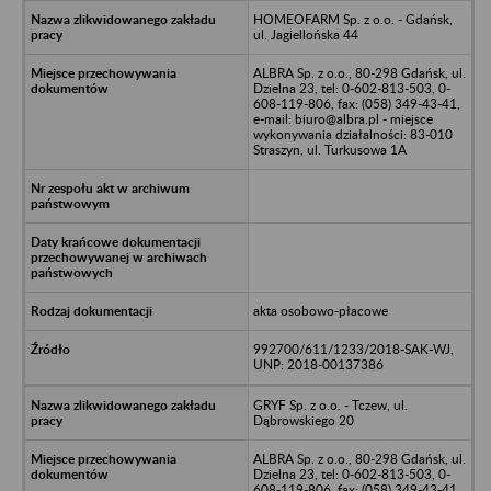
HOMEOFARM Sp. z o.o. - Gdańsk,
ul. Jagiellońska 44
ALBRA Sp. z o.o., 80-298 Gdańsk, ul.
Dzielna 23, tel: 0-602-813-503, 0-
608-119-806, fax: (058) 349-43-41,
e-mail: biuro@albra.pl - miejsce
wykonywania działalności: 83-010
Straszyn, ul. Turkusowa 1A
akta osobowo-płacowe
992700/611/1233/2018-SAK-WJ,
UNP: 2018-00137386
GRYF Sp. z o.o. - Tczew, ul.
Dąbrowskiego 20
ALBRA Sp. z o.o., 80-298 Gdańsk, ul.
Dzielna 23, tel: 0-602-813-503, 0-
608-119-806, fax: (058) 349-43-41,