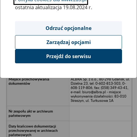
ostatnia aktualizacja 19.08.2024 r.
Wszystkie uwagi można przesyłać poprzez
formularz
Odrzuć opcjonalne
Zarządzaj opcjami
Ukryj wszystkie pozycje bazy
Przejdź do serwisu
KOMBOTECH Sp. z o.o. - Pruszcz
Gdański
ALBRA Sp. z o.o., 80-298 Gdańsk, ul.
Dzielna 23, tel: 0-602-813-503, 0-
608-119-806, fax: (058) 349-43-41,
e-mail: biuro@albra.pl - miejsce
wykonywania działalności: 83-010
Straszyn, ul. Turkusowa 1A