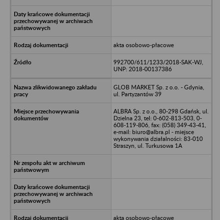
akta osobowo-płacowe
992700/611/1233/2018-SAK-WJ,
UNP: 2018-00137386
GLOB MARKET Sp. z o.o. - Gdynia,
ul. Partyzantów 39
ALBRA Sp. z o.o., 80-298 Gdańsk, ul.
Dzielna 23, tel: 0-602-813-503, 0-
608-119-806, fax: (058) 349-43-41,
e-mail: biuro@albra.pl - miejsce
wykonywania działalności: 83-010
Straszyn, ul. Turkusowa 1A
akta osobowo-płacowe