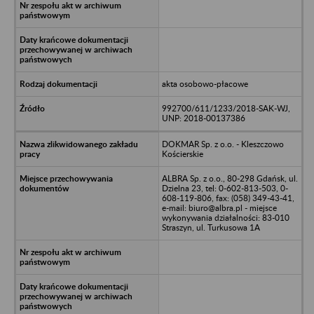
akta osobowo-płacowe
992700/611/1233/2018-SAK-WJ,
UNP: 2018-00137386
DOKMAR Sp. z o.o. - Kleszczowo
Kościerskie
ALBRA Sp. z o.o., 80-298 Gdańsk, ul.
Dzielna 23, tel: 0-602-813-503, 0-
608-119-806, fax: (058) 349-43-41,
e-mail: biuro@albra.pl - miejsce
wykonywania działalności: 83-010
Straszyn, ul. Turkusowa 1A