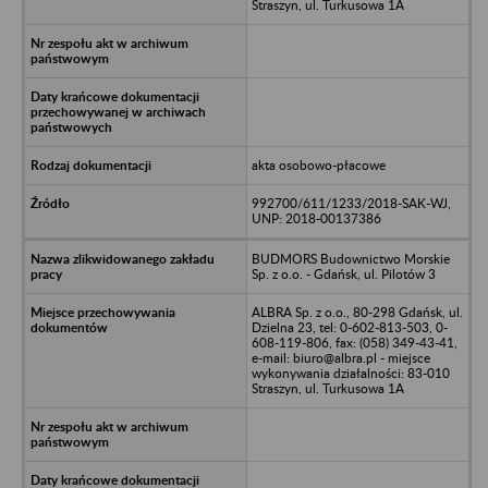
Straszyn, ul. Turkusowa 1A
akta osobowo-płacowe
992700/611/1233/2018-SAK-WJ,
UNP: 2018-00137386
BUDMORS Budownictwo Morskie
Sp. z o.o. - Gdańsk, ul. Pilotów 3
ALBRA Sp. z o.o., 80-298 Gdańsk, ul.
Dzielna 23, tel: 0-602-813-503, 0-
608-119-806, fax: (058) 349-43-41,
e-mail: biuro@albra.pl - miejsce
wykonywania działalności: 83-010
Straszyn, ul. Turkusowa 1A