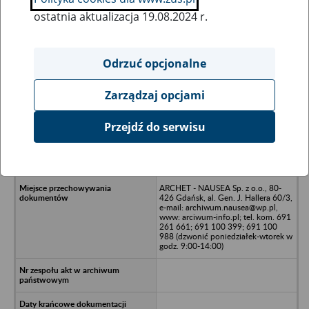
ostatnia aktualizacja 19.08.2024 r.
Wszystkie uwagi można przesyłać poprzez
formularz
Odrzuć opcjonalne
Zarządzaj opcjami
Ukryj wszystkie pozycje bazy
Przejdź do serwisu
Przedsiębiorstwo Usług
Turystycznych Gospodarki
Komunalnej OPWiK - Gdańsk
ARCHET - NAUSEA Sp. z o.o., 80-
426 Gdańsk, al. Gen. J. Hallera 60/3,
e-mail: archiwum.nausea@wp.pl,
www: arciwum-info.pl; tel. kom. 691
261 661; 691 100 399; 691 100
988 (dzwonić poniedziałek-wtorek w
godz. 9:00-14:00)