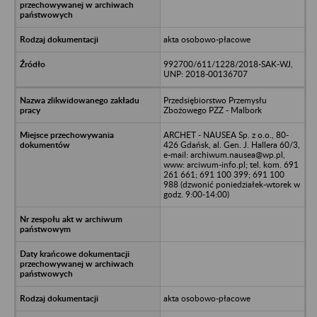
akta osobowo-płacowe
992700/611/1228/2018-SAK-WJ,
UNP: 2018-00136707
Przedsiębiorstwo Przemysłu
Zbożowego PZZ - Malbork
ARCHET - NAUSEA Sp. z o.o., 80-
426 Gdańsk, al. Gen. J. Hallera 60/3,
e-mail: archiwum.nausea@wp.pl,
www: arciwum-info.pl; tel. kom. 691
261 661; 691 100 399; 691 100
988 (dzwonić poniedziałek-wtorek w
godz. 9:00-14:00)
akta osobowo-płacowe