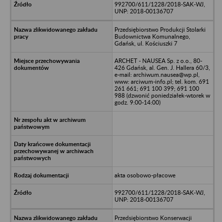
992700/611/1228/2018-SAK-WJ,
UNP: 2018-00136707
Przedsiębiorstwo Produkcji Stolarki
Budownictwa Komunalnego,
Gdańsk, ul. Kościuszki 7
ARCHET - NAUSEA Sp. z o.o., 80-
426 Gdańsk, al. Gen. J. Hallera 60/3,
e-mail: archiwum.nausea@wp.pl,
www: arciwum-info.pl; tel. kom. 691
261 661; 691 100 399; 691 100
988 (dzwonić poniedziałek-wtorek w
godz. 9:00-14:00)
akta osobowo-płacowe
992700/611/1228/2018-SAK-WJ,
UNP: 2018-00136707
Przedsiębiorstwo Konserwacji