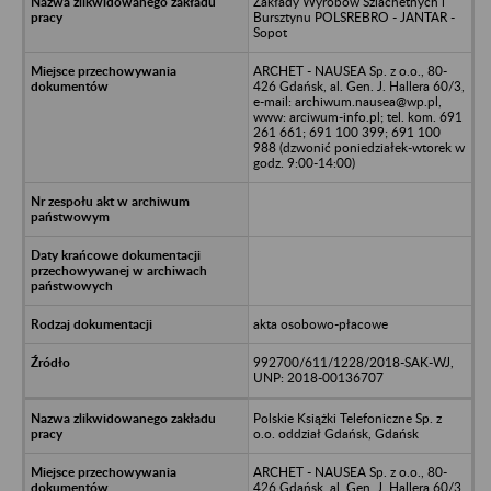
Zakłady Wyrobów Szlachetnych i
Bursztynu POLSREBRO - JANTAR -
Sopot
ARCHET - NAUSEA Sp. z o.o., 80-
426 Gdańsk, al. Gen. J. Hallera 60/3,
e-mail: archiwum.nausea@wp.pl,
www: arciwum-info.pl; tel. kom. 691
261 661; 691 100 399; 691 100
988 (dzwonić poniedziałek-wtorek w
godz. 9:00-14:00)
akta osobowo-płacowe
992700/611/1228/2018-SAK-WJ,
UNP: 2018-00136707
Polskie Książki Telefoniczne Sp. z
o.o. oddział Gdańsk, Gdańsk
ARCHET - NAUSEA Sp. z o.o., 80-
426 Gdańsk, al. Gen. J. Hallera 60/3,