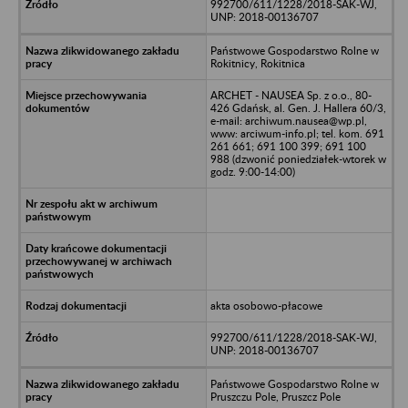
992700/611/1228/2018-SAK-WJ,
UNP: 2018-00136707
Państwowe Gospodarstwo Rolne w
Rokitnicy, Rokitnica
ARCHET - NAUSEA Sp. z o.o., 80-
426 Gdańsk, al. Gen. J. Hallera 60/3,
e-mail: archiwum.nausea@wp.pl,
www: arciwum-info.pl; tel. kom. 691
261 661; 691 100 399; 691 100
988 (dzwonić poniedziałek-wtorek w
godz. 9:00-14:00)
akta osobowo-płacowe
992700/611/1228/2018-SAK-WJ,
UNP: 2018-00136707
Państwowe Gospodarstwo Rolne w
Pruszczu Pole, Pruszcz Pole