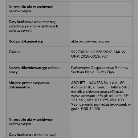
akta osobowo-płacowe
992700/611/1228/2018-SAK-WJ,
UNP: 2018-00136707
Państwowe Gospodarstwo Rolne w
Suchym Dębie, Suchy Dąb
ARCHET - NAUSEA Sp. z o.o., 80-
426 Gdańsk, al. Gen. J. Hallera 60/3,
e-mail: archiwum.nausea@wp.pl,
www: arciwum-info.pl; tel. kom. 691
261 661; 691 100 399; 691 100
988 (dzwonić poniedziałek-wtorek w
godz. 9:00-14:00)