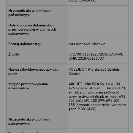
godz. 9:00-14:00)
akta osobowo-płacowe
992700/611/1228/2018-SAK-WJ,
UNP: 2018-00136707
POSEJDON Morska Spółdzielnia,
Gdańsk
ARCHET - NAUSEA Sp. z o.o., 80-
426 Gdańsk, al. Gen. J. Hallera 60/3,
e-mail: archiwum.nausea@wp.pl,
www: arciwum-info.pl; tel. kom. 691
261 661; 691 100 399; 691 100
988 (dzwonić poniedziałek-wtorek w
godz. 9:00-14:00)