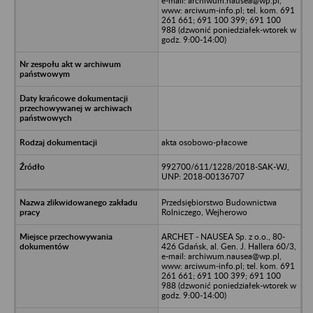
e-mail: archiwum.nausea@wp.pl,
www: arciwum-info.pl; tel. kom. 691
261 661; 691 100 399; 691 100
988 (dzwonić poniedziałek-wtorek w
godz. 9:00-14:00)
akta osobowo-płacowe
992700/611/1228/2018-SAK-WJ,
UNP: 2018-00136707
Przedsiębiorstwo Budownictwa
Rolniczego, Wejherowo
ARCHET - NAUSEA Sp. z o.o., 80-
426 Gdańsk, al. Gen. J. Hallera 60/3,
e-mail: archiwum.nausea@wp.pl,
www: arciwum-info.pl; tel. kom. 691
261 661; 691 100 399; 691 100
988 (dzwonić poniedziałek-wtorek w
godz. 9:00-14:00)