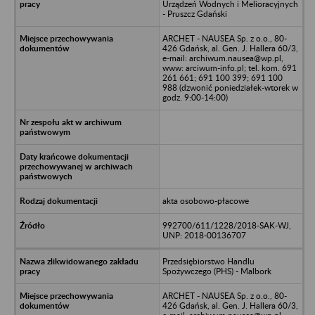
Urządzeń Wodnych i Melioracyjnych
- Pruszcz Gdański
ARCHET - NAUSEA Sp. z o.o., 80-
426 Gdańsk, al. Gen. J. Hallera 60/3,
e-mail: archiwum.nausea@wp.pl,
www: arciwum-info.pl; tel. kom. 691
261 661; 691 100 399; 691 100
988 (dzwonić poniedziałek-wtorek w
godz. 9:00-14:00)
akta osobowo-płacowe
992700/611/1228/2018-SAK-WJ,
UNP: 2018-00136707
Przedsiębiorstwo Handlu
Spożywczego (PHS) - Malbork
ARCHET - NAUSEA Sp. z o.o., 80-
426 Gdańsk, al. Gen. J. Hallera 60/3,