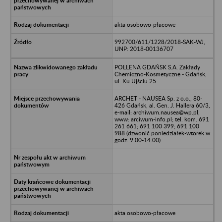
akta osobowo-płacowe
992700/611/1228/2018-SAK-WJ,
UNP: 2018-00136707
POLLENA GDAŃSK S.A. Zakłady
Chemiczno-Kosmetyczne - Gdańsk,
ul. Ku Ujściu 25
ARCHET - NAUSEA Sp. z o.o., 80-
426 Gdańsk, al. Gen. J. Hallera 60/3,
e-mail: archiwum.nausea@wp.pl,
www: arciwum-info.pl; tel. kom. 691
261 661; 691 100 399; 691 100
988 (dzwonić poniedziałek-wtorek w
godz. 9:00-14:00)
akta osobowo-płacowe