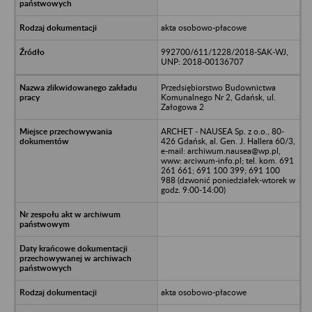
akta osobowo-płacowe
992700/611/1228/2018-SAK-WJ,
UNP: 2018-00136707
Przedsiębiorstwo Budownictwa
Komunalnego Nr 2, Gdańsk, ul.
Załogowa 2
ARCHET - NAUSEA Sp. z o.o., 80-
426 Gdańsk, al. Gen. J. Hallera 60/3,
e-mail: archiwum.nausea@wp.pl,
www: arciwum-info.pl; tel. kom. 691
261 661; 691 100 399; 691 100
988 (dzwonić poniedziałek-wtorek w
godz. 9:00-14:00)
akta osobowo-płacowe