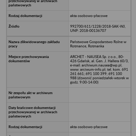
akta osobowo-płacowe
992700/611/1228/2018-SAK-WJ,
UNP: 2018-00136707
Państwowe Gospodarstwo Rolne w
Rotmance, Rotmanka
ARCHET - NAUSEA Sp. z o.o., 80-
426 Gdańsk, al. Gen. J. Hallera 60/3,
e-mail: archiwum.nausea@wp.pl,
www: arciwum-info.pl; tel. kom. 691
261 661; 691 100 399; 691 100
988 (dzwonić poniedziałek-wtorek w
godz. 9:00-14:00)
akta osobowo-płacowe