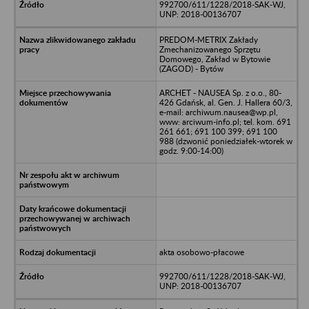
992700/611/1228/2018-SAK-WJ,
UNP: 2018-00136707
PREDOM-METRIX Zakłady
Zmechanizowanego Sprzętu
Domowego, Zakład w Bytowie
(ZAGOD) - Bytów
ARCHET - NAUSEA Sp. z o.o., 80-
426 Gdańsk, al. Gen. J. Hallera 60/3,
e-mail: archiwum.nausea@wp.pl,
www: arciwum-info.pl; tel. kom. 691
261 661; 691 100 399; 691 100
988 (dzwonić poniedziałek-wtorek w
godz. 9:00-14:00)
akta osobowo-płacowe
992700/611/1228/2018-SAK-WJ,
UNP: 2018-00136707