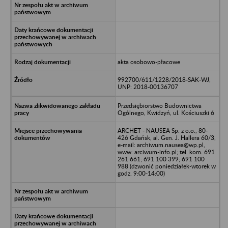
akta osobowo-płacowe
992700/611/1228/2018-SAK-WJ,
UNP: 2018-00136707
Przedsiębiorstwo Budownictwa
Ogólnego, Kwidzyń, ul. Kościuszki 6
ARCHET - NAUSEA Sp. z o.o., 80-
426 Gdańsk, al. Gen. J. Hallera 60/3,
e-mail: archiwum.nausea@wp.pl,
www: arciwum-info.pl; tel. kom. 691
261 661; 691 100 399; 691 100
988 (dzwonić poniedziałek-wtorek w
godz. 9:00-14:00)