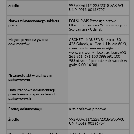
992700/611/1228/2018-SAK-WJ,
UNP: 2018-00136707
POLSURWIS Przedsiębiorstwo
Obrotu Surowcami Włókienniczymi i
Skórzanymi - Gdańsk
ARCHET - NAUSEA Sp. z o.o., 80-
426 Gdańsk, al. Gen. J. Hallera 60/3,
e-mail: archiwum.nausea@wp.pl,
www: arciwum-info.pl; tel. kom. 691
261 661; 691 100 399; 691 100
988 (dzwonić poniedziałek-wtorek w
godz. 9:00-14:00)
akta osobowo-płacowe
992700/611/1228/2018-SAK-WJ,
UNP: 2018-00136707