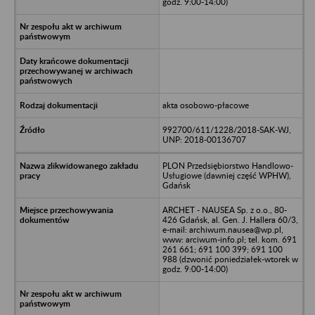
godz. 9:00-14:00)
akta osobowo-płacowe
992700/611/1228/2018-SAK-WJ,
UNP: 2018-00136707
PLON Przedsiębiorstwo Handlowo-
Usługiowe (dawniej część WPHW),
Gdańsk
ARCHET - NAUSEA Sp. z o.o., 80-
426 Gdańsk, al. Gen. J. Hallera 60/3,
e-mail: archiwum.nausea@wp.pl,
www: arciwum-info.pl; tel. kom. 691
261 661; 691 100 399; 691 100
988 (dzwonić poniedziałek-wtorek w
godz. 9:00-14:00)