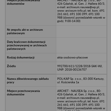
ARCHET - NAUSEA Sp. z o.o., 80-
426 Gdańsk, al. Gen. J. Hallera 60/3,
e-mail: archiwum.nausea@wp.pl,
www: arciwum-info.pl; tel. kom. 691
261 661; 691 100 399; 691 100
988 (dzwonić poniedziałek-wtorek w
godz. 9:00-14:00)
akta osobowo-płacowe
992700/611/1228/2018-SAK-WJ,
UNP: 2018-00136707
POL-KAP Sp. z o.o., 83-300 Kartuzy,
ul. Kościerska 1a
ARCHET - NAUSEA Sp. z o.o., 80-
426 Gdańsk, al. Gen. J. Hallera 60/3,
e-mail: archiwum.nausea@wp.pl,
www: arciwum-info.pl; tel. kom. 691
261 661; 691 100 399; 691 100
988 (dzwonić poniedziałek-wtorek w