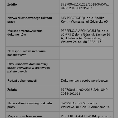
992700/611/1228/2018-SAK-WJ,
UNP: 2018-00136707
MD PRESTIGE Sp. z o.o. Spółka
Kom. - Warszawa; ul. Zdziarska 60
PERFEKCJA ARCHIWUM Sp. z o.o. –
65-775 Zielona Góra, ul. Zacisze 16
A; Składnica Akt Świebodzin, ul.
Wałowa 26; tel. 68 3822 115
Dokumentacja osobowo-płacowa
992700/611/62/2015-SAK, UNP:
2018-161623
SWISS BAKERY Sp. z o.o. -
Warszawa, ul. Gen. R. Abrahama 1a
PERFEKCJA ARCHIWUM Sp. z o.o. –