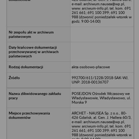
e-mail: archiwum.nausea@wp.pl,
www: arciwum-info.pl; tel. kom. 691
261 661; 691 100 399; 691 100
988 (dzwonić poniedziałek-wtorek w
godz. 9:00-14:00)
akta osobowo-płacowe
992700/611/1228/2018-SAK-WJ,
UNP: 2018-00136707
POSEJDON Ośrodek Wczasowy we
Władysławowie, Władysławowo, ul.
Morska 9
ARCHET - NAUSEA Sp. z o.o., 80-
426 Gdańsk, al. Gen. J. Hallera 60/3,
e-mail: archiwum.nausea@wp.pl,
www: arciwum-info.pl; tel. kom. 691
261 661; 691 100 399; 691 100
988 (dzwonić poniedziałek-wtorek w