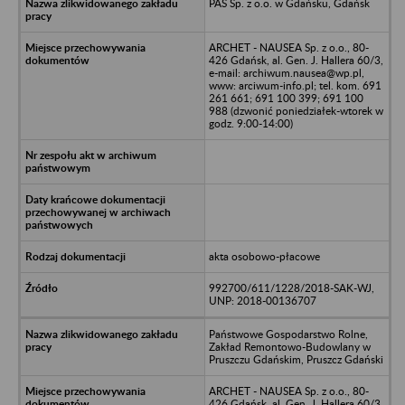
PAS Sp. z o.o. w Gdańsku, Gdańsk
ARCHET - NAUSEA Sp. z o.o., 80-
426 Gdańsk, al. Gen. J. Hallera 60/3,
e-mail: archiwum.nausea@wp.pl,
www: arciwum-info.pl; tel. kom. 691
261 661; 691 100 399; 691 100
988 (dzwonić poniedziałek-wtorek w
godz. 9:00-14:00)
akta osobowo-płacowe
992700/611/1228/2018-SAK-WJ,
UNP: 2018-00136707
Państwowe Gospodarstwo Rolne,
Zakład Remontowo-Budowlany w
Pruszczu Gdańskim, Pruszcz Gdański
ARCHET - NAUSEA Sp. z o.o., 80-
426 Gdańsk, al. Gen. J. Hallera 60/3,