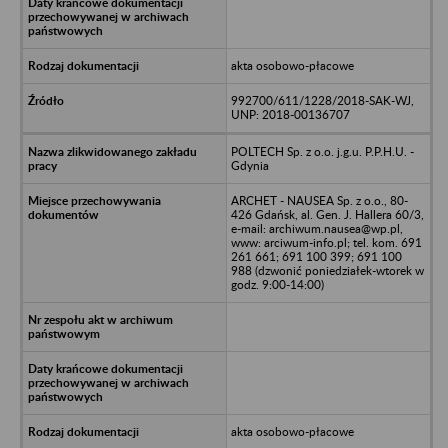
akta osobowo-płacowe
992700/611/1228/2018-SAK-WJ,
UNP: 2018-00136707
POLTECH Sp. z o.o. j.g.u. P.P.H.U. -
Gdynia
ARCHET - NAUSEA Sp. z o.o., 80-
426 Gdańsk, al. Gen. J. Hallera 60/3,
e-mail: archiwum.nausea@wp.pl,
www: arciwum-info.pl; tel. kom. 691
261 661; 691 100 399; 691 100
988 (dzwonić poniedziałek-wtorek w
godz. 9:00-14:00)
akta osobowo-płacowe