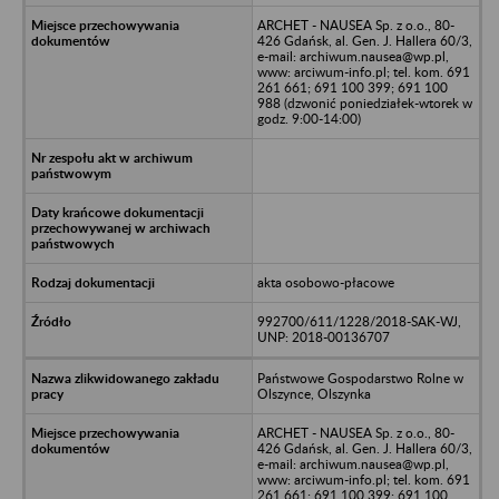
ARCHET - NAUSEA Sp. z o.o., 80-
426 Gdańsk, al. Gen. J. Hallera 60/3,
e-mail: archiwum.nausea@wp.pl,
www: arciwum-info.pl; tel. kom. 691
261 661; 691 100 399; 691 100
988 (dzwonić poniedziałek-wtorek w
godz. 9:00-14:00)
akta osobowo-płacowe
992700/611/1228/2018-SAK-WJ,
UNP: 2018-00136707
Państwowe Gospodarstwo Rolne w
Olszynce, Olszynka
ARCHET - NAUSEA Sp. z o.o., 80-
426 Gdańsk, al. Gen. J. Hallera 60/3,
e-mail: archiwum.nausea@wp.pl,
www: arciwum-info.pl; tel. kom. 691
261 661; 691 100 399; 691 100