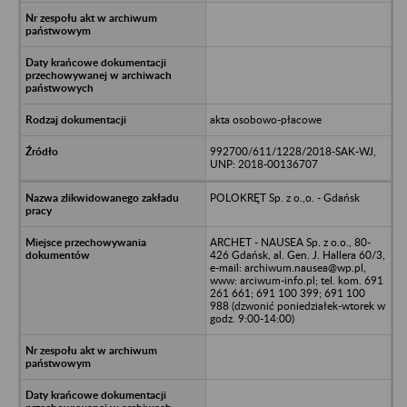
akta osobowo-płacowe
992700/611/1228/2018-SAK-WJ,
UNP: 2018-00136707
POLOKRĘT Sp. z o.,o. - Gdańsk
ARCHET - NAUSEA Sp. z o.o., 80-
426 Gdańsk, al. Gen. J. Hallera 60/3,
e-mail: archiwum.nausea@wp.pl,
www: arciwum-info.pl; tel. kom. 691
261 661; 691 100 399; 691 100
988 (dzwonić poniedziałek-wtorek w
godz. 9:00-14:00)