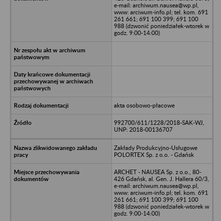
e-mail: archiwum.nausea@wp.pl,
www: arciwum-info.pl; tel. kom. 691
261 661; 691 100 399; 691 100
988 (dzwonić poniedziałek-wtorek w
godz. 9:00-14:00)
akta osobowo-płacowe
992700/611/1228/2018-SAK-WJ,
UNP: 2018-00136707
Zakłady Produkcyjno-Usługowe
POLORTEX Sp. z o.o. - Gdańsk
ARCHET - NAUSEA Sp. z o.o., 80-
426 Gdańsk, al. Gen. J. Hallera 60/3,
e-mail: archiwum.nausea@wp.pl,
www: arciwum-info.pl; tel. kom. 691
261 661; 691 100 399; 691 100
988 (dzwonić poniedziałek-wtorek w
godz. 9:00-14:00)