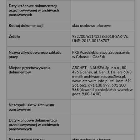
akta osobowo-płacowe
992700/611/1228/2018-SAK-WJ,
UNP: 2018-00136707
PKS Przedsiębiorstwo Zaopatrzenia
w Gdańsku, Gdańsk
ARCHET - NAUSEA Sp. z o.o., 80-
426 Gdańsk, al. Gen. J. Hallera 60/3,
e-mail: archiwum.nausea@wp.pl,
www: arciwum-info.pl; tel. kom. 691
261 661; 691 100 399; 691 100
988 (dzwonić poniedziałek-wtorek w
godz. 9:00-14:00)
akta osobowo-płacowe