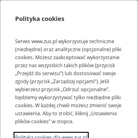
Polityka cookies
Szukaj
Menu
Serwis www.zus.pl wykorzystuje techniczne
(niezbędne) oraz analityczne (opcjonalne) pliki
Rejestry, ewidencje i archiwa
cookies. Możesz zaakceptować wykorzystanie
Baza zlikwidowanych lub
przez nas wszystkich takich plików (przycisk
„Przejdź do serwisu”) lub dostosować swoje
przekształconych zakładów pracy
zgody (przycisk „Zarządzaj opcjami”). Jeśli
wybierzesz przycisk „Odrzuć opcjonalne”,
Nazwa zakładu pracy:
będziemy wykorzystywać tylko niezbędne pliki
cookies. W każdej chwili możesz zmienić swoje
ustawienia. Aby to zrobić, kliknij „Ustawienia
plików cookies” w stopce.
SZUKAJ
Polityka cookies dla www.zus.pl