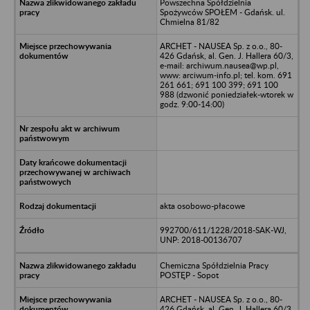
Powszechna Spółdzielnia
Spożywców SPOŁEM - Gdańsk. ul.
Chmielna 81/82
ARCHET - NAUSEA Sp. z o.o., 80-
426 Gdańsk, al. Gen. J. Hallera 60/3,
e-mail: archiwum.nausea@wp.pl,
www: arciwum-info.pl; tel. kom. 691
261 661; 691 100 399; 691 100
988 (dzwonić poniedziałek-wtorek w
godz. 9:00-14:00)
akta osobowo-płacowe
992700/611/1228/2018-SAK-WJ,
UNP: 2018-00136707
Chemiczna Spółdzielnia Pracy
POSTĘP - Sopot
ARCHET - NAUSEA Sp. z o.o., 80-
426 Gdańsk, al. Gen. J. Hallera 60/3,