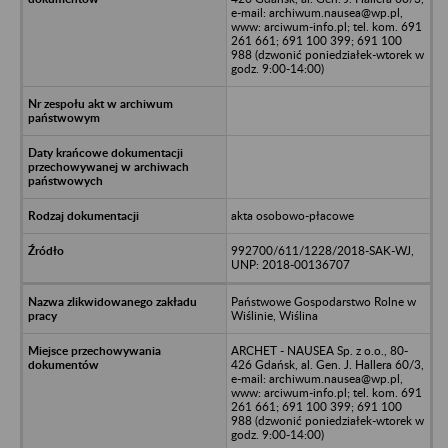
e-mail: archiwum.nausea@wp.pl,
www: arciwum-info.pl; tel. kom. 691
261 661; 691 100 399; 691 100
988 (dzwonić poniedziałek-wtorek w
godz. 9:00-14:00)
akta osobowo-płacowe
992700/611/1228/2018-SAK-WJ,
UNP: 2018-00136707
Państwowe Gospodarstwo Rolne w
Wiślinie, Wiślina
ARCHET - NAUSEA Sp. z o.o., 80-
426 Gdańsk, al. Gen. J. Hallera 60/3,
e-mail: archiwum.nausea@wp.pl,
www: arciwum-info.pl; tel. kom. 691
261 661; 691 100 399; 691 100
988 (dzwonić poniedziałek-wtorek w
godz. 9:00-14:00)