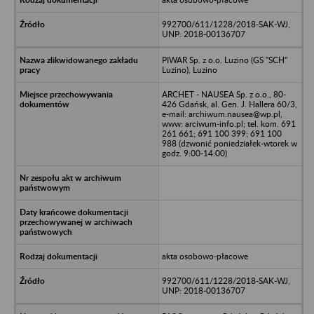
992700/611/1228/2018-SAK-WJ,
UNP: 2018-00136707
PIWAR Sp. z o.o. Luzino (GS "SCH"
Luzino), Luzino
ARCHET - NAUSEA Sp. z o.o., 80-
426 Gdańsk, al. Gen. J. Hallera 60/3,
e-mail: archiwum.nausea@wp.pl,
www: arciwum-info.pl; tel. kom. 691
261 661; 691 100 399; 691 100
988 (dzwonić poniedziałek-wtorek w
godz. 9:00-14:00)
akta osobowo-płacowe
992700/611/1228/2018-SAK-WJ,
UNP: 2018-00136707