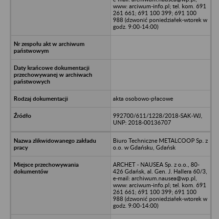
www: arciwum-info.pl; tel. kom. 691
261 661; 691 100 399; 691 100
988 (dzwonić poniedziałek-wtorek w
godz. 9:00-14:00)
akta osobowo-płacowe
992700/611/1228/2018-SAK-WJ,
UNP: 2018-00136707
Biuro Techniczne METALCOOP Sp. z
o.o. w Gdańsku, Gdańsk
ARCHET - NAUSEA Sp. z o.o., 80-
426 Gdańsk, al. Gen. J. Hallera 60/3,
e-mail: archiwum.nausea@wp.pl,
www: arciwum-info.pl; tel. kom. 691
261 661; 691 100 399; 691 100
988 (dzwonić poniedziałek-wtorek w
godz. 9:00-14:00)