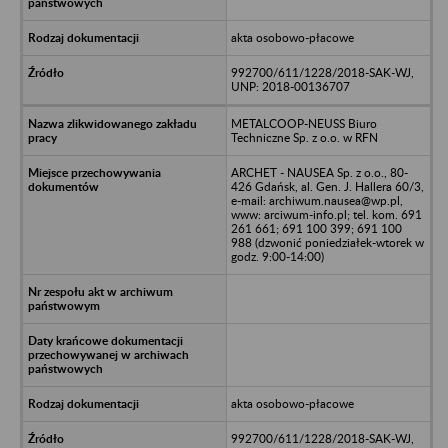
akta osobowo-płacowe
992700/611/1228/2018-SAK-WJ,
UNP: 2018-00136707
METALCOOP-NEUSS Biuro
Techniczne Sp. z o.o. w RFN
ARCHET - NAUSEA Sp. z o.o., 80-
426 Gdańsk, al. Gen. J. Hallera 60/3,
e-mail: archiwum.nausea@wp.pl,
www: arciwum-info.pl; tel. kom. 691
261 661; 691 100 399; 691 100
988 (dzwonić poniedziałek-wtorek w
godz. 9:00-14:00)
akta osobowo-płacowe
992700/611/1228/2018-SAK-WJ,