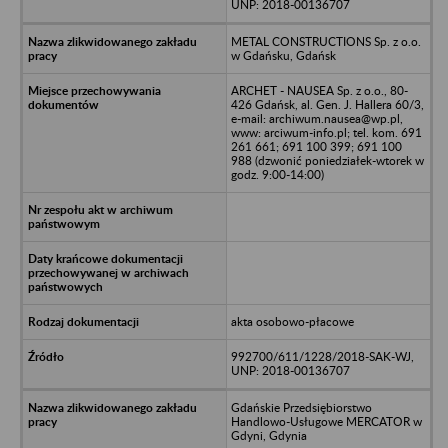
UNP: 2018-00136707
METAL CONSTRUCTIONS Sp. z o.o.
w Gdańsku, Gdańsk
ARCHET - NAUSEA Sp. z o.o., 80-
426 Gdańsk, al. Gen. J. Hallera 60/3,
e-mail: archiwum.nausea@wp.pl,
www: arciwum-info.pl; tel. kom. 691
261 661; 691 100 399; 691 100
988 (dzwonić poniedziałek-wtorek w
godz. 9:00-14:00)
akta osobowo-płacowe
992700/611/1228/2018-SAK-WJ,
UNP: 2018-00136707
Gdańskie Przedsiębiorstwo
Handlowo-Usługowe MERCATOR w
Gdyni, Gdynia