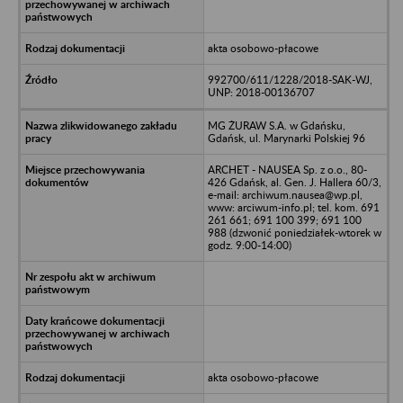
akta osobowo-płacowe
992700/611/1228/2018-SAK-WJ,
UNP: 2018-00136707
MG ŻURAW S.A. w Gdańsku,
Gdańsk, ul. Marynarki Polskiej 96
ARCHET - NAUSEA Sp. z o.o., 80-
426 Gdańsk, al. Gen. J. Hallera 60/3,
e-mail: archiwum.nausea@wp.pl,
www: arciwum-info.pl; tel. kom. 691
261 661; 691 100 399; 691 100
988 (dzwonić poniedziałek-wtorek w
godz. 9:00-14:00)
akta osobowo-płacowe