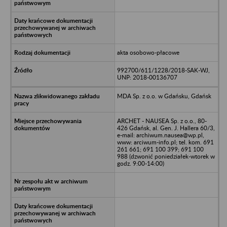
akta osobowo-płacowe
992700/611/1228/2018-SAK-WJ,
UNP: 2018-00136707
MDA Sp. z o.o. w Gdańsku, Gdańsk
ARCHET - NAUSEA Sp. z o.o., 80-
426 Gdańsk, al. Gen. J. Hallera 60/3,
e-mail: archiwum.nausea@wp.pl,
www: arciwum-info.pl; tel. kom. 691
261 661; 691 100 399; 691 100
988 (dzwonić poniedziałek-wtorek w
godz. 9:00-14:00)