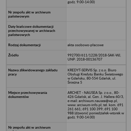
godz. 9:00-14:00)
akta osobowo-płacowe
992700/611/1228/2018-SAK-WJ,
UNP: 2018-00136707
KREDYT-SERVIS Sp. z o.o. Biuro
Obsługi Kredytu Banku Światowego
w Gdańsku, 80-554 Gdańsk, ul.
Śnieżna 5
ARCHET - NAUSEA Sp. z o.o., 80-
426 Gdańsk, al. Gen. J. Hallera 60/3,
e-mail: archiwum.nausea@wp.pl,
www: arciwum-info.pl; tel. kom. 691
261 661; 691 100 399; 691 100
988 (dzwonić poniedziałek-wtorek w
godz. 9:00-14:00)