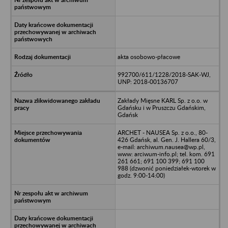
akta osobowo-płacowe
992700/611/1228/2018-SAK-WJ,
UNP: 2018-00136707
Zakłady Mięsne KARL Sp. z o.o. w
Gdańsku i w Pruszczu Gdańskim,
Gdańsk
ARCHET - NAUSEA Sp. z o.o., 80-
426 Gdańsk, al. Gen. J. Hallera 60/3,
e-mail: archiwum.nausea@wp.pl,
www: arciwum-info.pl; tel. kom. 691
261 661; 691 100 399; 691 100
988 (dzwonić poniedziałek-wtorek w
godz. 9:00-14:00)