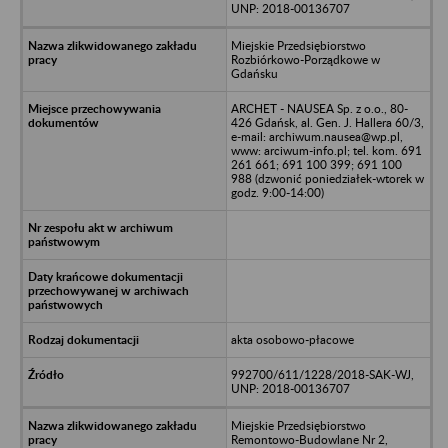
UNP: 2018-00136707
Miejskie Przedsiębiorstwo
Rozbiórkowo-Porządkowe w
Gdańsku
ARCHET - NAUSEA Sp. z o.o., 80-
426 Gdańsk, al. Gen. J. Hallera 60/3,
e-mail: archiwum.nausea@wp.pl,
www: arciwum-info.pl; tel. kom. 691
261 661; 691 100 399; 691 100
988 (dzwonić poniedziałek-wtorek w
godz. 9:00-14:00)
akta osobowo-płacowe
992700/611/1228/2018-SAK-WJ,
UNP: 2018-00136707
Miejskie Przedsiębiorstwo
Remontowo-Budowlane Nr 2,