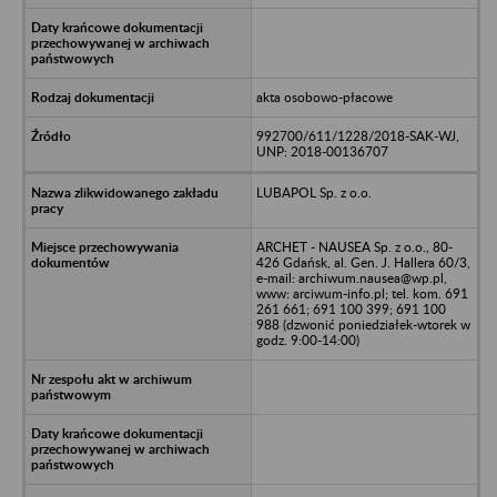
akta osobowo-płacowe
992700/611/1228/2018-SAK-WJ,
UNP: 2018-00136707
LUBAPOL Sp. z o.o.
ARCHET - NAUSEA Sp. z o.o., 80-
426 Gdańsk, al. Gen. J. Hallera 60/3,
e-mail: archiwum.nausea@wp.pl,
www: arciwum-info.pl; tel. kom. 691
261 661; 691 100 399; 691 100
988 (dzwonić poniedziałek-wtorek w
godz. 9:00-14:00)