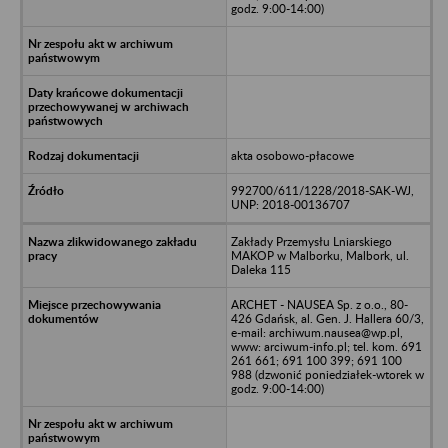
godz. 9:00-14:00)
akta osobowo-płacowe
992700/611/1228/2018-SAK-WJ,
UNP: 2018-00136707
Zakłady Przemysłu Lniarskiego
MAKOP w Malborku, Malbork, ul.
Daleka 115
ARCHET - NAUSEA Sp. z o.o., 80-
426 Gdańsk, al. Gen. J. Hallera 60/3,
e-mail: archiwum.nausea@wp.pl,
www: arciwum-info.pl; tel. kom. 691
261 661; 691 100 399; 691 100
988 (dzwonić poniedziałek-wtorek w
godz. 9:00-14:00)