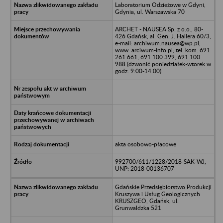
Laboratorium Odzieżowe w Gdyni,
Gdynia, ul. Warszawska 70
ARCHET - NAUSEA Sp. z o.o., 80-
426 Gdańsk, al. Gen. J. Hallera 60/3,
e-mail: archiwum.nausea@wp.pl,
www: arciwum-info.pl; tel. kom. 691
261 661; 691 100 399; 691 100
988 (dzwonić poniedziałek-wtorek w
godz. 9:00-14:00)
akta osobowo-płacowe
992700/611/1228/2018-SAK-WJ,
UNP: 2018-00136707
Gdańskie Przedsiębiorstwo Produkcji
Kruszywa i Usług Geologicznych
KRUSZGEO, Gdańsk, ul.
Grunwaldzka 521