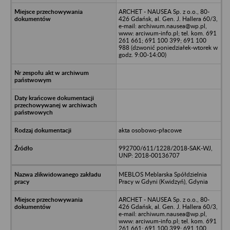
ARCHET - NAUSEA Sp. z o.o., 80-
426 Gdańsk, al. Gen. J. Hallera 60/3,
e-mail: archiwum.nausea@wp.pl,
www: arciwum-info.pl; tel. kom. 691
261 661; 691 100 399; 691 100
988 (dzwonić poniedziałek-wtorek w
godz. 9:00-14:00)
akta osobowo-płacowe
992700/611/1228/2018-SAK-WJ,
UNP: 2018-00136707
MEBLOS Meblarska Spółdzielnia
Pracy w Gdyni (Kwidzyń), Gdynia
ARCHET - NAUSEA Sp. z o.o., 80-
426 Gdańsk, al. Gen. J. Hallera 60/3,
e-mail: archiwum.nausea@wp.pl,
www: arciwum-info.pl; tel. kom. 691
261 661; 691 100 399; 691 100