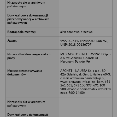
akta osobowo-płacowe
992700/611/1228/2018-SAK-WJ,
UNP: 2018-00136707
MHS M0STOSTAL HEAVYSPED Sp. z
o.o. w Gdańsku, Gdańsk, ul.
Marynarki Polskiej 96
ARCHET - NAUSEA Sp. z o.o., 80-
426 Gdańsk, al. Gen. J. Hallera 60/3,
e-mail: archiwum.nausea@wp.pl,
www: arciwum-info.pl; tel. kom. 691
261 661; 691 100 399; 691 100
988 (dzwonić poniedziałek-wtorek w
godz. 9:00-14:00)