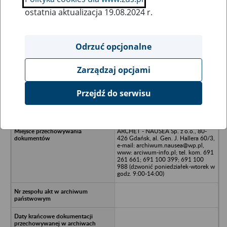
ostatnia aktualizacja 19.08.2024 r.
Wszystkie uwagi można przesyłać poprzez
formularz
Odrzuć opcjonalne
Zarządzaj opcjami
Ukryj wszystkie pozycje bazy
Przejdź do serwisu
Międzykółkowa Baza Maszynowa w
Nebrowie, Nebrowo
ARCHET - NAUSEA Sp. z o.o., 80-
426 Gdańsk, al. Gen. J. Hallera 60/3,
e-mail: archiwum.nausea@wp.pl,
www: arciwum-info.pl; tel. kom. 691
261 661; 691 100 399; 691 100
988 (dzwonić poniedziałek-wtorek w
godz. 9:00-14:00)