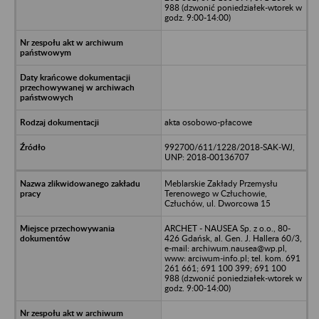
988 (dzwonić poniedziałek-wtorek w
godz. 9:00-14:00)
akta osobowo-płacowe
992700/611/1228/2018-SAK-WJ,
UNP: 2018-00136707
Meblarskie Zakłady Przemysłu
Terenowego w Człuchowie,
Człuchów, ul. Dworcowa 15
ARCHET - NAUSEA Sp. z o.o., 80-
426 Gdańsk, al. Gen. J. Hallera 60/3,
e-mail: archiwum.nausea@wp.pl,
www: arciwum-info.pl; tel. kom. 691
261 661; 691 100 399; 691 100
988 (dzwonić poniedziałek-wtorek w
godz. 9:00-14:00)