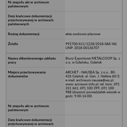
akta osobowo-płacowe
992700/611/1228/2018-SAK-WJ,
UNP: 2018-00136707
Biuro Exportowe METALCOOP Sp. z
o.o. w Gdańsku, Gdańsk
ARCHET - NAUSEA Sp. z o.o., 80-
426 Gdańsk, al. Gen. J. Hallera 60/3,
e-mail: archiwum.nausea@wp.pl,
www: arciwum-info.pl; tel. kom. 691
261 661; 691 100 399; 691 100
988 (dzwonić poniedziałek-wtorek w
godz. 9:00-14:00)