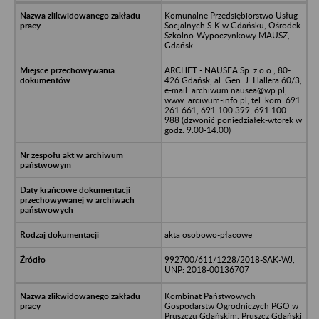
Komunalne Przedsiębiorstwo Usług
Socjalnych S-K w Gdańsku, Ośrodek
Szkolno-Wypoczynkowy MAUSZ,
Gdańsk
ARCHET - NAUSEA Sp. z o.o., 80-
426 Gdańsk, al. Gen. J. Hallera 60/3,
e-mail: archiwum.nausea@wp.pl,
www: arciwum-info.pl; tel. kom. 691
261 661; 691 100 399; 691 100
988 (dzwonić poniedziałek-wtorek w
godz. 9:00-14:00)
akta osobowo-płacowe
992700/611/1228/2018-SAK-WJ,
UNP: 2018-00136707
Kombinat Państwowych
Gospodarstw Ogrodniczych PGO w
Pruszczu Gdańskim, Pruszcz Gdański