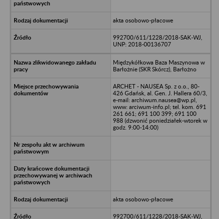
akta osobowo-płacowe
992700/611/1228/2018-SAK-WJ,
UNP: 2018-00136707
Międzykółkowa Baza Maszynowa w
Barłożnie (SKR Skórcz), Barłożno
ARCHET - NAUSEA Sp. z o.o., 80-
426 Gdańsk, al. Gen. J. Hallera 60/3,
e-mail: archiwum.nausea@wp.pl,
www: arciwum-info.pl; tel. kom. 691
261 661; 691 100 399; 691 100
988 (dzwonić poniedziałek-wtorek w
godz. 9:00-14:00)
akta osobowo-płacowe
992700/611/1228/2018-SAK-WJ,