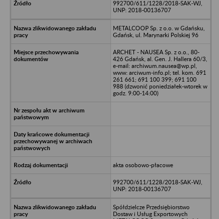
992700/611/1228/2018-SAK-WJ,
UNP: 2018-00136707
METALCOOP Sp. z o.o. w Gdańsku,
Gdańsk, ul. Marynarki Polskiej 96
ARCHET - NAUSEA Sp. z o.o., 80-
426 Gdańsk, al. Gen. J. Hallera 60/3,
e-mail: archiwum.nausea@wp.pl,
www: arciwum-info.pl; tel. kom. 691
261 661; 691 100 399; 691 100
988 (dzwonić poniedziałek-wtorek w
godz. 9:00-14:00)
akta osobowo-płacowe
992700/611/1228/2018-SAK-WJ,
UNP: 2018-00136707
Spółdzielcze Przedsiębiorstwo
Dostaw i Usług Exportowych