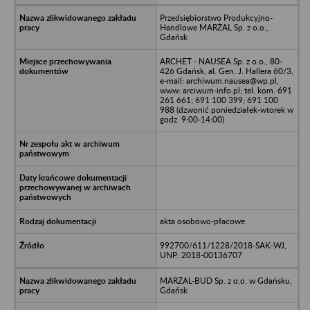
Przedsiębiorstwo Produkcyjno-
Handlowe MARŻAL Sp. z o.o.,
Gdańsk
ARCHET - NAUSEA Sp. z o.o., 80-
426 Gdańsk, al. Gen. J. Hallera 60/3,
e-mail: archiwum.nausea@wp.pl,
www: arciwum-info.pl; tel. kom. 691
261 661; 691 100 399; 691 100
988 (dzwonić poniedziałek-wtorek w
godz. 9:00-14:00)
akta osobowo-płacowe
992700/611/1228/2018-SAK-WJ,
UNP: 2018-00136707
MARŻAL-BUD Sp. z o.o. w Gdańsku,
Gdańsk