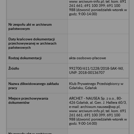
www: arciwum-info.pl; tel. kom. 691
261 661; 691 100 399; 691 100
988 (dzwonić poniedziałek-wtorek w
godz. 9:00-14:00)
akta osobowo-płacowe
992700/611/1228/2018-SAK-WJ,
UNP: 2018-00136707
Klub Prywatnego Przedsiębiorcy w
Gdańsku, Gdańsk
ARCHET - NAUSEA Sp. z o.o., 80-
426 Gdańsk, al. Gen. J. Hallera 60/3,
e-mail: archiwum.nausea@wp.pl,
www: arciwum-info.pl; tel. kom. 691
261 661; 691 100 399; 691 100
988 (dzwonić poniedziałek-wtorek w
godz. 9:00-14:00)