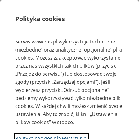
Polityka cookies
Szukaj
Menu
Serwis www.zus.pl wykorzystuje techniczne
(niezbędne) oraz analityczne (opcjonalne) pliki
Rejestry, ewidencje i archiwa
cookies. Możesz zaakceptować wykorzystanie
Baza zlikwidowanych lub
przez nas wszystkich takich plików (przycisk
„Przejdź do serwisu”) lub dostosować swoje
przekształconych zakładów pracy
zgody (przycisk „Zarządzaj opcjami”). Jeśli
wybierzesz przycisk „Odrzuć opcjonalne”,
Nazwa zakładu pracy:
będziemy wykorzystywać tylko niezbędne pliki
cookies. W każdej chwili możesz zmienić swoje
ustawienia. Aby to zrobić, kliknij „Ustawienia
plików cookies” w stopce.
SZUKAJ
Polityka cookies dla www.zus.pl