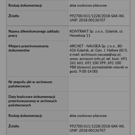
akta osobowo-płacowe
992700/611/1228/2018-SAK-WJ,
UNP: 2018-00136707
KONTRAKT Sp. z o.o., Gdańsk, ul.
Hewelisza 11
ARCHET - NAUSEA Sp. z o.o., 80-
426 Gdańsk, al. Gen. J. Hallera 60/3,
e-mail: archiwum.nausea@wp.pl,
www: arciwum-info.pl; tel. kom. 691
261 661; 691 100 399; 691 100
988 (dzwonić poniedziałek-wtorek w
godz. 9:00-14:00)
akta osobowo-płacowe
992700/611/1228/2018-SAK-WJ,
UNP: 2018-00136707