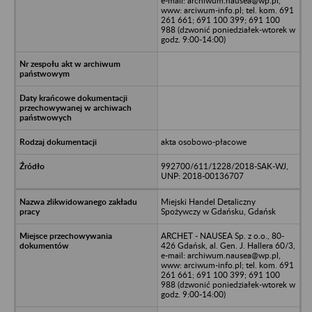
e-mail: archiwum.nausea@wp.pl,
www: arciwum-info.pl; tel. kom. 691
261 661; 691 100 399; 691 100
988 (dzwonić poniedziałek-wtorek w
godz. 9:00-14:00)
akta osobowo-płacowe
992700/611/1228/2018-SAK-WJ,
UNP: 2018-00136707
Miejski Handel Detaliczny
Spożywczy w Gdańsku, Gdańsk
ARCHET - NAUSEA Sp. z o.o., 80-
426 Gdańsk, al. Gen. J. Hallera 60/3,
e-mail: archiwum.nausea@wp.pl,
www: arciwum-info.pl; tel. kom. 691
261 661; 691 100 399; 691 100
988 (dzwonić poniedziałek-wtorek w
godz. 9:00-14:00)