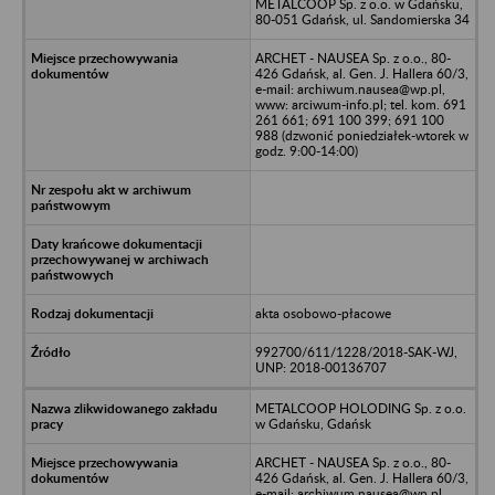
METALCOOP Sp. z o.o. w Gdańsku,
80-051 Gdańsk, ul. Sandomierska 34
ARCHET - NAUSEA Sp. z o.o., 80-
426 Gdańsk, al. Gen. J. Hallera 60/3,
e-mail: archiwum.nausea@wp.pl,
www: arciwum-info.pl; tel. kom. 691
261 661; 691 100 399; 691 100
988 (dzwonić poniedziałek-wtorek w
godz. 9:00-14:00)
akta osobowo-płacowe
992700/611/1228/2018-SAK-WJ,
UNP: 2018-00136707
METALCOOP HOLODING Sp. z o.o.
w Gdańsku, Gdańsk
ARCHET - NAUSEA Sp. z o.o., 80-
426 Gdańsk, al. Gen. J. Hallera 60/3,
e-mail: archiwum.nausea@wp.pl,