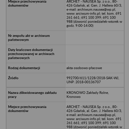
ARCHET - NAUSEA Sp. z o.o., 80-
426 Gdańsk, al. Gen. J. Hallera 60/3,
e-mail: archiwum.nausea@wp.pl,
www: arciwum-info.pl; tel. kom. 691
261 661; 691 100 399; 691 100
988 (dzwonić poniedziałek-wtorek w
godz. 9:00-14:00)
akta osobowo-płacowe
992700/611/1228/2018-SAK-WJ,
UNP: 2018-00136707
KRONOWO Zakłady Rolne,
Kronowo
ARCHET - NAUSEA Sp. z o.o., 80-
426 Gdańsk, al. Gen. J. Hallera 60/3,
e-mail: archiwum.nausea@wp.pl,
www: arciwum-info.pl; tel. kom. 691
261 661; 691 100 399; 691 100
988 (dzwonić poniedziałek-wtorek w