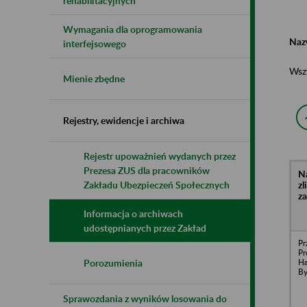
rehabilitacyjnych
Wymagania dla oprogramowania
Naz
interfejsowego
Wsz
Mienie zbędne
Rejestry, ewidencje i archiwa
Rejestr upoważnień wydanych przez
Prezesa ZUS dla pracowników
N
z
Zakładu Ubezpieczeń Społecznych
z
Informacja o archiwach
udostępnianych przez Zakład
Pr
Pr
H
Porozumienia
B
Sprawozdania z wyników losowania do