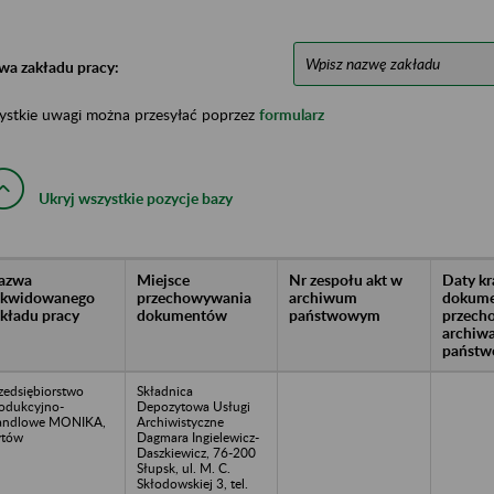
wa zakładu pracy:
ystkie uwagi można przesyłać poprzez
formularz
Ukryj wszystkie pozycje bazy
azwa
Miejsce
Nr zespołu akt w
Daty k
likwidowanego
przechowywania
archiwum
dokume
akładu pracy
dokumentów
państwowym
przech
archiw
państw
zedsiębiorstwo
Składnica
odukcyjno-
Depozytowa Usługi
andlowe MONIKA,
Archiwistyczne
ytów
Dagmara Ingielewicz-
Daszkiewicz, 76-200
Słupsk, ul. M. C.
Skłodowskiej 3, tel.