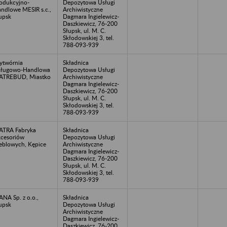
odukcyjno-
Depozytowa Usługi
ndlowe MESIR s.c.,
Archiwistyczne
upsk
Dagmara Ingielewicz-
Daszkiewicz, 76-200
Słupsk, ul. M. C.
Skłodowskiej 3, tel.
788-093-939
twórnia
Składnica
sługowo-Handlowa
Depozytowa Usługi
ATREBUD, Miastko
Archiwistyczne
Dagmara Ingielewicz-
Daszkiewicz, 76-200
Słupsk, ul. M. C.
Skłodowskiej 3, tel.
788-093-939
TRA Fabryka
Składnica
cesoriów
Depozytowa Usługi
blowych, Kępice
Archiwistyczne
Dagmara Ingielewicz-
Daszkiewicz, 76-200
Słupsk, ul. M. C.
Skłodowskiej 3, tel.
788-093-939
NA Sp. z o.o.,
Składnica
upsk
Depozytowa Usługi
Archiwistyczne
Dagmara Ingielewicz-
Daszkiewicz, 76-200