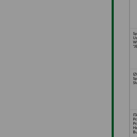
Sp
U
Wy
"J
I
Sp
Sł
I
Pr
Pr
H
Bu