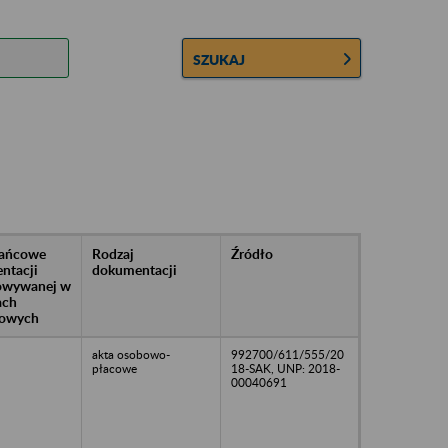
SZUKAJ
rańcowe
Rodzaj
Źródło
ntacji
dokumentacji
owywanej w
ach
owych
akta osobowo-
992700/611/555/20
płacowe
18-SAK, UNP: 2018-
00040691