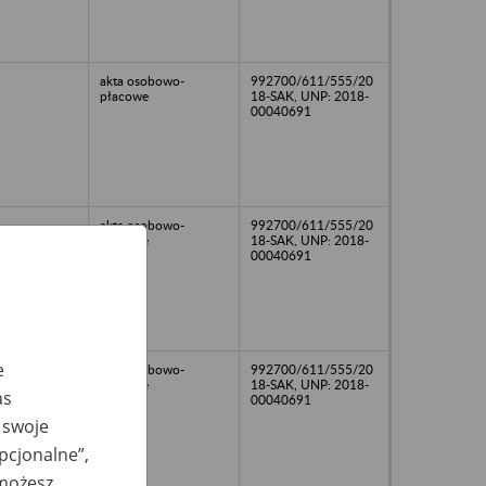
akta osobowo-
992700/611/555/20
płacowe
18-SAK, UNP: 2018-
00040691
akta osobowo-
992700/611/555/20
płacowe
18-SAK, UNP: 2018-
00040691
e
akta osobowo-
992700/611/555/20
płacowe
18-SAK, UNP: 2018-
as
00040691
 swoje
opcjonalne”,
 możesz