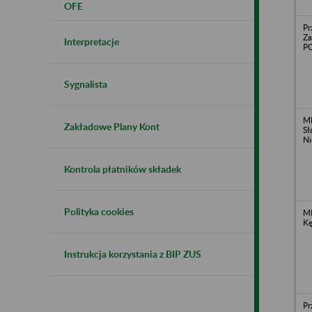
OFE
Pr
Za
Interpretacje
PO
Sygnalista
M
Zakładowe Plany Kont
Sł
Ni
Kontrola płatników składek
Polityka cookies
M
Kę
Instrukcja korzystania z BIP ZUS
Pr