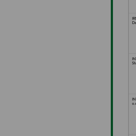
IR
D
I
Sł
IN
o.