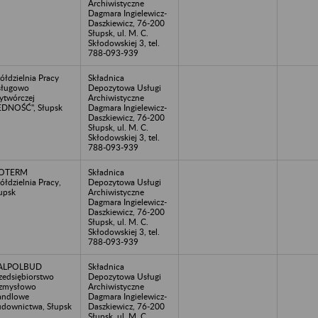
Archiwistyczne
Dagmara Ingielewicz-
Daszkiewicz, 76-200
Słupsk, ul. M. C.
Skłodowskiej 3, tel.
788-093-939
ółdzielnia Pracy
Składnica
sługowo
Depozytowa Usługi
twórczej
Archiwistyczne
EDNOŚĆ", Słupsk
Dagmara Ingielewicz-
Daszkiewicz, 76-200
Słupsk, ul. M. C.
Skłodowskiej 3, tel.
788-093-939
ZOTERM
Składnica
ółdzielnia Pracy,
Depozytowa Usługi
upsk
Archiwistyczne
Dagmara Ingielewicz-
Daszkiewicz, 76-200
Słupsk, ul. M. C.
Skłodowskiej 3, tel.
788-093-939
TALPOLBUD
Składnica
zedsiębiorstwo
Depozytowa Usługi
zmysłowo
Archiwistyczne
andlowe
Dagmara Ingielewicz-
downictwa, Słupsk
Daszkiewicz, 76-200
Słupsk, ul. M. C.