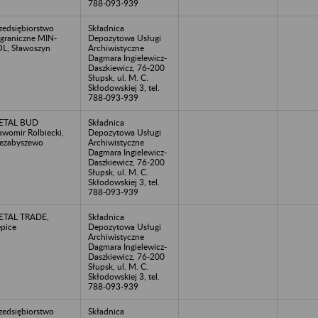
788-093-939
zedsiębiorstwo
Składnica
graniczne MIN-
Depozytowa Usługi
L, Sławoszyn
Archiwistyczne
Dagmara Ingielewicz-
Daszkiewicz, 76-200
Słupsk, ul. M. C.
Skłodowskiej 3, tel.
788-093-939
ETAL BUD
Składnica
awomir Rolbiecki,
Depozytowa Usługi
ezabyszewo
Archiwistyczne
Dagmara Ingielewicz-
Daszkiewicz, 76-200
Słupsk, ul. M. C.
Skłodowskiej 3, tel.
788-093-939
ETAL TRADE,
Składnica
pice
Depozytowa Usługi
Archiwistyczne
Dagmara Ingielewicz-
Daszkiewicz, 76-200
Słupsk, ul. M. C.
Skłodowskiej 3, tel.
788-093-939
zedsiębiorstwo
Składnica