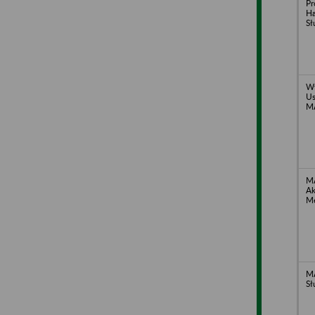
Pr
Ha
Sł
Wy
U
M
MA
Ak
Me
MA
Sł